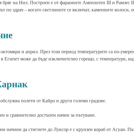
 бряг на Нил. Построен е от фараоните Аменхотеп III и Рамзес II
 по здрач – когато светлините се включат, каменните колоси, о
ние
октомври и април. През този период температурите са по-умере
о в Египет може да бъде изключително горещо, с температури, 
Карнак
 обслужва полети от Кайро и други големи градове.
бен и сравнително достъпен начин за пътуване.
и начини да стигнете до Луксор е с круизен кораб от Асуан. П