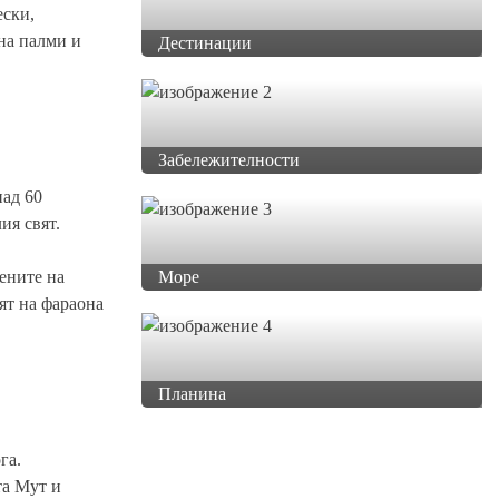
ески,
 на палми и
Дестинации
Забележителности
над 60
ия свят.
тените на
Море
ят на фараона
Планина
га.
та Мут и