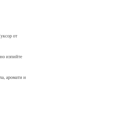
Луксор от
нно изпийте
ла, аромати и