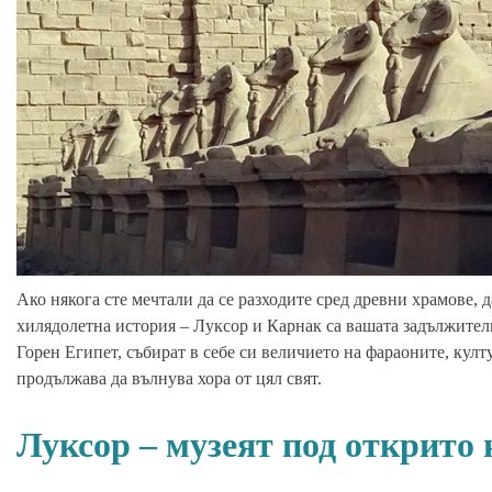
Ако някога сте мечтали да се разходите сред древни храмове, д
хилядолетна история – Луксор и Карнак са вашата задължите
Горен Египет, събират в себе си величието на фараоните, култ
продължава да вълнува хора от цял свят.
Луксор – музеят под открито 