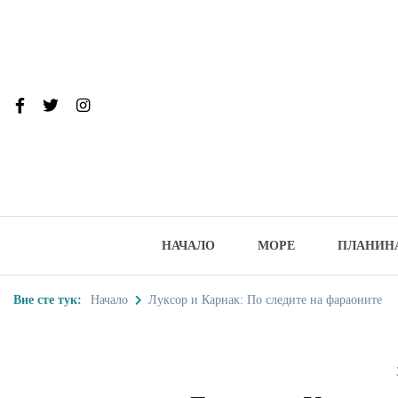
Skip
to
content
От тук до Та
Туристически дестинации, забеле
НАЧАЛО
МОРЕ
ПЛАНИН
Вие сте тук:
Начало
Луксор и Карнак: По следите на фараоните