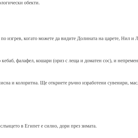
ологически обекти.
по изгрев, когато можете да видите Долината на царете, Нил и 
 кебаб, фалафел, кошари (ориз с леща и доматен сос), и непреме
исна и колоритна. Ще откриете ръчно изработени сувенири, мас
слънцето в Египет е силно, дори през зимата.