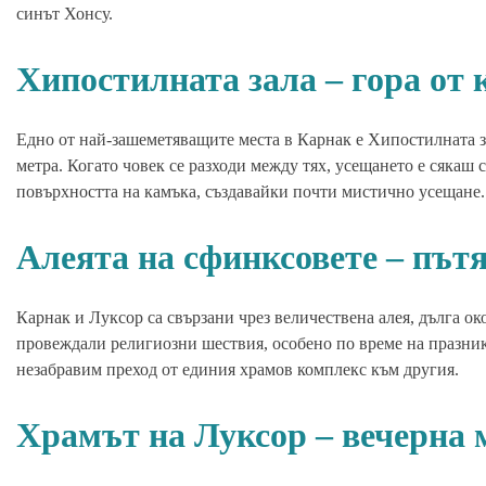
синът Хонсу.
Хипостилната зала – гора от
Едно от най-зашеметяващите места в Карнак е Хипостилната з
метра. Когато човек се разходи между тях, усещането е сякаш 
повърхността на камъка, създавайки почти мистично усещане.
Алеята на сфинксовете – пътя
Карнак и Луксор са свързани чрез величествена алея, дълга ок
провеждали религиозни шествия, особено по време на празника
незабравим преход от единия храмов комплекс към другия.
Храмът на Луксор – вечерна 