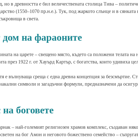
д, но в древността е бил величествената столица Тива – политич
рство (1550–1070 пр.н.е.). Тук, под жаркото слънце и в сянката
съкровища в света.
т дом на фараоните
ината на царете – свещено място, където са положени телата на 
а през 1922 г. от Хауърд Картър, с богатства, които удивиха цел
 тя е вълнуваща среща с една древна концепция за безсмъртие. С
диакални символи и загадъчни формули, предназначени да осигур
 на боговете
рнак – най-големият религиозен храмов комплекс, създаван няко
светен на бог Амон и неговото божествено семейство – съпруга