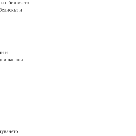
 и е бил място
белискът и
ни и
надвишаващи
ътуването