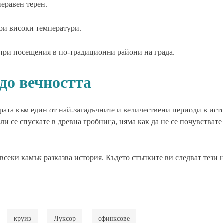
неравен терен.
при високи температури.
при посещения в по-традиционни райони на града.
до вечността
врата към един от най-загадъчните и величествени периоди в ист
ли се спускате в древна гробница, няма как да не се почувствате
всеки камък разказва история. Където стъпките ви следват тези 
круиз
Луксор
сфинксове