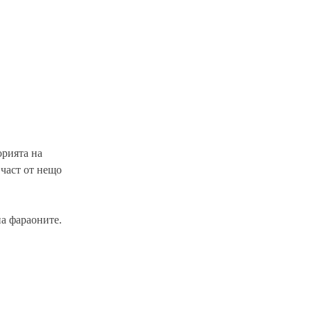
орията на
 част от нещо
на фараоните.