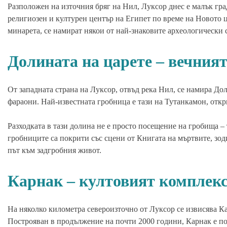
Разположен на източния бряг на Нил, Луксор днес е малък гра
религиозен и културен център на Египет по време на Новото ца
минарета, се намират някои от най-знаковите археологически 
Долината на царете – вечния
От западната страна на Луксор, отвъд река Нил, се намира Дол
фараони. Най-известната гробница е тази на Тутанкамон, открит
Разходката в тази долина не е просто посещение на гробища –
гробниците са покрити със сцени от Книгата на мъртвите, зо
път към задгробния живот.
Карнак – култовият комплекс
На няколко километра североизточно от Луксор се извисява Ка
Построяван в продължение на почти 2000 години, Карнак е по