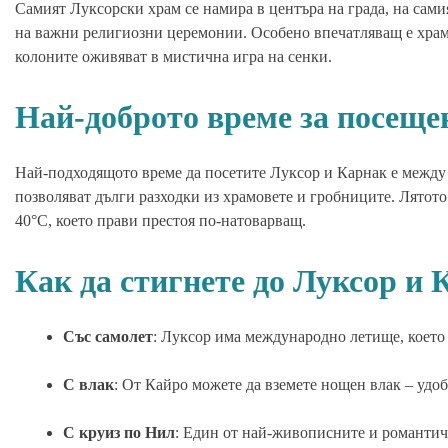
Самият Луксорски храм се намира в центъра на града, на самия
на важни религиозни церемонии. Особено впечатляващ е храмът
колоните оживяват в мистична игра на сенки.
Най-доброто време за посеще
Най-подходящото време да посетите Луксор и Карнак е между 
позволяват дълги разходки из храмовете и гробниците. Лятот
40°C, което прави престоя по-натоварващ.
Как да стигнете до Луксор и 
Със самолет
: Луксор има международно летище, което
С влак
: От Кайро можете да вземете нощен влак – удо
С круиз по Нил
: Един от най-живописните и романтичн