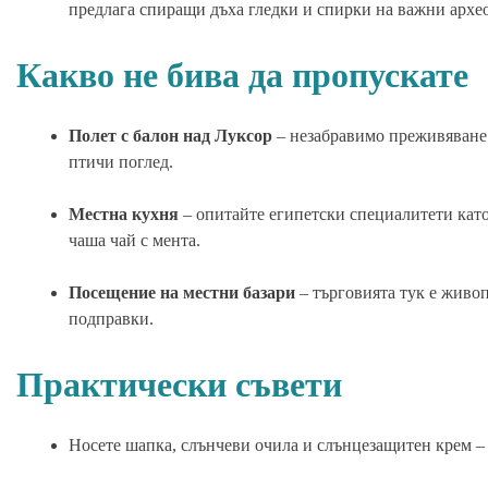
предлага спиращи дъха гледки и спирки на важни архе
Какво не бива да пропускате
Полет с балон над Луксор
– незабравимо преживяване 
птичи поглед.
Местна кухня
– опитайте египетски специалитети като
чаша чай с мента.
Посещение на местни базари
– търговията тук е живоп
подправки.
Практически съвети
Носете шапка, слънчеви очила и слънцезащитен крем – 