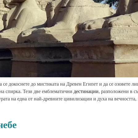
а се докоснете до мистиката на Древен Египет и да се озовете ли
лна спирка. Тези две емблематични
дестинации
, разположени в с
урата на една от най-древните цивилизации и духа на вечността,
небе