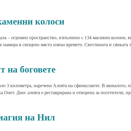
 каменни колоси
ала – огромно пространство, изпълнено с 134 масивни колони, в
се намира в свещено място извън времето. Светлината и сянката 
т на боговете
оло 3 километра, наречена Алеята на сфинксовете. В миналото, п
 Опет. Днес алеята е реставрирана и отворена за посетители, п
магия на Нил