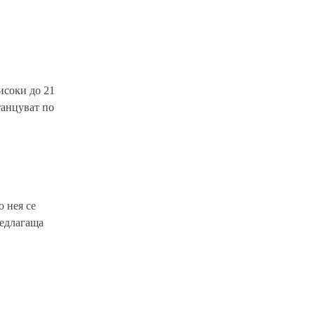
исоки до 21
танцуват по
о нея се
редлагаща