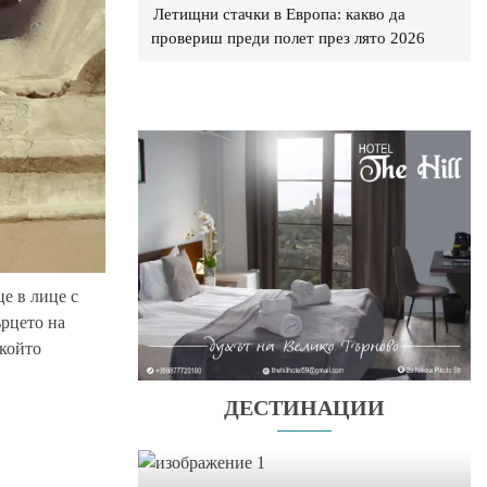
Летищни стачки в Европа: какво да
провериш преди полет през лято 2026
це в лице с
ърцето на
 който
ДЕСТИНАЦИИ