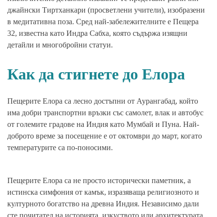
джайнски Тиртханкари (просветлени учители), изобразени
в медитативна поза. Сред най-забележителните е Пещера
32, известна като Индра Сабха, която съдържа изящни
детайли и многобройни статуи.
Как да стигнете до Елора
Пещерите Елора са лесно достъпни от Аурангабад, който
има добри транспортни връзки със самолет, влак и автобус
от големите градове на Индия като Мумбай и Пуна. Най-
доброто време за посещение е от октомври до март, когато
температурите са по-поносими.
Пещерите Елора са не просто исторически паметник, а
истинска симфония от камък, изразяваща религиозното и
културното богатство на древна Индия. Независимо дали
сте почитател на историята, изкуството или архитектурата,