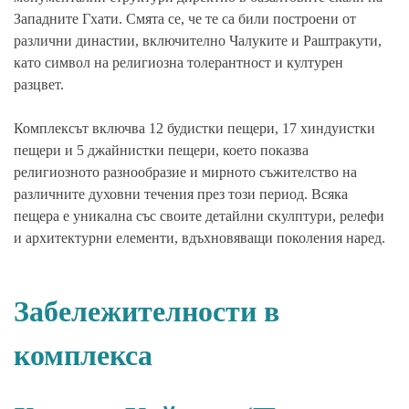
Западните Гхати. Смята се, че те са били построени от
различни династии, включително Чалуките и Раштракути,
като символ на религиозна толерантност и културен
разцвет.
Комплексът включва 12 будистки пещери, 17 хиндуистки
пещери и 5 джайнистки пещери, което показва
религиозното разнообразие и мирното съжителство на
различните духовни течения през този период. Всяка
пещера е уникална със своите детайлни скулптури, релефи
и архитектурни елементи, вдъхновяващи поколения наред.
Забележителности в
комплекса