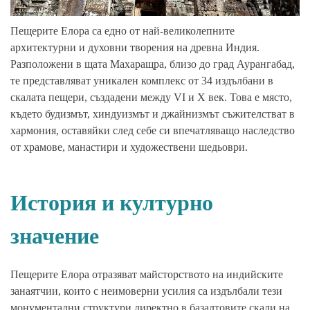
Пещерите Елора са едно от най-великолепните
архитектурни и духовни творения на древна Индия.
Разположени в щата Махаращра, близо до град Аурангабад,
те представляват уникален комплекс от 34 издълбани в
скалата пещери, създадени между VI и X век. Това е място,
където будизмът, хиндуизмът и джайнизмът съжителстват в
хармония, оставяйки след себе си впечатляващо наследство
от храмове, манастири и художествени шедьоври.
История и културно
значение
Пещерите Елора отразяват майсторството на индийските
занаятчии, които с неимоверни усилия са издълбали тези
монументални структури директно в базалтовите скали на