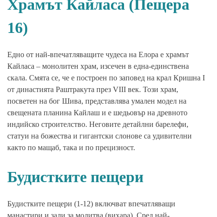
Храмът Кайласа (Пещера
16)
Едно от най-впечатляващите чудеса на Елора е храмът
Кайласа – монолитен храм, изсечен в една-единствена
скала. Смята се, че е построен по заповед на крал Кришна I
от династията Раштракута през VIII век. Този храм,
посветен на бог Шива, представлява умален модел на
свещената планина Кайлаш и е шедьовър на древното
индийско строителство. Неговите детайлни барелефи,
статуи на божества и гигантски слонове са удивителни
както по мащаб, така и по прецизност.
Будистките пещери
Будистките пещери (1-12) включват впечатляващи
манастири и зали за молитва (вихара). Сред най-