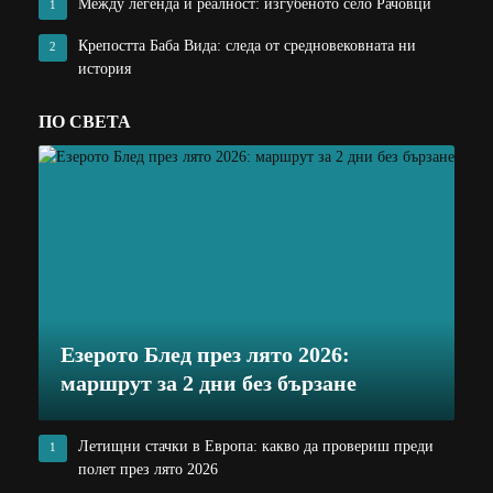
Между легенда и реалност: изгубеното село Рачовци
1
Крепостта Баба Вида: следа от средновековната ни
2
история
ПО СВЕТА
Езерото Блед през лято 2026:
маршрут за 2 дни без бързане
Летищни стачки в Европа: какво да провериш преди
1
полет през лято 2026