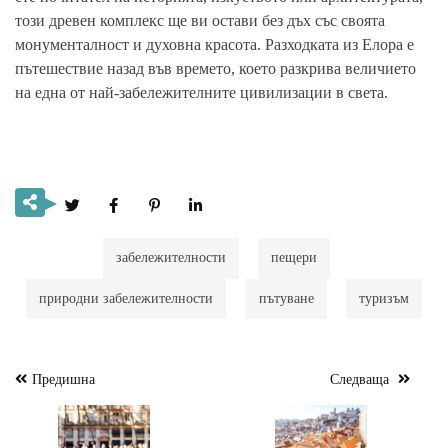
този древен комплекс ще ви остави без дъх със своята
монументалност и духовна красота. Разходката из Елора е
пътешествие назад във времето, което разкрива величието
на една от най-забележителните цивилизации в света.
забележителности
пещери
природни забележителности
пътуване
туризъм
Предишна
Следваща
Навигация