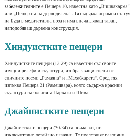
забележителните
е Пещера 10, известна като „Вишвакарма“
или „Пещерата на дърводелеца“. Тя съдържа огромна статуя
на Буда в медитативна поза и има впечатляващ таван,
наподобяващ дървена конструкция.
Хиндуистките пещери
Хиндуистките пещери (13-29) са известни със своите
изящни релефи и скулптури, изобразяващи сцени от
епичните поеми „Рамаяна“ и „Махабхарата“. Сред тях
изпъква Пещера 21 (Рамешвара), която съдържа красиви
скулптури на богинята Парвати и Шива.
Джайнистките пещери
Джайнистките пещери (30-34) са по-малки, но
изключително детайлно изваяни. Те представят различни