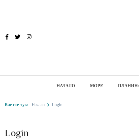
Skip
to
content
От тук до Та
Туристически дестинации, забеле
НАЧАЛО
МОРЕ
ПЛАНИН
Вие сте тук:
Начало
Login
Login