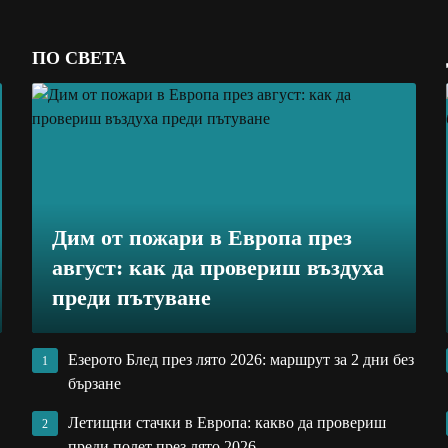
ПО СВЕТА
Дим от пожари в Европа през
август: как да провериш въздуха
преди пътуване
Езерото Блед през лято 2026: маршрут за 2 дни без
1
бързане
Летищни стачки в Европа: какво да провериш
2
преди полет през лято 2026