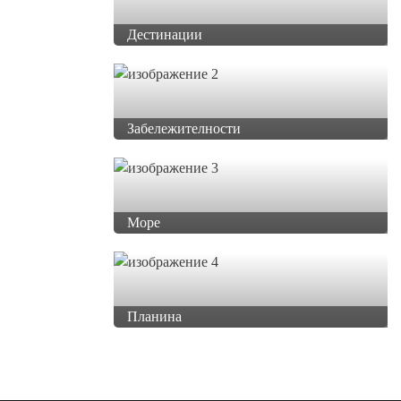
Дестинации
Забележителности
Море
Планина