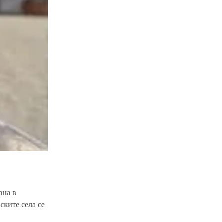
ана в
ските села се