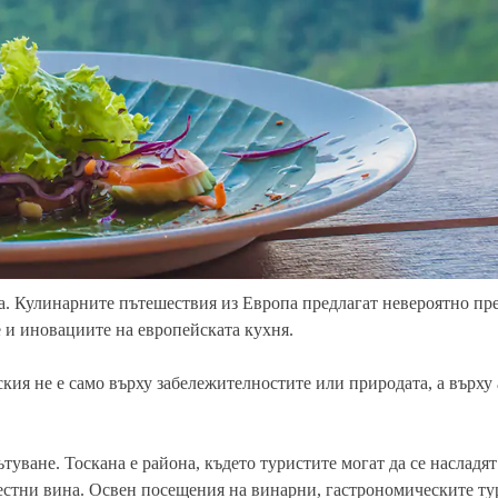
на. Кулинарните пътешествия из Европа предлагат невероятно пр
е и иновациите на европейската кухня.
кия не е само върху забележителностите или природата, а върху
туване. Тоскана е района, където туристите могат да се насладя
естни вина. Освен посещения на винарни, гастрономическите ту