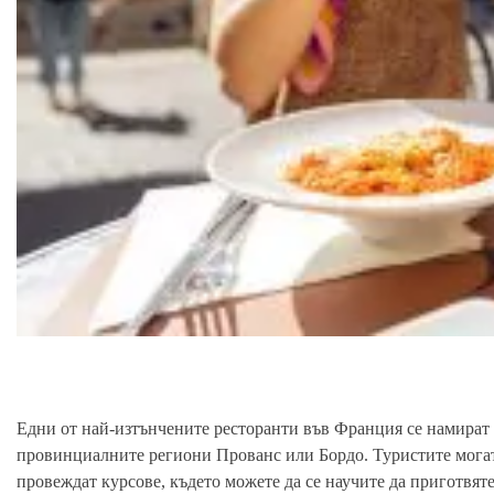
Едни от най-изтънчените ресторанти във Франция се намират 
провинциалните региони Прованс или Бордо. Туристите могат 
провеждат курсове, където можете да се научите да приготвяте