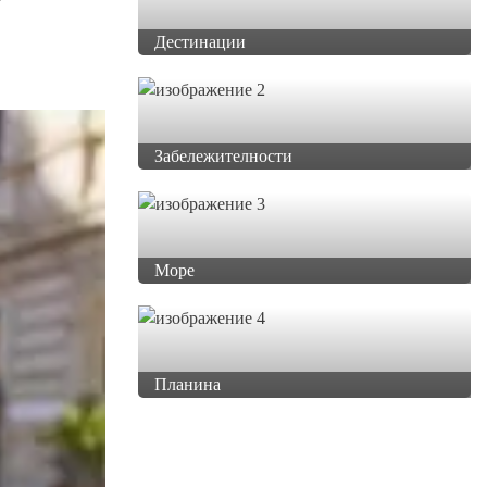
Дестинации
Забележителности
Море
Планина