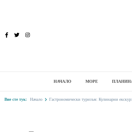
Skip
to
content
От тук до Та
Туристически дестинации, забеле
НАЧАЛО
МОРЕ
ПЛАНИН
Вие сте тук:
Начало
Гастрономически туризъм: Кулинарни екскур