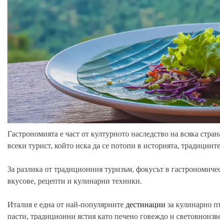
Гастрономията е част от културното наследство на всяка стра
всеки турист, който иска да се потопи в историята, традициит
За разлика от традиционния туризъм, фокусът в гастрономичес
вкусове, рецепти и кулинарни техники.
Италия е една от най-популярните
дестинации
за кулинарно пъ
пасти, традиционни ястия като печено говеждо и световноизв