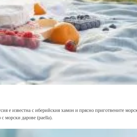
усия е известна с иберийския хамон и прясно приготвените морск
с морски дарове (paella).