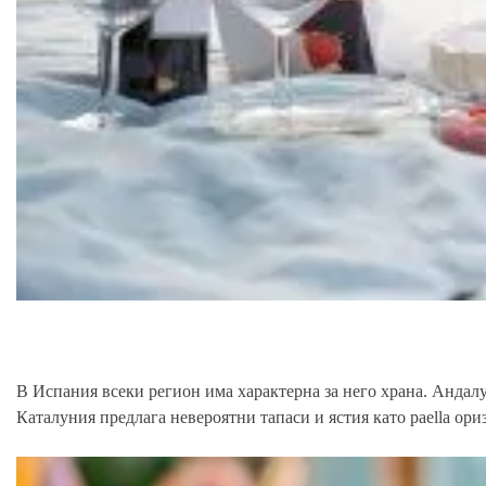
В Испания всеки регион има характерна за него храна. Андал
Каталуния предлага невероятни тапаси и ястия като paella ориз 