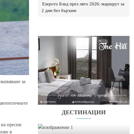
Езерото Блед през лято 2026: маршрут за
2 дни без бързане
еживяване за
 автентичните
ДЕСТИНАЦИИ
т на пресни
рове в