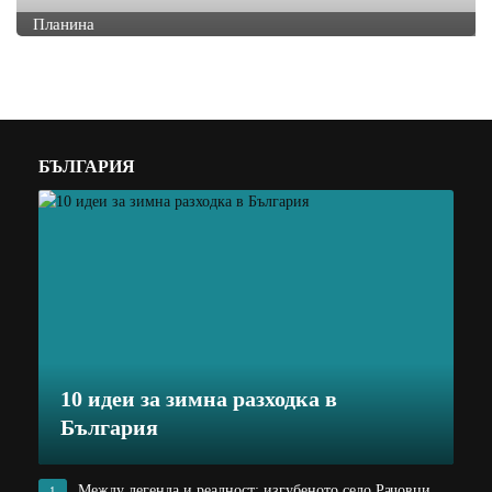
Планина
БЪЛГАРИЯ
10 идеи за зимна разходка в
България
Между легенда и реалност: изгубеното село Рачовци
1