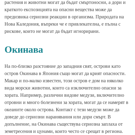
растения и животни могат да бъдат смъртоносни, а дори и
краткото експозицията на опасни вещества може да
предизвика сериозни реакции в организма. Природата на
Нова Каледония, въпреки че е привлекателна, е пълна с
рискове, които не могат да бъдат игнорирани.
Окинава
На по-близко разстояние до западния свят, острови като
остров Окинава в Япония също могат да крият опасности.
Макар и по-малко известен, този остров е дом на няколко
вида морски животни, които са изключително опасни за
хората. Например, различни видове медузи, включително
отровни и много болезнени за хората, могат да се намерят в
океаните около острова. Контакт с тези медузи може да
доведе до сериозни наранявания или дори смърт. В
допълнение, на Окинава съществува сериозна заплаха от
земетресения и цунами, които често се срещат в региона.