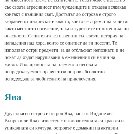
със своята агресивност към чужденците и отказва всякакъв
контакт с външния свят. Достъпът до острова е строго
забранен от индийските власти, които се стремят да защитят
както местното население, така и туристите от потенциални
опасности. Сенителите са известни със своята история на
нападения над хора, които се опитват да ги посетят. Те
използват остри предмети, за да отблъснат непознати и не
искат да бъдат нарушавани в ежедневния си начин на
живот. Изолираността на племето и неговата
непредсказуемост правят този остров абсолютно
неподходящ за любителите на приключения.
Ява
Друг опасен остров е остров Ява, част от Индонезия.
Въпреки че Ява е известен с изключителната си красота и
уникалната си култура, островът е домакин на активни