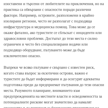
изоставени и търсени от любителите на приключения, но на
практика са обвързани с опасности поради различни
фактори. Например, островите, разположени в крайно
изолирани региони, често не разполагат с подходяща
инфраструктура и медицинска помощ. Това може да се
окаже фатално, ако туристите се сблъскат с инциденти или
здравословни проблеми. Достъпът до тези места е силно
ограничен и често без специализирани водачи или
подходящо оборудване, пътуването може да бъде
изключително опасно.
Въпреки че всяко пътуване е свързано с известен риск,
когато става въпрос за екзотични острови, важно е
туристите да бъдат информирани и да осигурят адекватна
подготовка преди да предприемат пътувания до тези опасни
места. Разумното планиране, вниманието към
предупрежденията на местните власти и осведомеността за
потенциалните рискове могат значително да намалят
опасността и да помогнат за безопасното преживяване на