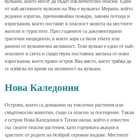
вулкани, които могат да бъдат изключително опасни. Един
от най-активните вулкани на Ява е вулканът Мерапи, който
редовно изригва, причинявайки пожари, лавови потоци и
изригвания, които поставят в опасност живота на местните
жители и туристите. През годините са документирани
трагични инциденти, в които хора са били убити или
ранени от вулканична активност. Този вулкан е един от най-
опасните в света и съществува постоянна заплаха от нови
изригвания, което прави остров Ява място, което трябва да
се избягва по време на активност на вулкана.
Нова Каледония
Острови, които са домакини на токсични растения или
смъртоносни животни, също са опасни за посещение. Такъв
е остров Нова Каледония в Тихия океан, който е известен
със своите опасни растения, като горчивата акация и
храстите от родите на безброй отровни видове. Местните