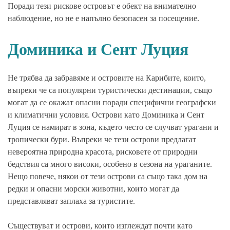
Поради тези рискове островът е обект на внимателно
наблюдение, но не е напълно безопасен за посещение.
Доминика и Сент Луция
Не трябва да забравяме и островите на Карибите, които,
въпреки че са популярни туристически дестинации, също
могат да се окажат опасни поради специфични географски
и климатични условия. Острови като Доминика и Сент
Луция се намират в зона, където често се случват урагани и
тропически бури. Въпреки че тези острови предлагат
невероятна природна красота, рисковете от природни
бедствия са много високи, особено в сезона на ураганите.
Нещо повече, някои от тези острови са също така дом на
редки и опасни морски животни, които могат да
представляват заплаха за туристите.
Съществуват и острови, които изглеждат почти като