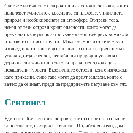
Светът е изпълнен с невероятни и екзотични острови, които
привлекат туристите с красивите си плажове, уникалната
природа и необикновената си атмосфера. Въпреки това,
някои от тези острови крият опасности, които могат да
превърнат вълнуващото пътуване в сериозен риск за живота
и здравето на посетителите. Макар че много от тези места
изглеждат като райски дестинации, зад тях се крият тежки
условия, отдалеченост, нестабилни природни условия и
дори опасни животни, които ги правят неподходящи за
незащитени туристи. Екзотичните острови, които изглеждат
като приказни, също така могат да крият заплахи, които е
важно да се знаят, преди да предприемете пътуване към тях.
Сентинел
Един от най-известните острови, които се считат за опасни
за посещение, е остров Сентинел в Индийския океан, дом
на известното племе на сенителите. Това племе е известно