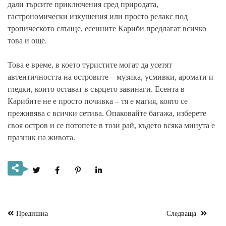
дали търсите приключения сред природата,
гастрономически изкушения или просто релакс под
тропическото слънце, есенните Кариби предлагат всичко
това и още.
Това е време, в което туристите могат да усетят
автентичността на островите – музика, усмивки, аромати и
гледки, които остават в сърцето завинаги. Есента в
Карибите не е просто почивка – тя е магия, която се
преживява с всички сетива. Опаковайте багажа, изберете
своя остров и се потопете в този рай, където всяка минута е
празник на живота.
Предишна
Следваща
Навигация