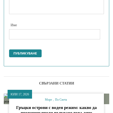
Име
СВЪРЗАНИ СТАТИИ
ЮЛИ 17, 2026
Море
По Света
Гръцки острови с воден режим: какво да
провериш преди пътуване това лято