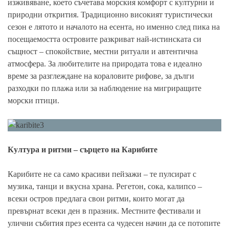
изживяване, което съчетава морския комфорт с културни и
природни открития. Традиционно високият туристически
сезон е лятото и началото на есента, но именно след пика на
посещаемостта островите разкриват най-истинската си
същност – спокойствие, местни ритуали и автентична
атмосфера. За любителите на природата това е идеално
време за разглеждане на кораловите рифове, за дълги
разходки по плажа или за наблюдение на мигриращите
морски птици.
Култура и ритми – сърцето на Карибите
Карибите не са само красиви пейзажи – те пулсират с
музика, танци и вкусна храна. Регетон, сока, калипсо –
всеки остров предлага свои ритми, които могат да
превърнат всеки ден в празник. Местните фестивали и
улични събития през есента са чудесен начин да се потопите