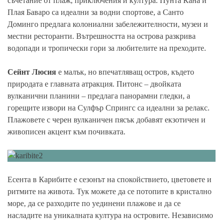
съчетание от плаж, приключения и култура. Пунта Кана и
Плая Баваро са идеални за водни спортове, а Санто
Доминго предлага колониални забележителности, музеи и
местни ресторанти. Вътрешността на острова разкрива
водопади и тропически гори за любителите на преходите.
Сейнт Люсия
е малък, но впечатляващ остров, където
природата е главната атракция. Питонс – двойката
вулканични планини – предлага панорамни гледки, а
горещите извори на Сулфър Спрингс са идеални за релакс.
Плажовете с черен вулканичен пясък добавят екзотичен и
живописен акцент към почивката.
Есента в Карибите е сезонът на спокойствието, цветовете и
ритмите на живота. Тук можете да се потопите в кристално
море, да се разходите по уединени плажове и да се
насладите на уникалната култура на островите. Независимо