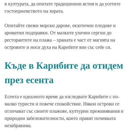
в културата, да опитате традиционни ястия и да усетите
гостоприемството на хората.
Опитайте свежи морски дарове, екзотични плодове и
ароматни подправки. От малките улични сергии до
ресторантите на плажа – храната е част от магията на
островите и носи духа на Карибите вие със себе си.
Къде в Карибите да отидем
през есента
Есента е идеалното време да изследвате Карибите с по-
малко туристи и повече спокойствие. Някои острови се
отличават със своите плажове, културни преживявания и
природни забележителности, които правят почивката
незабравима.