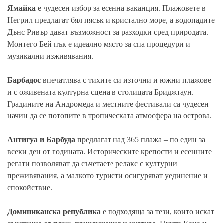
Ямайка
е чудесен избор за есенна ваканция. Плажовете в
Негрил предлагат бял пясък и кристално море, а водопадите
Дънс Ривър дават възможност за разходки сред природата.
Монтего Бей пък е идеално място за спа процедури и
музикални изживявания.
Барбадос
впечатлява с тихите си източни и южни плажове
и с оживената културна сцена в столицата Бриджтаун.
Градините на Андромеда и местните фестивали са чудесен
начин да се потопите в тропическата атмосфера на острова.
Антигуа и Барбуда
предлагат над 365 плажа – по един за
всеки ден от годината. Историческите крепости и есенните
регати позволяват да съчетаете релакс с културни
преживявания, а малкото туристи осигуряват уединение и
спокойствие.
Доминиканска република
е подходяща за тези, които искат