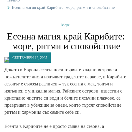
Начало
Есенна магия край Карибите: море, ритми и спокойствие
Море
Есенна магия край Карибите:
море, ритми и спокойствие
СЕПТЕМВРИ 12, 2025
Докато в Европа есента носи първите хладни ветрове и
пожълтелите листа изпълват градските паркове, в Карибите
сезонът е съвсем различен – тук есента е мек, топъл и
изпълнен с уникална магия. Райските острови, известни с
кристално чистите си води и белите пясъчни плажове, се
превръщат в убежище за онези, които търсят спокойствие,
ритъм и хармония със самите себе си.
Есента в Карибите не е просто смяна на сезона, а