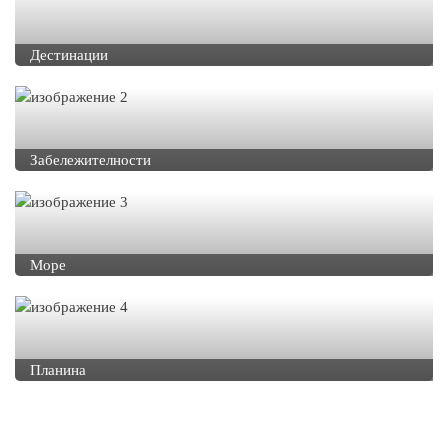
Дестинации
Забележителности
Море
Планина