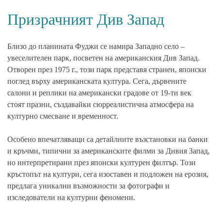
Призрачният Див Запад
Близо до планината Фуджи се намира Западно село –
увеселителен парк, посветен на американския Див Запад.
Отворен през 1975 г., този парк представя странен, японски
поглед върху американската култура. Сега, дървените
салони и реплики на американски градове от 19-ти век
стоят празни, създавайки сюрреалистична атмосфера на
културно смесване и временност.
Особено впечатляващи са детайлните възстановки на банки
и кръчми, типични за американските филми за Дивия Запад,
но интерпретирани през японски културен филтър. Този
кръстопът на култури, сега изоставен и подложен на ерозия,
предлага уникални възможности за фотографи и
изследователи на културни феномени.