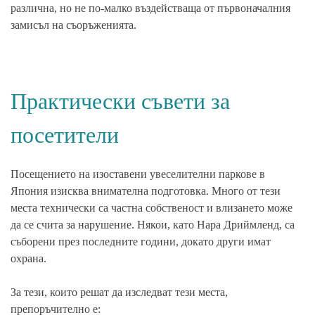
различна, но не по-малко въздействаща от първоначалния
замисъл на съоръженията.
Практически съвети за
посетители
Посещението на изоставени увеселителни паркове в
Япония изисква внимателна подготовка. Много от тези
места технически са частна собственост и влизането може
да се счита за нарушение. Някои, като Нара Дриймленд, са
съборени през последните години, докато други имат
охрана.
За тези, които решат да изследват тези места,
препоръчително е: