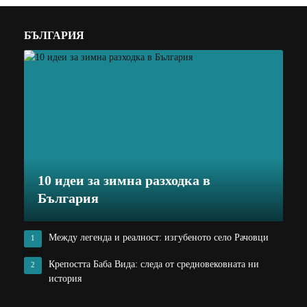
БЪЛГАРИЯ
10 идеи за зимна разходка в
България
Между легенда и реалност: изгубеното село Рачовци
1
Крепостта Баба Вида: следа от средновековната ни
2
история