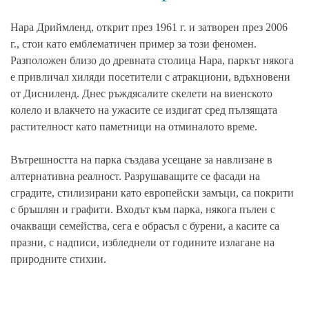
Нара Дриймленд, открит през 1961 г. и затворен през 2006
г., стои като емблематичен пример за този феномен.
Разположен близо до древната столица Нара, паркът някога
е привличал хиляди посетители с атракциони, вдъхновени
от Дисниленд. Днес ръждясалите скелети на виенското
колело и влакчето на ужасите се издигат сред пълзящата
растителност като паметници на отминалото време.
Вътрешността на парка създава усещане за навлизане в
алтернативна реалност. Разрушаващите се фасади на
сградите, стилизирани като европейски замъци, са покрити
с бръшлян и графити. Входът към парка, някога пълен с
очакващи семейства, сега е обрасъл с бурени, а касите са
празни, с надписи, избледнели от годините излагане на
природните стихии.