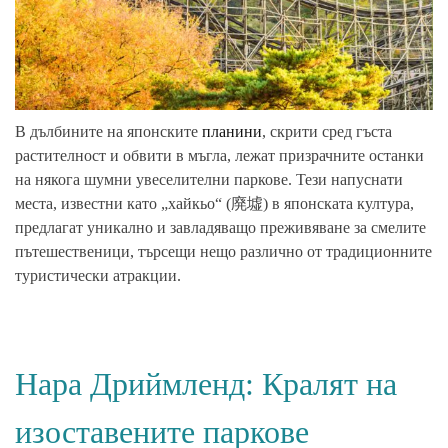
В дълбините на японските
планини
, скрити сред гъста
растителност и обвити в мъгла, лежат призрачните останки
на някога шумни увеселителни паркове. Тези напуснати
места, известни като „хайкьо“ (廃墟) в японската култура,
предлагат уникално и завладяващо преживяване за смелите
пътешественици, търсещи нещо различно от традиционните
туристически атракции.
Нара Дриймленд: Кралят на
изоставените паркове