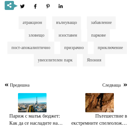
атракцион
вълнуващо
забавление
зловещо
изоставен
паркове
пост-апокалиптично
призрачно
приключение
увеселителен парк
Япония
Предишна
Следваща
Навигация
Париж с малък бюджет:
Пътешествие в
Как да се насладите на
екстремните спелеоложки
Града на светлините без
приключения
да похарчите цяло