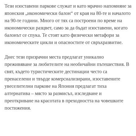
Тези изоставени паркове служат и като мрачно напомняне за
японския „икономически балон“ от края на 80-те и началото
на 90-те години. Много от тях са построени по време на
икономически разцвет, само за да бъдат изоставени, когато
балонът се спука. Те стоят като физически метафори за
икономическите цикли и опасностите от свръхразвитие.
Днес тези призрачни места предлагат уникално
преживяване за любителите на необичайни пътешествия. В
свят, където туристическите дестинации често са
пренаселени и твърде комерсиализирани, изоставените
увеселителни паркове на Япония предлагат тиха
алтернатива – място за размисъл, изследване и
преоткриване на красотата в преходността на човешките
постижения.