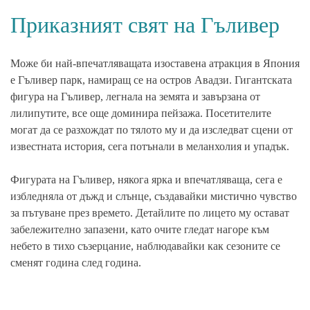
Приказният свят на Гъливер
Може би най-впечатляващата изоставена атракция в Япония
е Гъливер парк, намиращ се на остров Авадзи. Гигантската
фигура на Гъливер, легнала на земята и завързана от
лилипутите, все още доминира пейзажа. Посетителите
могат да се разхождат по тялото му и да изследват сцени от
известната история, сега потънали в меланхолия и упадък.
Фигурата на Гъливер, някога ярка и впечатляваща, сега е
избледняла от дъжд и слънце, създавайки мистично чувство
за пътуване през времето. Детайлите по лицето му остават
забележително запазени, като очите гледат нагоре към
небето в тихо съзерцание, наблюдавайки как сезоните се
сменят година след година.