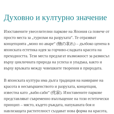
Духовно и културно значение
Изоставените увеселителни паркове на Япония са повече от
просто места за „туризъм на разрухата“. Те отразяват
концепцията „моно но аваре“ (物の哀れ) – дълбоко ценена в
японската естетика идея за горчиво-сладката красота на
преходността. Тези места предлагат възможност за размисъл
върху цикличната природа на успеха и упадъка, както и
върху връзката между човешките творения и природата.
В японската култура има дълга традиция на намиране на
красота в несъвършенството и разрухата, концепция,
известна като „ваби-саби“ (侘寂). Изоставените паркове
представляват съвременно въплъщение на този естетически
принцип – място, където ръждата, напуканата боя и
навлизащата растителност създават нова форма на красота,