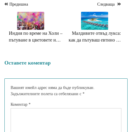
Предишна
Следваща
Навигация
Индия по време на Холи –
Малдивите отвъд лукса:
пътуване в цветовете на
как да пътуваш евтино до
душата
рая?
Оставете коментар
Вашият имейл адрес няма да бъде публикуван.
Задължителните полета са отбелязани с
*
Коментар
*