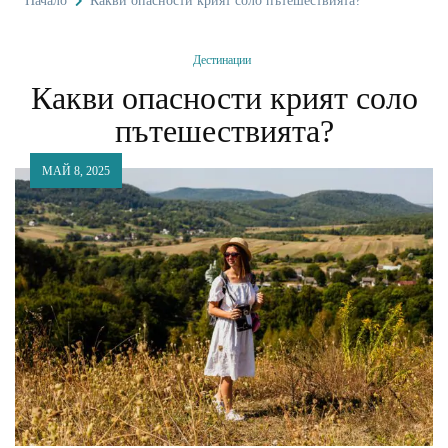
Начало
Какви опасности крият соло пътешествията?
Дестинации
Какви опасности крият соло
пътешествията?
МАЙ 8, 2025