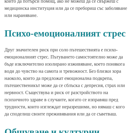
който да потърси помощ, ако не можеш да се свържеш с
медицинска институция или да се пребориш със заболяване
или нараняване.
Психо-емоционалният стрес
Друг значителен риск при соло пътешествията е психо-
емоционалният стрес. Пътуването самостоятелно може да
бъде изключително изолирано изживяване, което понякога
води до чувство на самота и тревожност. Без близки хора
наоколо, които да предложат емоционална подкрепа,
пътешественикът може да се сблъска с депресия, страх или
нервност. Съществува и риск от разстройството на
психичното здраве в случаите, когато се изправяш пред
трудности, които изглеждат неразрешими, но нямаш с кого
да споделиш своите преживявания или да се съветваш.
Общуване и културни