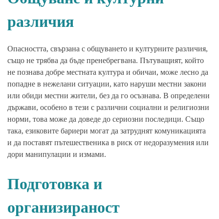
различия
Опасността, свързана с общуването и културните различия,
също не трябва да бъде пренебрегвана. Пътуващият, който
не познава добре местната култура и обичаи, може лесно да
попадне в нежелани ситуации, като наруши местни закони
или обиди местни жители, без да го осъзнава. В определени
държави, особено в тези с различни социални и религиозни
норми, това може да доведе до сериозни последици. Също
така, езиковите бариери могат да затруднят комуникацията
и да поставят пътешественика в риск от недоразумения или
дори манипулации и измами.
Подготовка и
организираност