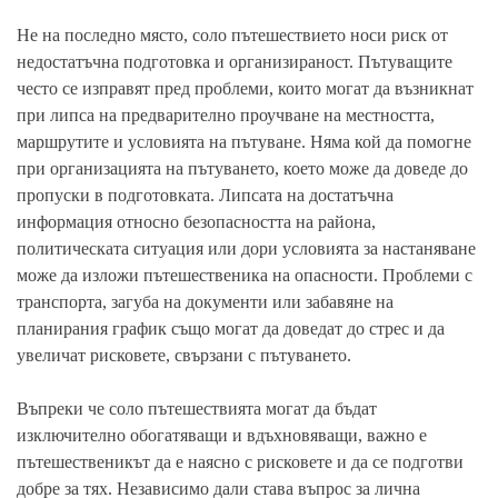
Не на последно място, соло пътешествието носи риск от
недостатъчна подготовка и организираност. Пътуващите
често се изправят пред проблеми, които могат да възникнат
при липса на предварително проучване на местността,
маршрутите и условията на пътуване. Няма кой да помогне
при организацията на пътуването, което може да доведе до
пропуски в подготовката. Липсата на достатъчна
информация относно безопасността на района,
политическата ситуация или дори условията за настаняване
може да изложи пътешественика на опасности. Проблеми с
транспорта, загуба на документи или забавяне на
планирания график също могат да доведат до стрес и да
увеличат рисковете, свързани с пътуването.
Въпреки че соло пътешествията могат да бъдат
изключително обогатяващи и вдъхновяващи, важно е
пътешественикът да е наясно с рисковете и да се подготви
добре за тях. Независимо дали става въпрос за лична