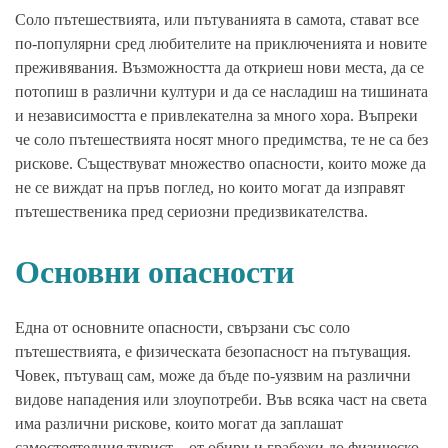
Соло пътешествията, или пътуванията в самота, стават все
по-популярни сред любителите на приключенията и новите
преживявания. Възможността да откриеш нови места, да се
потопиш в различни култури и да се насладиш на тишината
и независимостта е привлекателна за много хора. Въпреки
че соло пътешествията носят много предимства, те не са без
рискове. Съществуват множество опасности, които може да
не се виждат на пръв поглед, но които могат да изправят
пътешественика пред сериозни предизвикателства.
Основни опасности
Една от основните опасности, свързани със соло
пътешествията, е физическата безопасност на пътуващия.
Човек, пътуващ сам, може да бъде по-уязвим на различни
видове нападения или злоупотреби. Във всяка част на света
има различни рискове, които могат да заплашат
самостоятелния турист – от обири и грабежи до физическо