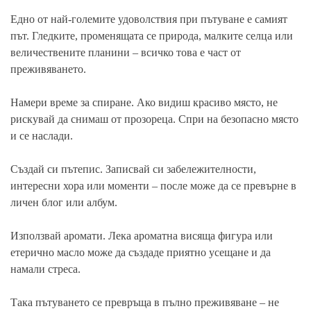
Едно от най-големите удоволствия при пътуване е самият
път. Гледките, променящата се природа, малките селца или
величествените планини – всичко това е част от
преживяването.
Намери време за спиране. Ако видиш красиво място, не
рискувай да снимаш от прозореца. Спри на безопасно място
и се наслади.
Създай си пътепис. Записвай си забележителности,
интересни хора или моменти – после може да се превърне в
личен блог или албум.
Използвай аромати. Лека ароматна висяща фигура или
етерично масло може да създаде приятно усещане и да
намали стреса.
Така пътуването се превръща в пълно преживяване – не