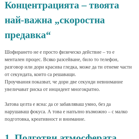
Концентрацията – твоята
най-важна „скоростна
предавка“
Шофирането не е просто физическо действие – то е
ментален процес. Всяко разсейване, било то телефон,
разговор или дори красива гледка, може да ти отнеме части
от секундата, които са решаващи.
Проучвания показват, че дори две секунди невнимание
увеличават риска от инцидент многократно.
Затова целта е ясна: да се забавляваш умно, без да
нарушаваш фокуса. А това е напълно възможно – с малко
подготовка, креативност и внимание.
1. Подготви атмосферата