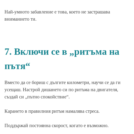
Най-умното забавление е това, което не застрашава
вниманието ти.
7. Включи се в „ритъма на
пътя“
Вместо да се бориш с дългите километри, научи се да ги
усещаш. Настрой дишането си по ритъма на двигателя,
създай си „пътно спокойствие“.
Карането в правилния ритъм намалява стреса.
Поддържай постоянна скорост, когато е възможно.