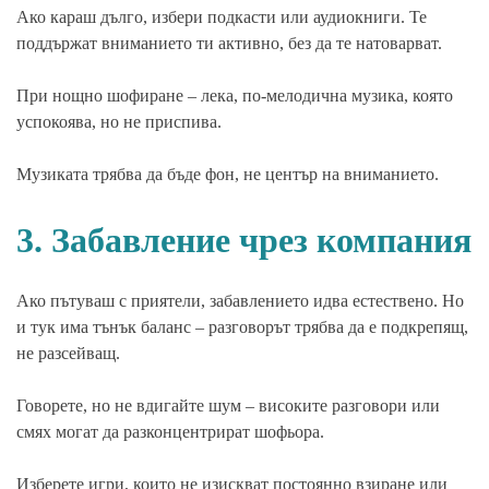
Ако караш дълго, избери подкасти или аудиокниги. Те
поддържат вниманието ти активно, без да те натоварват.
При нощно шофиране – лека, по-мелодична музика, която
успокоява, но не приспива.
Музиката трябва да бъде фон, не център на вниманието.
3. Забавление чрез компания
Ако пътуваш с приятели, забавлението идва естествено. Но
и тук има тънък баланс – разговорът трябва да е подкрепящ,
не разсейващ.
Говорете, но не вдигайте шум – високите разговори или
смях могат да разконцентрират шофьора.
Изберете игри, които не изискват постоянно взиране или