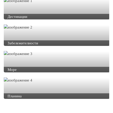
Дестинации
Забележителности
Море
Планина