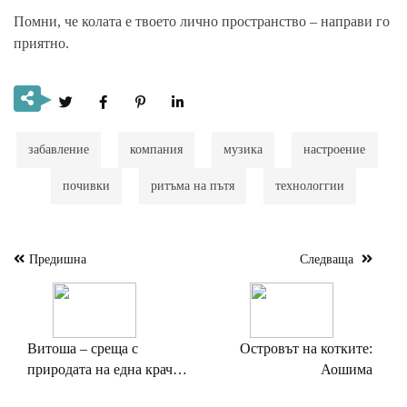
Помни, че колата е твоето лично пространство – направи го
приятно.
забавление
компания
музика
настроение
почивки
ритъма на пътя
технологгии
Предишна
Следваща
Навигация
Витоша – среща с
Островът на котките:
природата на една крачка
Аошима
от града