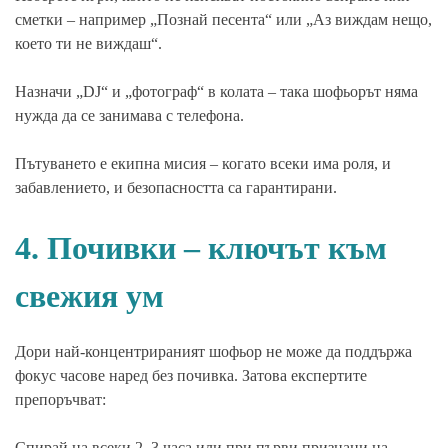
сметки – например „Познай песента“ или „Аз виждам нещо,
което ти не виждаш“.
Назначи „DJ“ и „фотограф“ в колата – така шофьорът няма
нужда да се занимава с телефона.
Пътуването е екипна мисия – когато всеки има роля, и
забавлението, и безопасността са гарантирани.
4. Почивки – ключът към
свежия ум
Дори най-концентрираният шофьор не може да поддържа
фокус часове наред без почивка. Затова експертите
препоръчват:
Спирай на всеки 2–3 часа или при първи признаци на