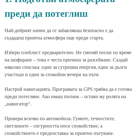
преди да потеглиш
Най-добрият начин да се забавляваш безопасно е да
създадеш приятна атмосфера още преди старта.
Избери плейлист предварително. Не сменяй песни по време
на шофиране – това е честа причина за разсейване. Създай
няколко списъка: един за сутрешна енергия, един за дълги
участъци и един за спокойни вечери на пътя.
Настрой навигацията. Програмата за GPS трябва да е готова
преди потегляне. Ако имаш пътник – остави му ролята на
„навигатор“.
Провери всичко по автомобила. Гумите, течностите,
светлините – сигурността носи спокойствие, а
спокойствието е предпоставка за приятно пътуване.