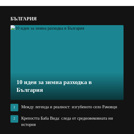
БЪЛГАРИЯ
10 идеи за зимна разходка в
България
Между легенда и реалност: изгубеното село Рачовци
1
Крепостта Баба Вида: следа от средновековната ни
2
история