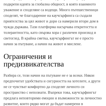
подкрепя идеята за глобална общност, в която взаимното
уважение и споделяне са водещи. Много пътешественици
споделят, че благодарение на каучсърфинга са създали
приятелства за цял живот и дори са намерили втори дом в
чужда държава. Тази платформа насърчава откритостта и
толерантността, като свързва хора с различен произход и
светоглед. В крайна сметка, каучсърфингът не е просто
начин за пътуване, а начин на живот и мислене.
Ограничения и
предизвикателства
Разбира се, този начин на пътуване не е за всеки. Някои
предпочитат удобствата и сигурността на хотелите, а други
не се чувстват комфортно да споделят личното си
пространство с непознати. Въпреки това, каучсърфингът
предлага неповторими емоции и възможности за личностно
развитие, които рядко могат да бъдат намерени в