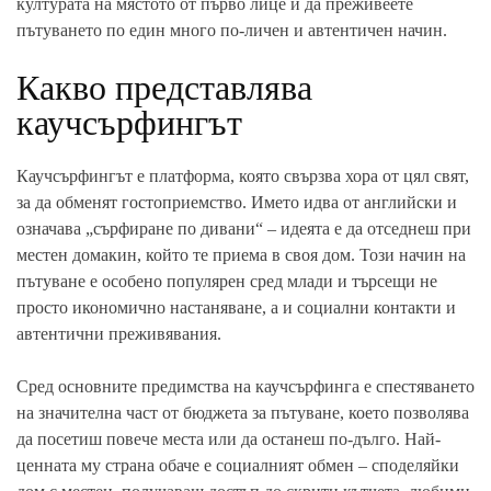
културата на мястото от първо лице и да преживеете
пътуването по един много по-личен и автентичен начин.
Какво представлява
каучсърфингът
Каучсърфингът е платформа, която свързва хора от цял свят,
за да обменят гостоприемство. Името идва от английски и
означава „сърфиране по дивани“ – идеята е да отседнеш при
местен домакин, който те приема в своя дом. Този начин на
пътуване е особено популярен сред млади и търсещи не
просто икономично настаняване, а и социални контакти и
автентични преживявания.
Сред основните предимства на каучсърфинга е спестяването
на значителна част от бюджета за пътуване, което позволява
да посетиш повече места или да останеш по-дълго. Най-
ценната му страна обаче е социалният обмен – споделяйки