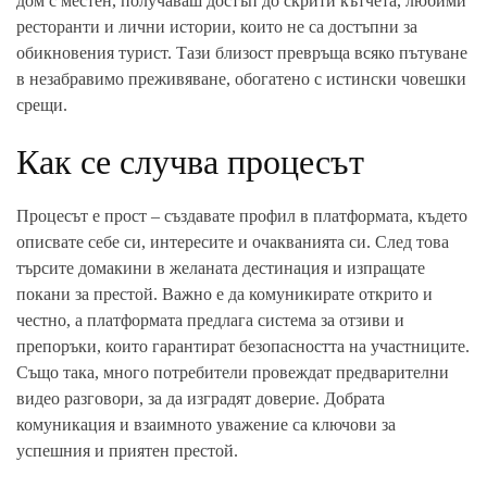
дом с местен, получаваш достъп до скрити кътчета, любими
ресторанти и лични истории, които не са достъпни за
обикновения турист. Тази близост превръща всяко пътуване
в незабравимо преживяване, обогатено с истински човешки
срещи.
Как се случва процесът
Процесът е прост – създавате профил в платформата, където
описвате себе си, интересите и очакванията си. След това
търсите домакини в желаната дестинация и изпращате
покани за престой. Важно е да комуникирате открито и
честно, а платформата предлага система за отзиви и
препоръки, които гарантират безопасността на участниците.
Също така, много потребители провеждат предварителни
видео разговори, за да изградят доверие. Добрата
комуникация и взаимното уважение са ключови за
успешния и приятен престой.