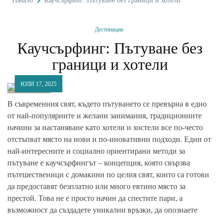
Начало
Каучсърфинг: Пътуване без граници и хотели
Дестинации
Каучсърфинг: Пътуване без
граници и хотели
ЮЛИ 17, 2025
В съвременния свят, където пътуването се превърна в едно
от най-популярните и желани занимания, традиционните
начини за настаняване като хотели и хостели все по-често
отстъпват място на нови и по-иновативни подходи. Един от
най-интересните и социално ориентирани методи за
пътуване е каучсърфингът – концепция, която свързва
пътешественици с домакини по целия свят, които са готови
да предоставят безплатно или много евтино място за
престой. Това не е просто начин да спестите пари, а
възможност да създадете уникални връзки, да опознаете