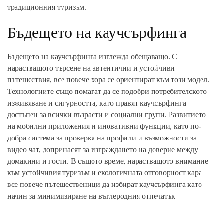
традиционния туризъм.
Бъдещето на каучсърфинга
Бъдещето на каучсърфинга изглежда обещаващо. С
нарастващото търсене на автентични и устойчиви
пътешествия, все повече хора се ориентират към този модел.
Технологиите също помагат да се подобри потребителското
изживяване и сигурността, като правят каучсърфинга
достъпен за всички възрасти и социални групи. Развитието
на мобилни приложения и иновативни функции, като по-
добра система за проверка на профили и възможности за
видео чат, допринасят за изграждането на доверие между
домакини и гости. В същото време, нарастващото внимание
към устойчивия туризъм и екологичната отговорност кара
все повече пътешественици да избират каучсърфинга като
начин за минимизиране на въглеродния отпечатък