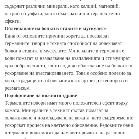
съдържат различни минерали, като калций, магнезий,
натрий и сулфати, които имат различни терапевтични
ефекти.
Облекчаване на болки в ставите и мускулите
Една от основните причини хората да посещават
термалните извори е тяхната способност да облекчават
болки в ставите и мускулите. Минералите в термалните
води помагат за намаляване на възпаленията и стимулират
кръвообращението, което води до облекчаване на болките и
ускоряване на възстановяването. Това е особено полезно за
хора, страдащи от заболявания като артрит, остеопороза и
ревматизъм.
Подобряване на кожното здраве
Термалните извори имат много положителен ефект върху
кожата. Минералите в техният състав помагат за
овлажняване и подмладяване на кожата, като същевременно
ускоряват процеса на клетъчно обновление. Редовните бани
в термални води могат да намалят проявите на различни