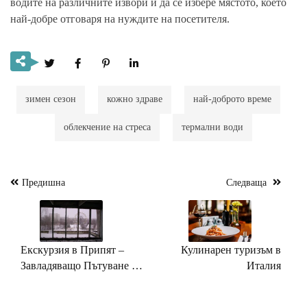
водите на различните извори и да се избере мястото, което
най-добре отговаря на нуждите на посетителя.
зимен сезон
кожно здраве
най-доброто време
облекчение на стреса
термални води
Предишна
Следваща
Навигация
Екскурзия в Припят –
Кулинарен туризъм в
Завладяващо Пътуване до
Италия
Града-призрак