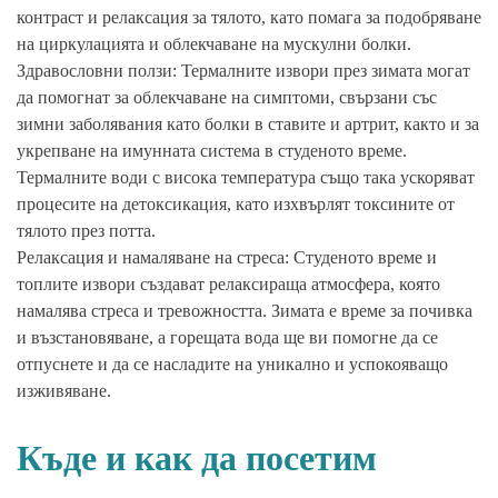
контраст и релаксация за тялото, като помага за подобряване
на циркулацията и облекчаване на мускулни болки.
Здравословни ползи: Термалните извори през зимата могат
да помогнат за облекчаване на симптоми, свързани със
зимни заболявания като болки в ставите и артрит, както и за
укрепване на имунната система в студеното време.
Термалните води с висока температура също така ускоряват
процесите на детоксикация, като изхвърлят токсините от
тялото през потта.
Релаксация и намаляване на стреса: Студеното време и
топлите извори създават релаксираща атмосфера, която
намалява стреса и тревожността. Зимата е време за почивка
и възстановяване, а горещата вода ще ви помогне да се
отпуснете и да се насладите на уникално и успокояващо
изживяване.
Къде и как да посетим