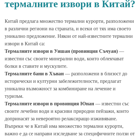
термалните извори в Китай?
Китай предлага множество термални курорти, разположени
в различни региони на страната, и всеки от тях има своето
уникално предложение. Някои от най-известните термални
извори в Китай са:
Термалните извори в Уишан (провинция Съчуан)
—
известни със своите минерални води, които облекчават
болки в ставите и мускулите.
Термалните бани в Хънан
— разположени в близост до
исторически и културни забележителности, предлагат
уникална възможност за комбиниране на лечение и
туризъм.
Термалните извори в провинция Юнан
— известни със
своите лечебни води и красиви природни пейзажи, които
допринасят за невероятно релаксиращо изживяване.
Въпреки че в Китай има множество термални курорти,
важно е да се направи изследване за специфичните ползи от