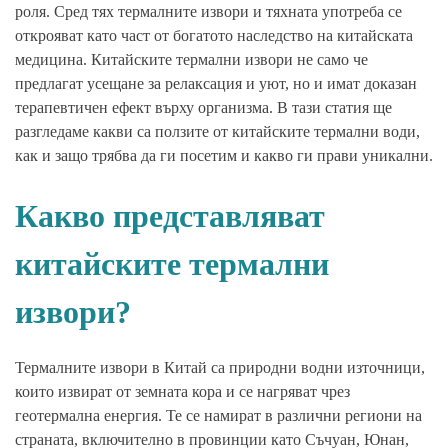
роля. Сред тях термалните извори и тяхната употреба се
открояват като част от богатото наследство на китайската
медицина. Китайските термални извори не само че
предлагат усещане за релаксация и уют, но и имат доказан
терапевтичен ефект върху организма. В тази статия ще
разгледаме какви са ползите от китайските термални води,
как и защо трябва да ги посетим и какво ги прави уникални.
Какво представляват
китайските термални
извори?
Термалните извори в Китай са природни водни източници,
които извират от земната кора и се нагряват чрез
геотермална енергия. Те се намират в различни региони на
страната, включително в провинции като Съчуан, Юнан,