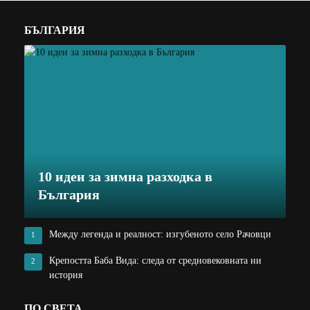
БЪЛГАРИЯ
10 идеи за зимна разходка в
България
Между легенда и реалност: изгубеното село Рачовци
1
Крепостта Баба Вида: следа от средновековната ни
2
история
ПО СВЕТА