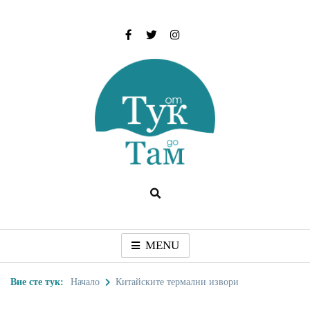
Skip
to
content
От тук до Там
Туристически дестинации, забележителности и
идеи за пътуване
MENU
Вие сте тук:
Начало
Китайските термални извори