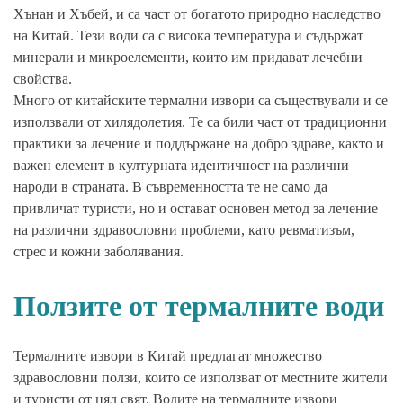
Хънан и Хъбей, и са част от богатото природно наследство
на Китай. Тези води са с висока температура и съдържат
минерали и микроелементи, които им придават лечебни
свойства.
Много от китайските термални извори са съществували и се
използвали от хилядолетия. Те са били част от традиционни
практики за лечение и поддържане на добро здраве, както и
важен елемент в културната идентичност на различни
народи в страната. В съвременността те не само да
привличат туристи, но и остават основен метод за лечение
на различни здравословни проблеми, като ревматизъм,
стрес и кожни заболявания.
Ползите от термалните води
Термалните извори в Китай предлагат множество
здравословни ползи, които се използват от местните жители
и туристи от цял свят. Водите на термалните извори