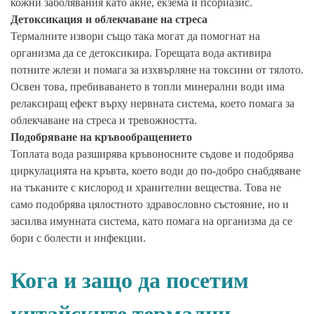
кожни заболявания като акне, екзема и псориазис.
Детоксикация и облекчаване на стреса
Термалните извори също така могат да помогнат на
организма да се детоксикира. Горещата вода активира
потните жлези и помага за изхвърляне на токсини от тялото.
Освен това, пребиваването в топли минерални води има
релаксиращ ефект върху нервната система, което помага за
облекчаване на стреса и тревожността.
Подобряване на кръвообращението
Топлата вода разширява кръвоносните съдове и подобрява
циркулацията на кръвта, което води до по-добро снабдяване
на тъканите с кислород и хранителни вещества. Това не
само подобрява цялостното здравословно състояние, но и
засилва имунната система, като помага на организма да се
бори с болести и инфекции.
Кога и защо да посетим