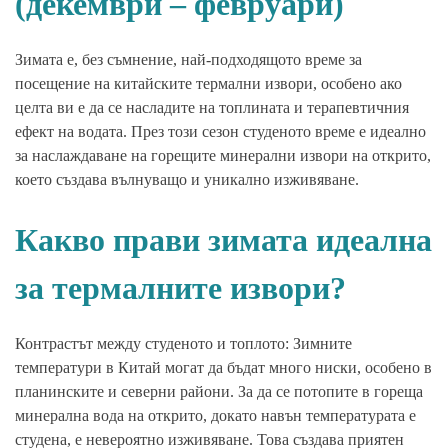
(декември – февруари)
Зимата е, без съмнение, най-подходящото време за
посещение на китайските термални извори, особено ако
целта ви е да се насладите на топлината и терапевтичния
ефект на водата. През този сезон студеното време е идеално
за наслаждаване на горещите минерални извори на открито,
което създава вълнуващо и уникално изживяване.
Какво прави зимата идеална
за термалните извори?
Контрастът между студеното и топлото: Зимните
температури в Китай могат да бъдат много ниски, особено в
планинските и северни райони. За да се потопите в гореща
минерална вода на открито, докато навън температурата е
студена, е невероятно изживяване. Това създава приятен