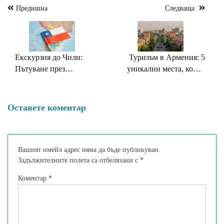
Предишна
Следваща
Навигация
Екскурзия до Чили:
Туризъм в Армения: 5
Пътуване през
уникални места, които
разнообразието на Южна
трябва да видите
Америка
Оставете коментар
Вашият имейл адрес няма да бъде публикуван.
Задължителните полета са отбелязани с
*
Коментар
*