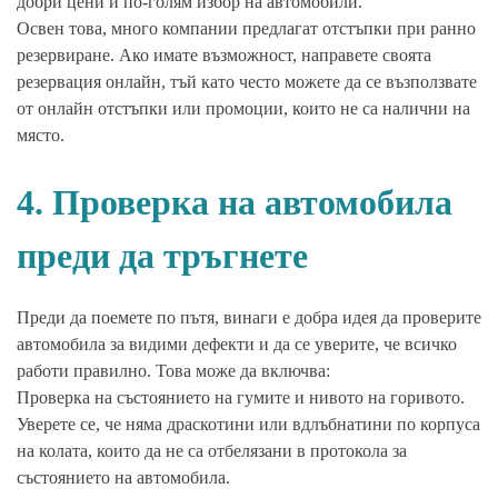
добри цени и по-голям избор на автомобили.
Освен това, много компании предлагат отстъпки при ранно
резервиране. Ако имате възможност, направете своята
резервация онлайн, тъй като често можете да се възползвате
от онлайн отстъпки или промоции, които не са налични на
място.
4. Проверка на автомобила
преди да тръгнете
Преди да поемете по пътя, винаги е добра идея да проверите
автомобила за видими дефекти и да се уверите, че всичко
работи правилно. Това може да включва:
Проверка на състоянието на гумите и нивото на горивото.
Уверете се, че няма драскотини или вдлъбнатини по корпуса
на колата, които да не са отбелязани в протокола за
състоянието на автомобила.