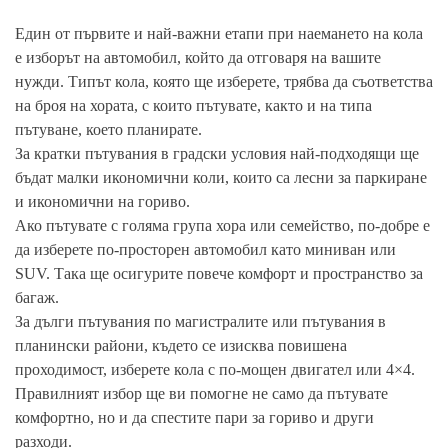
Един от първите и най-важни етапи при наемането на кола
е изборът на автомобил, който да отговаря на вашите
нужди. Типът кола, която ще изберете, трябва да съответства
на броя на хората, с които пътувате, както и на типа
пътуване, което планирате.
За кратки пътувания в градски условия най-подходящи ще
бъдат малки икономични коли, които са лесни за паркиране
и икономични на гориво.
Ако пътувате с голяма група хора или семейство, по-добре е
да изберете по-просторен автомобил като миниван или
SUV. Така ще осигурите повече комфорт и пространство за
багаж.
За дълги пътувания по магистралите или пътувания в
планински райони, където се изисква повишена
проходимост, изберете кола с по-мощен двигател или 4×4.
Правилният избор ще ви помогне не само да пътувате
комфортно, но и да спестите пари за гориво и други
разходи.