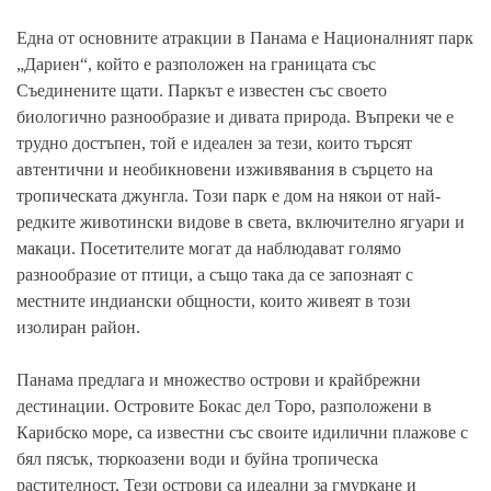
Една от основните атракции в Панама е Националният парк
„Дариен“, който е разположен на границата със
Съединените щати. Паркът е известен със своето
биологично разнообразие и дивата природа. Въпреки че е
трудно достъпен, той е идеален за тези, които търсят
автентични и необикновени изживявания в сърцето на
тропическата джунгла. Този парк е дом на някои от най-
редките животински видове в света, включително ягуари и
макаци. Посетителите могат да наблюдават голямо
разнообразие от птици, а също така да се запознаят с
местните индиански общности, които живеят в този
изолиран район.
Панама предлага и множество острови и крайбрежни
дестинации. Островите Бокас дел Торо, разположени в
Карибско море, са известни със своите идилични плажове с
бял пясък, тюркоазени води и буйна тропическа
растителност. Тези острови са идеални за гмуркане и