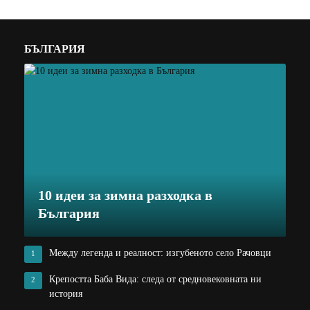
БЪЛГАРИЯ
10 идеи за зимна разходка в
България
Между легенда и реалност: изгубеното село Рачовци
1
Крепостта Баба Вида: следа от средновековната ни
2
история