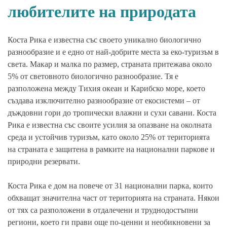
любителите на природата
Коста Рика е известна със своето уникално биологично
разнообразие и е едно от най-добрите места за еко-туризъм в
света. Макар и малка по размер, страната притежава около
5% от световното биологично разнообразие. Тя е
разположена между Тихия океан и Карибско море, което
създава изключително разнообразие от екосистеми – от
дъждовни гори до тропически влажни и сухи савани. Коста
Рика е известна със своите усилия за опазване на околната
среда и устойчив туризъм, като около 25% от територията
на страната е защитена в рамките на национални паркове и
природни резервати.
Коста Рика е дом на повече от 31 национални парка, които
обхващат значителна част от територията на страната. Някои
от тях са разположени в отдалечени и труднодостъпни
региони, което ги прави още по-ценни и необикновени за