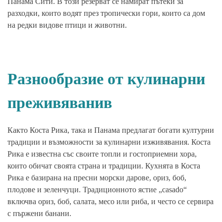
Панама Сити. В този резерват се намират пътеки за
разходки, които водят през тропически гори, които са дом
на редки видове птици и животни.
Разнообразие от кулинарни
преживяванив
Както Коста Рика, така и Панама предлагат богати културни
традиции и възможности за кулинарни изживявания. Коста
Рика е известна със своите топли и гостоприемни хора,
които обичат своята страна и традиции. Кухнята в Коста
Рика е базирана на пресни морски дарове, ориз, боб,
плодове и зеленчуци. Традиционното ястие „casado“
включва ориз, боб, салата, месо или риба, и често се сервира
с пържени банани.