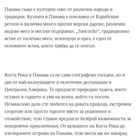
Панама също е културен смес от различни народи и
традиции. Кухнята в Панама е повлияна от Карибския
регион и включва много пресни морски дарове, различни
видове месо и местни подправки. „Sancocho“, традиционно
ястие от пилешко месо, зеленчуци и ориз, е едно от
основните ястия, които трябва да се опитат.
Коста Рика и Панама са не само географски съседки, но и
две от най-вълнуващите и екзотични дестинации в
Централна Америка. Те предлагат природни чудеса, които
остават в сърцето и ума на всеки, който ги посети.
Независимо дали сте любител на дивата природа, екстремни
спортове или просто търсите място за уединение и
спокойствие, тези страни предлагат безброй възможности за
невероятни приключения. От вулканите на Коста Рика до
изолираните острови на Панама, тези места ще ви накарад