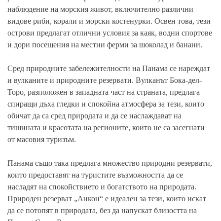
наблюдение на морския живот, включително различни
видове риби, корали и морски костенурки. Освен това, тези
острови предлагат отлични условия за каяк, водни спортове
и дори посещения на местни ферми за шоколад и банани.
Сред природните забележителности на Панама се нареждат
и вулканите и природните резервати. Вулканът Бока-дел-
Торо, разположен в западната част на страната, предлага
спиращи дъха гледки и спокойна атмосфера за тези, които
обичат да са сред природата и да се наслаждават на
тишината и красотата на регионите, които не са засегнати
от масовия туризъм.
Панама също така предлага множество природни резервати,
които предоставят на туристите възможността да се
насладят на спокойствието и богатството на природата.
Природен резерват „Анкон“ е идеален за тези, които искат
да се потопят в природата, без да напускат близостта на