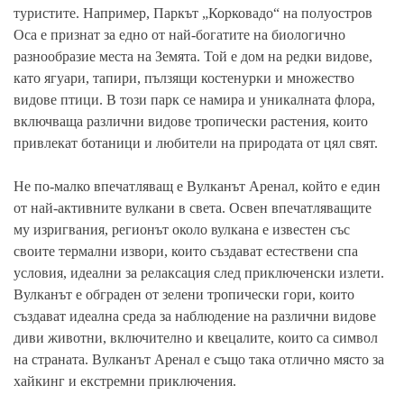
туристите. Например, Паркът „Корковадо“ на полуостров
Оса е признат за едно от най-богатите на биологично
разнообразие места на Земята. Той е дом на редки видове,
като ягуари, тапири, пълзящи костенурки и множество
видове птици. В този парк се намира и уникалната флора,
включваща различни видове тропически растения, които
привлекат ботаници и любители на природата от цял свят.
Не по-малко впечатляващ е Вулканът Аренал, който е един
от най-активните вулкани в света. Освен впечатляващите
му изригвания, регионът около вулкана е известен със
своите термални извори, които създават естествени спа
условия, идеални за релаксация след приключенски излети.
Вулканът е обграден от зелени тропически гори, които
създават идеална среда за наблюдение на различни видове
диви животни, включително и квецалите, които са символ
на страната. Вулканът Аренал е също така отлично място за
хайкинг и екстремни приключения.