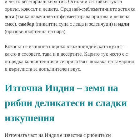
и често вегетариански ястия. Основни съставки тук са
оризът, кокосът и лещата. Сред най-емблематичните ястия са
доса
(тънка палачинка от ферментирала оризова и лещена
смес),
самбар
(пикантна супа с леща и зеленчуци) и
идли
(оризови кюфтенца на пара).
Кокосът се използва широко в южноиндийската кухня –
както в сосовете, така и в десертите. Карито тук често е с
по-рядка консистенция и се приготвя с добавка на тамаринд
и къри листа за допълнителен вкус.
Източна Индия – земя на
рибни деликатеси и сладки
изкушения
Източната част на Индия е известна с рибните си