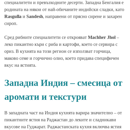
специалитети и превъзходните десерти. Западна Бенгалия е
родината на някои от най-обичаните индийски сладки, като
Rasgulla
и
Sandesh
, направени от прясно сирене и захарен
сироп.
Сред рибните специалитети се открояват
Machher Jhol
–
леко пикантно къри с риба и картофи, което се сервира с
ориз. В кухнята на този регион се използват горчица,
маково семе и горчично олио, което придава специфичен
вкус на ястията.
Западна Индия – смесица от
аромати и текстури
В западната част на Индия кухнята варира значително – от
пикантните ястия на Раджастан до леките и сладникави
вкусове на Гуджарат. Раджастанската кухня включва ястия