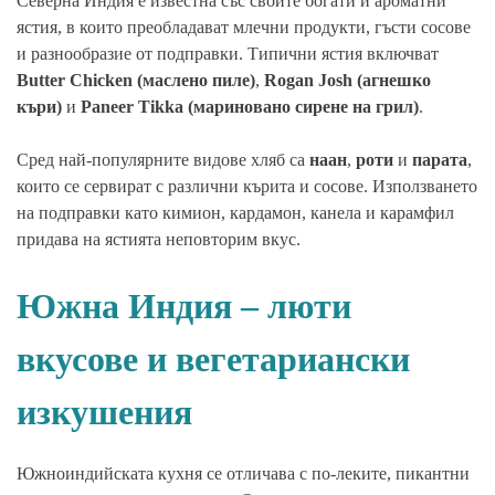
Северна Индия е известна със своите богати и ароматни
ястия, в които преобладават млечни продукти, гъсти сосове
и разнообразие от подправки. Типични ястия включват
Butter Chicken (маслено пиле)
,
Rogan Josh (агнешко
къри)
и
Paneer Tikka (мариновано сирене на грил)
.
Сред най-популярните видове хляб са
наан
,
роти
и
парата
,
които се сервират с различни кърита и сосове. Използването
на подправки като кимион, кардамон, канела и карамфил
придава на ястията неповторим вкус.
Южна Индия – люти
вкусове и вегетариански
изкушения
Южноиндийската кухня се отличава с по-леките, пикантни