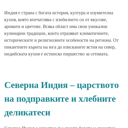
Индия е страна с богата история, култура и изумителна
кухня, която впечатлява с изобилието си от вкусове,
аромати и цветове. Всяка област има свои уникални
кулинарни традиции, които отразяват климатичните,
историческите и религиозните особености на региона. От
пикантните кърита на юга до изисканите ястия на север,
индийската кухня е истинско пиршество за сетивата.
Северна Индия – царството
на подправките и хлебните
деликатеси