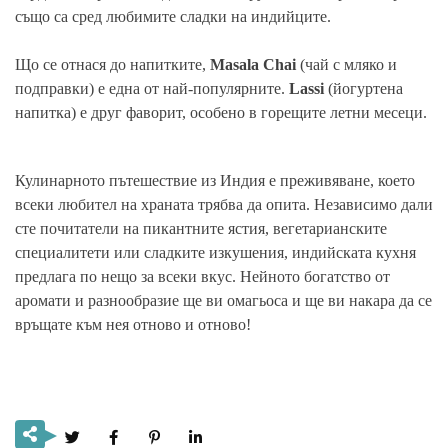
също са сред любимите сладки на индийците.
Що се отнася до напитките,
Masala Chai
(чай с мляко и
подправки) е една от най-популярните.
Lassi
(йогуртена
напитка) е друг фаворит, особено в горещите летни месеци.
Кулинарното пътешествие из Индия е преживяване, което
всеки любител на храната трябва да опита. Независимо дали
сте почитатели на пикантните ястия, вегетарианските
специалитети или сладките изкушения, индийската кухня
предлага по нещо за всеки вкус. Нейното богатство от
аромати и разнообразие ще ви омагьоса и ще ви накара да се
връщате към нея отново и отново!