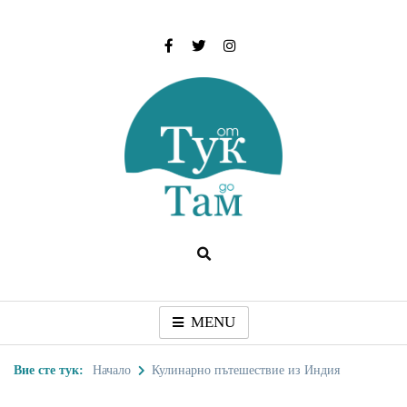
Skip
to
content
От тук до Там
Туристически дестинации, забележителности и
идеи за пътуване
MENU
Вие сте тук:
Начало
Кулинарно пътешествие из Индия