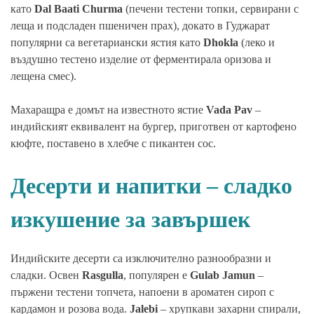
като
Dal Baati Churma
(печени тестени топки, сервирани с
леща и подсладен пшеничен прах), докато в Гуджарат
популярни са вегетариански ястия като
Dhokla
(леко и
въздушно тестено изделие от ферментирала оризова и
лещена смес).
Махаращра е домът на известното ястие
Vada Pav
–
индийският еквивалент на бургер, приготвен от картофено
кюфте, поставено в хлебче с пикантен сос.
Десерти и напитки – сладко
изкушение за завършек
Индийските десерти са изключително разнообразни и
сладки. Освен
Rasgulla
, популярен е
Gulab Jamun
–
пържени тестени топчета, напоени в ароматен сироп с
кардамон и розова вода.
Jalebi
– хрупкави захарни спирали,