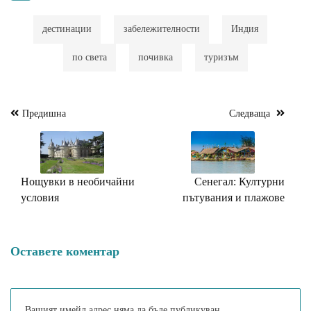
дестинации
забележителности
Индия
по света
почивка
туризъм
Предишна
Следваща
Навигация
Нощувки в необичайни
Сенегал: Културни
условия
пътувания и плажове
Оставете коментар
Вашият имейл адрес няма да бъде публикуван.