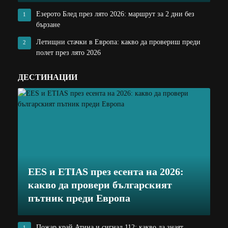
Езерото Блед през лято 2026: маршрут за 2 дни без
1
бързане
Летищни стачки в Европа: какво да провериш преди
2
полет през лято 2026
ДЕСТИНАЦИИ
EES и ETIAS през есента на 2026:
какво да провери българският
пътник преди Европа
Пожар край Атина и сигнал 112: какво да знаят
1