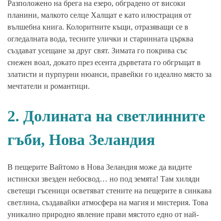
Разположено на брега на езеро, обградено от високи
планини, малкото селце Халщат е като илюстрация от
вълшебна книга. Колоритните къщи, отразяващи се в
огледалната вода, тесните улички и старинната църква
създават усещане за друг свят. Зимата го покрива със
снежен воал, докато през есента дърветата го обгръщат в
златисти и пурпурни нюанси, правейки го идеално място за
мечтатели и романтици.
2. Долината на светлинните
гъби, Нова Зеландия
В пещерите Вайтомо в Нова Зеландия може да видите
истински звезден небосвод… но под земята! Там хиляди
светещи гъсеници осветяват стените на пещерите в синкава
светлина, създавайки атмосфера на магия и мистерия. Това
уникално природно явление прави мястото едно от най-