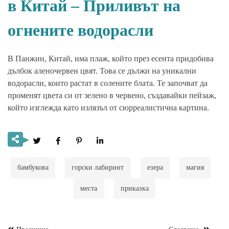
в Китай – Приливът на
огнените водорасли
В Панжин, Китай, има плаж, който през есента придобива
дълбок аленочервен цвят. Това се дължи на уникални
водорасли, които растат в солените блата. Те започват да
променят цвета си от зелено в червено, създавайки пейзаж,
който изглежда като излязъл от сюрреалистична картина.
бамбукова
горски лабиринт
езера
магия
места
приказка