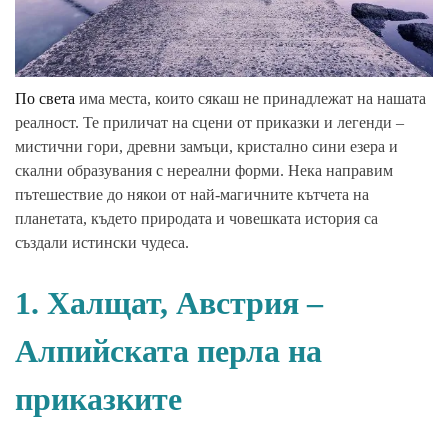
По света
има места, които сякаш не принадлежат на нашата
реалност. Те приличат на сцени от приказки и легенди –
мистични гори, древни замъци, кристално сини езера и
скални образувания с нереални форми. Нека направим
пътешествие до някои от най-магичните кътчета на
планетата, където природата и човешката история са
създали истински чудеса.
1. Халщат, Австрия –
Алпийската перла на
приказките