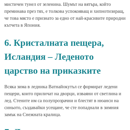
мистичен тунел от зеленина. Шумът на вятъра, който
преминава през тях, е толкова успокояващ и хипнотизиращ,
че това място е признато за едно от най-красивите природни
кътчета в Япония.
6. Кристалната пещера,
Исландия – Леденото
царство на приказките
Всяка зима в ледника Ватнайокутъл се формират ледени
пещери, които приличат на дворци, изваяни от светлина и
лед. Стените им са полупрозрачни и блестят в нюанси на
синьото, създавайки усещане, че сте попаднали в зимния
замък на Снежната кралица.