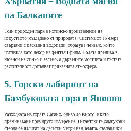
Хърватия – Водната магия
на Балканите
Този природен парк е истинско произведение на
изкуството, създадено от природата. Система от 16 езера,
свързани с каскадни водопади, образува пейзаж, който
изглежда като декор на фентъзи филм. Водата прелива в
нюанси на синьо и зелено, а дървените мостчета и гъстата
растителност допълват приказната атмосфера.
5. Горски лабиринт на
Бамбуковата гора в Япония
Разходката из гората Сагано, близо до Киото, е като
преминаване през друго измерение. Гигантските бамбукови
стебла се издигат на десетки метри над земята, създавайки