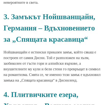
невероятните в света.
3. Замъкът Нойшванщайн,
Германия – Вдъхновението
за „Спящата красавица“
Нойшванщайн е истински приказен замък, който сякаш е
построен от самия Дисни. Той е разположен на хълм,
заобиколен от гъсти гори и алпийски върхове, а
внушителните му кули и бели стени го превръщат в символ
на романтизма. Смята се, че именно този замък е вдъхновил
замъка на „Спящата красавица“ в Дисниленд.
4. Плитвичките езера,