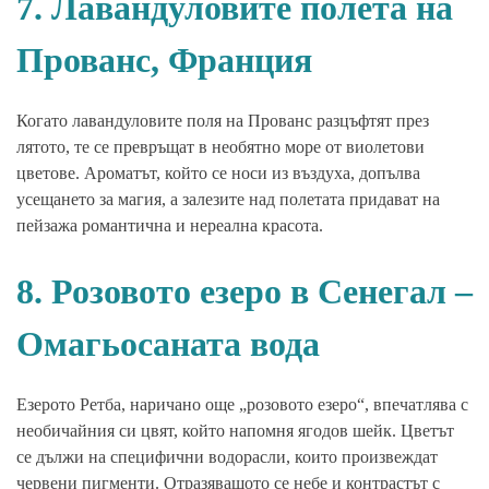
7. Лавандуловите полета на
Прованс, Франция
Когато лавандуловите поля на Прованс разцъфтят през
лятото, те се превръщат в необятно море от виолетови
цветове. Ароматът, който се носи из въздуха, допълва
усещането за магия, а залезите над полетата придават на
пейзажа романтична и нереална красота.
8. Розовото езеро в Сенегал –
Омагьосаната вода
Езерото Ретба, наричано още „розовото езеро“, впечатлява с
необичайния си цвят, който напомня ягодов шейк. Цветът
се дължи на специфични водорасли, които произвеждат
червени пигменти. Отразяващото се небе и контрастът с