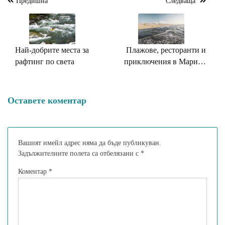
Предишна
Следваща
Навигация
Най-добрите места за
Плажове, ресторанти и
рафтинг по света
приключения в Марина
ди Прая: Един райски
ъгъл на италианския бряг
Оставете коментар
Вашият имейл адрес няма да бъде публикуван.
Задължителните полета са отбелязани с
*
Коментар
*