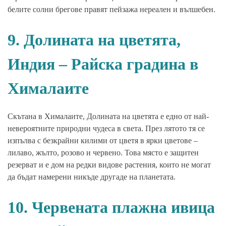
белите солни брегове правят пейзажа нереален и вълшебен.
9. Долината на цветята,
Индия – Райска градина в
Хималаите
Скътана в Хималаите, Долината на цветята е едно от най-
невероятните природни чудеса в света. През лятото тя се
изпълва с безкрайни килими от цветя в ярки цветове –
лилаво, жълто, розово и червено. Това място е защитен
резерват и е дом на редки видове растения, които не могат
да бъдат намерени никъде другаде на планетата.
10. Червената плажна ивица