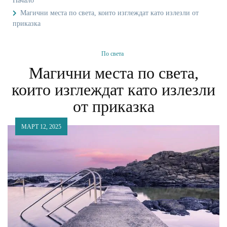
Начало
Магични места по света, които изглеждат като излезли от
приказка
По света
Магични места по света,
които изглеждат като излезли
от приказка
МАРТ 12, 2025