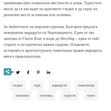
преминава през планински местности и хижи. Туристите
могат да се насладят на красивите гледки и да спрат на
различни места за пикник или почивка.
За любителите на морския туризъм, България предлага
невероятни маршрути по Черноморието. Един от тях
започва от Свети Влас и води до Несебър – един от най-
старите и исторически важни градове. Плажовете,
историята и архитектурните паметници правят маршрута
много привлекателен.
гледки
гори
маршрути
паметници
планини
почивка
туристи
хижи