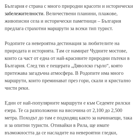
България е страна с много природни красоти и исторически
забележителности
. Величествени планини, плажове,
живописни села и исторически паметници – България
предлага страхотни маршрути за всеки тип турист.
Родопите са невероятна дестинация за любителите на
природата и историята. Там се намират Чудните мостове,
които са част от една от най-красивите природни пътеки в
България. След тях е пещерата „Дяволско гърло“, която
притежава загадъчна атмосфера. В Родопите има много
маршрути, които преминават през гори, скали и кристално
чисти реки.
Един от най-популярните маршрути е към Седемте рилски
езера. Те са разположени на височина от 2,100 до 2,500
метра. Походът до там е подходящ както за начинаещи, така
и за опитни туристи. Отивайки в Рила, ще имате
възможността да се насладите на невероятни гледки,