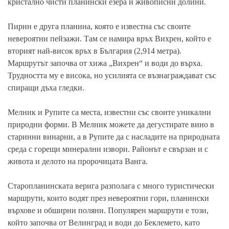
кристално чисти планински езера и живописни долини.
Пирин е друга планина, която е известна със своите
невероятни пейзажи. Там се намира връх Вихрен, който е
вторият най-висок връх в България (2,914 метра).
Маршрутът започва от хижа „Вихрен“ и води до върха.
Трудността му е висока, но усилията се възнаграждават със
спиращи дъха гледки.
Мелник и Рупите са места, известни със своите уникални
природни форми. В Мелник можете да дегустирате вино в
старинни винарни, а в Рупите да с насладите на природната
среда с горещи минерални извори. Районът е свързан и с
живота и делото на пророчицата Ванга.
Старопланинската верига разполага с много туристически
маршрути, които водят през невероятни гори, планински
върхове и обширни поляни. Популярен маршрути е този,
който започва от Велинград и води до Беклемето, като