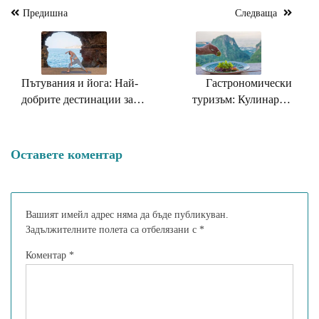
Предишна
Следваща
Навигация
Пътувания и йога: Най-
Гастрономически
добрите дестинации за
туризъм: Кулинарни
йога ретрит
екскурзии из Европа
Оставете коментар
Вашият имейл адрес няма да бъде публикуван.
Задължителните полета са отбелязани с
*
Коментар
*