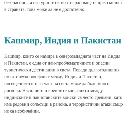
безопасността на туристите, но с нарастващата престъпност
в страната, това може да не е достатъчно.
Кашмир, Индия и Пакистан
Кашмир, който се намира в северозападната част на Индия
и Пакистан, е една от най-проблематичните и опасни
туристически дестинации в света. Поради дългогодишния
политически конфликт между Индия и Пакистан,
посещението в тази част на света може да бъде много
рисково. Насилието и военните конфликти между
индийските и пакистанските войски са често срещани, като
има редовни сблъсъци в района, а терористични атаки също
не са необичайни.