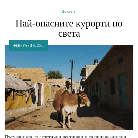
По света
Най-опасните курорти по
света
ФЕВРУАРИ 6, 2025
Пътуванията до екзотични дестинации са привлекателни,