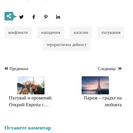
конфликти
нападения
насилие
пътувания
терористична дейност
Предишна
Следваща
Навигация
Пътувай и променяй:
Париж – градът на
Открий Европа с
любовта
Erasmus+ проектите
Оставете коментар