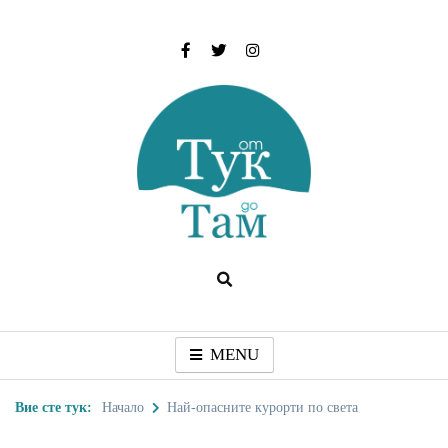
Skip
to
content
От тук до Там
Туристически дестинации, забележителности и
идеи за пътуване
MENU
Вие сте тук:
Начало
Най-опасните курорти по света