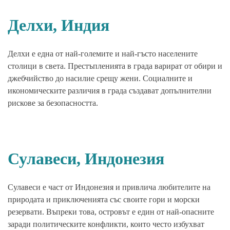
Делхи, Индия
Делхи е една от най-големите и най-гъсто населените
столици в света. Престъпленията в града варират от обири и
джебчийство до насилие срещу жени. Социалните и
икономическите различия в града създават допълнителни
рискове за безопасността.
Сулавеси, Индонезия
Сулавеси е част от Индонезия и привлича любителите на
природата и приключенията със своите гори и морски
резервати. Въпреки това, островът е един от най-опасните
заради политическите конфликти, които често избухват