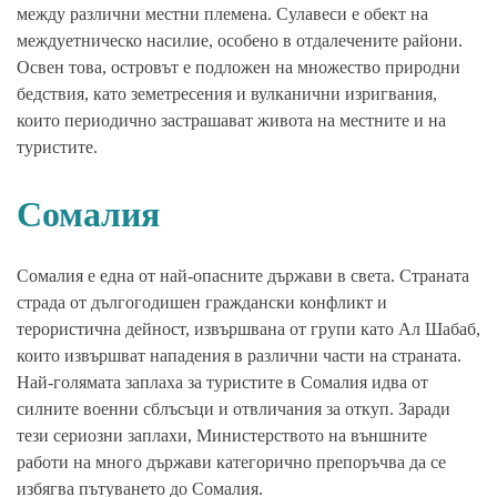
между различни местни племена. Сулавеси е обект на
междуетническо насилие, особено в отдалечените райони.
Освен това, островът е подложен на множество природни
бедствия, като земетресения и вулканични изригвания,
които периодично застрашават живота на местните и на
туристите.
Сомалия
Сомалия е една от най-опасните държави в света. Страната
страда от дългогодишен граждански конфликт и
терористична дейност, извършвана от групи като Ал Шабаб,
които извършват нападения в различни части на страната.
Най-голямата заплаха за туристите в Сомалия идва от
силните военни сблъсъци и отвличания за откуп. Заради
тези сериозни заплахи, Министерството на външните
работи на много държави категорично препоръчва да се
избягва пътуването до Сомалия.