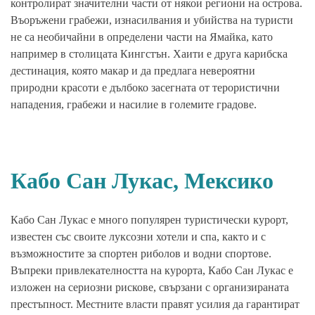
контролират значителни части от някои региони на острова.
Въоръжени грабежи, изнасилвания и убийства на туристи
не са необичайни в определени части на Ямайка, като
например в столицата Кингстън. Хаити е друга карибска
дестинация, която макар и да предлага невероятни
природни красоти е дълбоко засегната от терористични
нападения, грабежи и насилие в големите градове.
Кабо Сан Лукас, Мексико
Кабо Сан Лукас е много популярен туристически курорт,
известен със своите луксозни хотели и спа, както и с
възможностите за спортен риболов и водни спортове.
Въпреки привлекателността на курорта, Кабо Сан Лукас е
изложен на сериозни рискове, свързани с организираната
престъпност. Местните власти правят усилия да гарантират