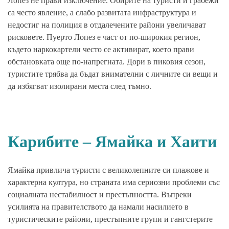
Лопез не прави изключение. Обирите на туристи и грабежи
са често явление, а слабо развитата инфраструктура и
недостиг на полиция в отдалечените райони увеличават
рисковете. Пуерто Лопез е част от по-широкия регион,
където наркокартели често се активират, което прави
обстановката още по-напрегната. Дори в пиковия сезон,
туристите трябва да бъдат внимателни с личните си вещи и
да избягват изолирани места след тъмно.
Карибите – Ямайка и Хаити
Ямайка привлича туристи с великолепните си плажове и
характерна култура, но страната има сериозни проблеми със
социалната нестабилност и престъпността. Въпреки
усилията на правителството да намали насилието в
туристическите райони, престъпните групи и гангстерите