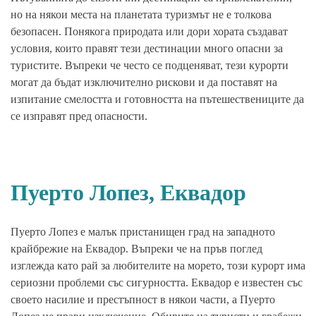
но на някои места на планетата туризмът не е толкова
безопасен. Понякога природата или дори хората създават
условия, които правят тези дестинации много опасни за
туристите. Въпреки че често се подценяват, тези курорти
могат да бъдат изключително рискови и да поставят на
изпитание смелостта и готовността на пътешествениците да
се изправят пред опасности.
Пуерто Лопез, Еквадор
Пуерто Лопез е малък пристанищен град на западното
крайбрежие на Еквадор. Въпреки че на пръв поглед
изглежда като рай за любителите на морето, този курорт има
сериозни проблеми със сигурността. Еквадор е известен със
своето насилие и престъпност в някои части, а Пуерто