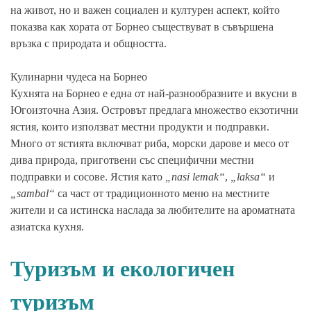
на живот, но и важен социален и културен аспект, който
показва как хората от Борнео съществуват в съвършена
връзка с природата и общността.
Кулинарни чудеса на Борнео
Кухнята на Борнео е една от най-разнообразните и вкусни в
Югоизточна Азия. Островът предлага множество екзотични
ястия, които използват местни продукти и подправки.
Много от ястията включват риба, морски дарове и месо от
дива природа, приготвени със специфични местни
подправки и сосове. Ястия като
„nasi lemak“
,
„laksa“
и
„sambal“
са част от традиционното меню на местните
жители и са истинска наслада за любителите на ароматната
азиатска кухня.
Туризъм и екологичен
туризъм