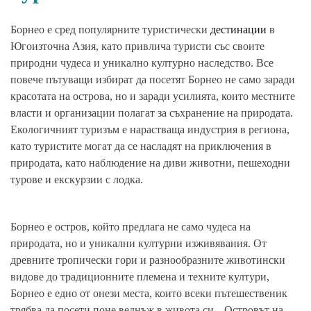
Борнео е сред популярните туристически
дестинации
в
Югоизточна Азия, като привлича туристи със своите
природни чудеса и уникално културно наследство. Все
повече пътуващи избират да посетят Борнео не само заради
красотата на острова, но и заради усилията, които местните
власти и организации полагат за съхранение на природата.
Екологичният туризъм е нарастваща индустрия в региона,
като туристите могат да се насладят на приключения в
природата, като наблюдение на диви животни, пешеходни
турове и екскурзии с лодка.
Борнео е остров, който предлага не само чудеса на
природата, но и уникални културни изживявания. От
древните тропически гори и разнообразните животински
видове до традиционните племена и техните култури,
Борнео е едно от онези места, които всеки пътешественик
трябва да посети поне веднъж в живота си. „Островът на