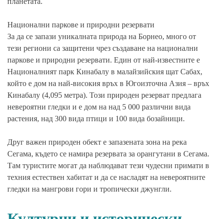
планетата.
Национални паркове и природни резервати
За да се запази уникалната природа на Борнео, много от
тези региони са защитени чрез създаване на национални
паркове и природни резервати. Един от най-известните е
Националният парк Кинабалу в малайзийския щат Сабах,
който е дом на най-високия връх в Югоизточна Азия – връх
Кинабалу (4,095 метра). Този природен резерват предлага
невероятни гледки и е дом на над 5 000 различни вида
растения, над 300 вида птици и 100 вида бозайници.
Друг важен природен обект е запазената зона на река
Сегама, където се намира резервата за орангутани в Сегама.
Там туристите могат да наблюдават тези чудесни примати в
техния естествен хабитат и да се насладят на невероятните
гледки на мангрови гори и тропически джунгли.
Културни и исторически