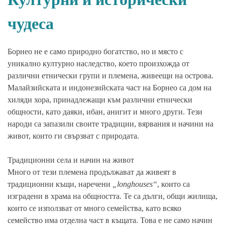
чудеса
Борнео не е само природно богатство, но и място с
уникално културно наследство, което произхожда от
различни етнически групи и племена, живеещи на острова.
Малайзийската и индонезийската част на Борнео са дом на
хиляди хора, принадлежащи към различни етнически
общности, като даяки, ибан, анигит и много други. Тези
народи са запазили своите традиции, вярвания и начини на
живот, които ги свързват с природата.
Традиционни села и начин на живот
Много от тези племена продължават да живеят в
традиционни къщи, наречени
„longhouses“
, които са
изградени в храма на общността. Те са дълги, общи жилища,
които се използват от много семейства, като всяко
семейство има отделна част в къщата. Това е не само начин