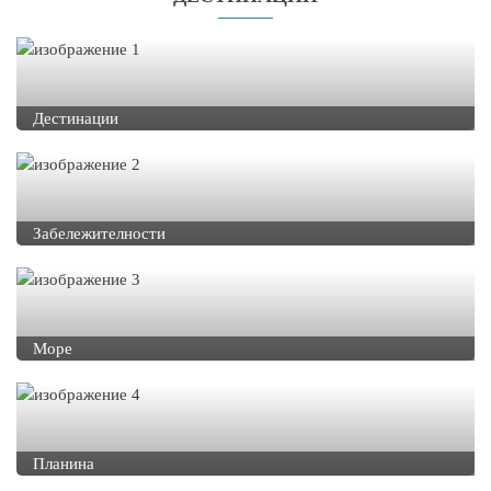
Дестинации
Забележителности
Море
Планина