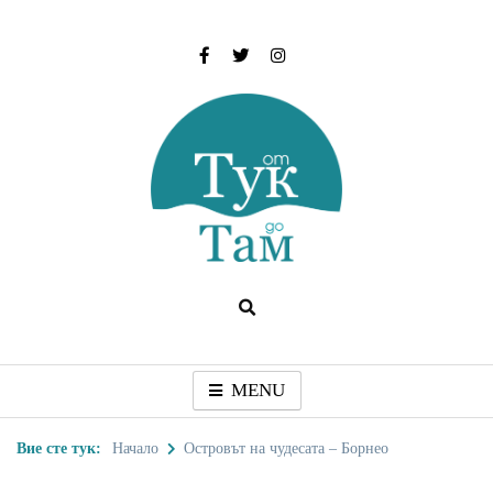
Skip
to
content
От тук до Там
Туристически дестинации, забележителности и
идеи за пътуване
MENU
Вие сте тук:
Начало
Островът на чудесата – Борнео