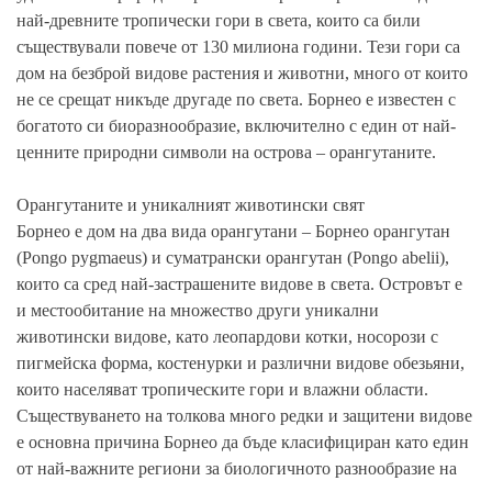
най-древните тропически гори в света, които са били
съществували повече от 130 милиона години. Тези гори са
дом на безброй видове растения и животни, много от които
не се срещат никъде другаде по света. Борнео е известен с
богатото си биоразнообразие, включително с един от най-
ценните природни символи на острова – орангутаните.
Орангутаните и уникалният животински свят
Борнео е дом на два вида орангутани – Борнео орангутан
(Pongo pygmaeus) и суматрански орангутан (Pongo abelii),
които са сред най-застрашените видове в света. Островът е
и местообитание на множество други уникални
животински видове, като леопардови котки, носорози с
пигмейска форма, костенурки и различни видове обезьяни,
които населяват тропическите гори и влажни области.
Съществуването на толкова много редки и защитени видове
е основна причина Борнео да бъде класифициран като един
от най-важните региони за биологичното разнообразие на