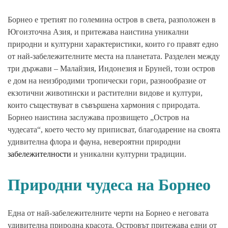
Борнео е третият по големина остров в света, разположен в
Югоизточна Азия, и притежава наистина уникални
природни и културни характеристики, които го правят едно
от най-забележителните места на планетата. Разделен между
три държави – Малайзия, Индонезия и Бруней, този остров
е дом на неизбродими тропически гори, разнообразие от
екзотични животински и растителни видове и култури,
които съществуват в съвършена хармония с природата.
Борнео наистина заслужава прозвището „Остров на
чудесата“, което често му приписват, благодарение на своята
удивителна флора и фауна, невероятни природни
забележителности
и уникални културни традиции.
Природни чудеса на Борнео
Една от най-забележителните черти на Борнео е неговата
удивителна природна красота. Островът притежава едни от