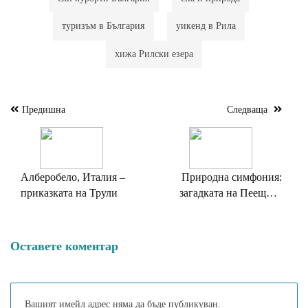
туризъм в България
уикенд в Рила
хижа Рилски езера
Предишна
Следваща
Навигация
Алберобело, Италия –
Природна симфония:
приказката на Трули
загадката на Пеещите
скали
Оставете коментар
Вашият имейл адрес няма да бъде публикуван.