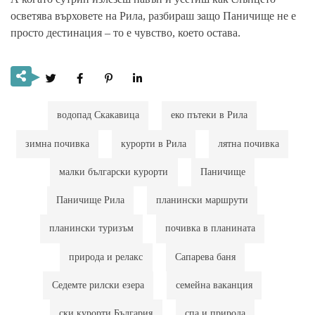
осветява върховете на Рила, разбираш защо Паничище не е
просто дестинация – то е чувство, което остава.
водопад Скакавица
еко пътеки в Рила
зимна почивка
курорти в Рила
лятна почивка
малки български курорти
Паничище
Паничище Рила
планински маршрути
планински туризъм
почивка в планината
природа и релакс
Сапарева баня
Седемте рилски езера
семейна ваканция
ски курорти България
спа и природа