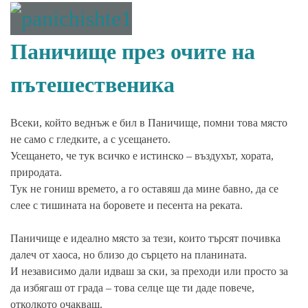
Паничище през очите на
пътешественика
Всеки, който веднъж е бил в Паничище, помни това място
не само с гледките, а с усещането.
Усещането, че тук всичко е истинско – въздухът, хората,
природата.
Тук не гониш времето, а го оставяш да мине бавно, да се
слее с тишината на боровете и песента на реката.
Паничище е идеално място за тези, които търсят почивка
далеч от хаоса, но близо до сърцето на планината.
И независимо дали идваш за ски, за преходи или просто за
да избягаш от града – това селце ще ти даде повече,
отколкото очакваш.