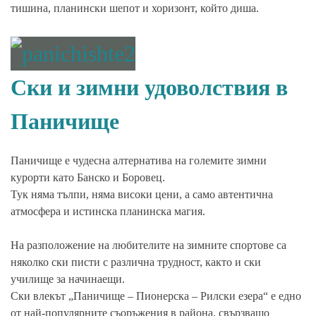
тишина, планински шепот и хоризонт, който диша.
Ски и зимни удоволствия в
Паничище
Паничище е чудесна алтернатива на големите зимни
курорти като Банско и Боровец.
Тук няма тълпи, няма високи цени, а само автентична
атмосфера и истинска планинска магия.
На разположение на любителите на зимните спортове са
няколко ски писти с различна трудност, както и ски
училище за начинаещи.
Ски влекът „Паничище – Пионерска – Рилски езера“ е едно
от най-популярните съоръжения в района, свързващо