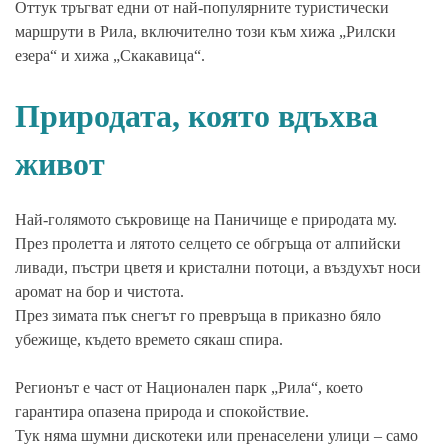
Оттук тръгват едни от най-популярните туристически
маршрути в Рила, включително този към хижа „Рилски
езера“ и хижа „Скакавица“.
Природата, която вдъхва
живот
Най-голямото съкровище на Паничище е природата му.
През пролетта и лятото селцето се обгръща от алпийски
ливади, пъстри цветя и кристални потоци, а въздухът носи
аромат на бор и чистота.
През зимата пък снегът го превръща в приказно бяло
убежище, където времето сякаш спира.
Регионът е част от Национален парк „Рила“, което
гарантира опазена природа и спокойствие.
Тук няма шумни дискотеки или пренаселени улици – само