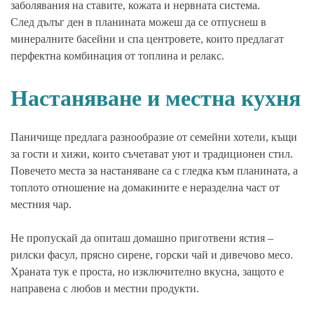
заболявания на ставите, кожата и нервната система.
След дълъг ден в планината можеш да се отпуснеш в
минералните басейни и спа центровете, които предлагат
перфектна комбинация от топлина и релакс.
Настаняване и местна кухня
Паничище предлага разнообразие от семейни хотели, къщи
за гости и хижи, които съчетават уют и традиционен стил.
Повечето места за настаняване са с гледка към планината, а
топлото отношение на домакините е неразделна част от
местния чар.
Не пропускай да опиташ домашно приготвени ястия –
рилски фасул, прясно сирене, горски чай и дивечово месо.
Храната тук е проста, но изключително вкусна, защото е
направена с любов и местни продукти.