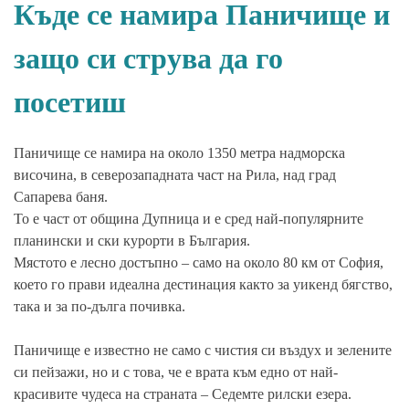
Къде се намира Паничище и
защо си струва да го
посетиш
Паничище се намира на около 1350 метра надморска
височина, в северозападната част на Рила, над град
Сапарева баня.
То е част от община Дупница и е сред най-популярните
планински и ски курорти в България.
Мястото е лесно достъпно – само на около 80 км от София,
което го прави идеална дестинация както за уикенд бягство,
така и за по-дълга почивка.
Паничище е известно не само с чистия си въздух и зелените
си пейзажи, но и с това, че е врата към едно от най-
красивите чудеса на страната – Седемте рилски езера.