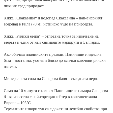
пикник сред природата.
Хижа „Скакавица“ и водопад Скакавица – най-високият
водопад в Рила (70 м), истинско чудо на природата.
Хижа „Рилски езера“ – отправна точка за изкачване на
езерата и един от най-сниманите маршрути в България.
Ако обичаш планинските преходи, Паничище е идеална
база – достъпна, уютна и близо до всички ключови рилски
пътеки.
Минералната сила на Сапарева баня – съседната перла
Само на 10 минути с кола от Паничище се намира Сапарева
баня, известна с най-горещия гейзер в континентална
Европа – 103°C.
Термалните извори тук са с доказани лечебни свойства при