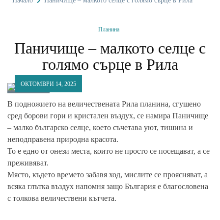
Начало
Паничище – малкото селце с голямо сърце в Рила
Планина
Паничище – малкото селце с
голямо сърце в Рила
ОКТОМВРИ 14, 2025
В подножието на величествената Рила планина, сгушено
сред борови гори и кристален въздух, се намира Паничище
– малко българско селце, което съчетава уют, тишина и
неподправена природна красота.
То е едно от онези места, които не просто се посещават, а се
преживяват.
Място, където времето забавя ход, мислите се проясняват, а
всяка глътка въздух напомня защо България е благословена
с толкова величествени кътчета.