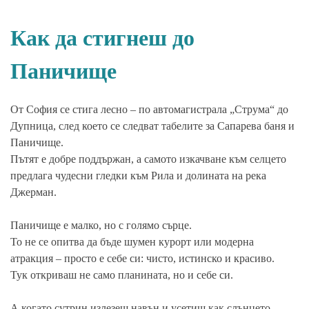
Как да стигнеш до
Паничище
От София се стига лесно – по автомагистрала „Струма“ до
Дупница, след което се следват табелите за Сапарева баня и
Паничище.
Пътят е добре поддържан, а самото изкачване към селцето
предлага чудесни гледки към Рила и долината на река
Джерман.
Паничище е малко, но с голямо сърце.
То не се опитва да бъде шумен курорт или модерна
атракция – просто е себе си: чисто, истинско и красиво.
Тук откриваш не само планината, но и себе си.
А когато сутрин излезеш навън и усетиш как слънцето