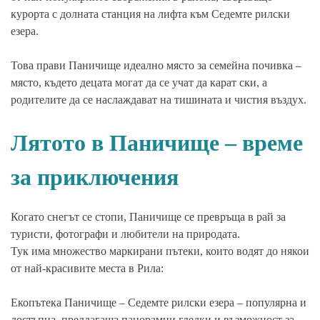
курорта с долната станция на лифта към Седемте рилски
езера.
Това прави Паничище идеално място за семейна почивка –
място, където децата могат да се учат да карат ски, а
родителите да се наслаждават на тишината и чистия въздух.
Лятото в Паничище – време
за приключения
Когато снегът се стопи, Паничище се превръща в рай за
туристи, фотографи и любители на природата.
Тук има множество маркирани пътеки, които водят до някои
от най-красивите места в Рила:
Екопътека Паничище – Седемте рилски езера – популярна и
достъпна, предлагаща панорамни гледки и възможност за