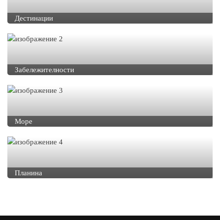
Дестинации
Забележителности
Море
Планина