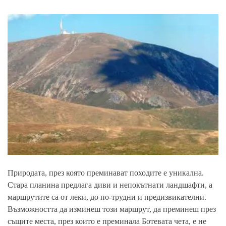
Природата, през която преминават походите е уникална.
Стара планина предлага диви и непокътнати ландшафти, а
маршрутите са от леки, до по-трудни и предизвикателни.
Възможността да изминеш този маршрут, да преминеш през
същите места, през които е преминала Ботевата чета, е не