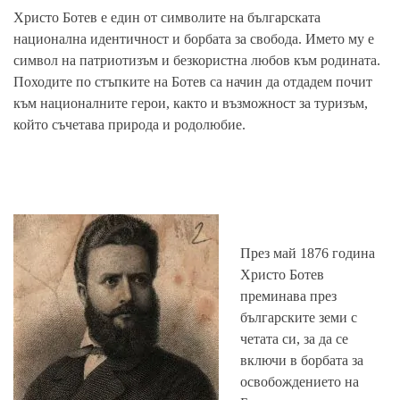
Христо Ботев е един от символите на българската
национална идентичност и борбата за свобода. Името му е
символ на патриотизъм и безкористна любов към родината.
Походите по стъпките на Ботев са начин да отдадем почит
към националните герои, както и възможност за туризъм,
който съчетава природа и родолюбие.
През май 1876 година
Христо Ботев
преминава през
българските земи с
четата си, за да се
включи в борбата за
освобождението на