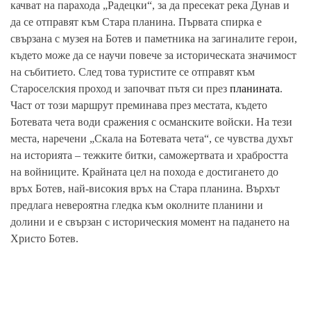
качват на парахода „Радецки“, за да пресекат река Дунав и
да се отправят към Стара планина. Първата спирка е
свързана с музея на Ботев и паметника на загиналите герои,
където може да се научи повече за историческата значимост
на събитието. След това туристите се отправят към
Староселския проход и започват пътя си през
планината
.
Част от този маршрут преминава през местата, където
Ботевата чета води сражения с османските войски. На тези
места, наречени „Скала на Ботевата чета“, се чувства духът
на историята – тежките битки, саможертвата и храбростта
на войниците. Крайната цел на похода е достигането до
връх Ботев, най-високия връх на Стара планина. Върхът
предлага невероятна гледка към околните планини и
долини и е свързан с историческия момент на падането на
Христо Ботев.