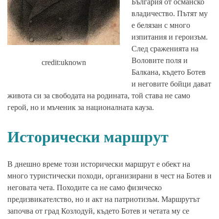
България от османско
владичество. Пътят му
е белязан с много
изпитания и героизъм.
След сраженията на
Воловите поля и
credit:uknown
Балкана, където Ботев
и неговите бойци дават
живота си за свободата на родината, той става не само
герой, но и мъченик за националната кауза.
Исторически маршрут
В днешно време този исторически маршрут е обект на
много туристически походи, организирани в чест на Ботев и
неговата чета. Походите са не само физическо
предизвикателство, но и акт на патриотизъм. Маршрутът
започва от град Козлодуй, където Ботев и четата му се