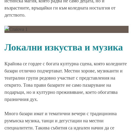
истинска магия, която радва не само децата, но и
възрастните, връщайки ги към коледната носталгия от
детството.
Локални изкуства и музика
Крайова се гордее с богата културна сцена, която коледните
базари отлично подчертават. Местни хорове, музиканти и
театрални групи редовно участват с представления на
открито. Това прави базарите не само пазаруване на
подаръци, но и културно преживяване, което обогатява
празничния дух.
Много базари имат и тематични вечери с традиционна
румънска музика, танци и дегустации на местни
специалитети. Такива събития са идеален начин да се