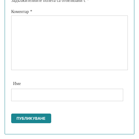
Задължителните полета са отбелязани с
*
Коментар
*
Име