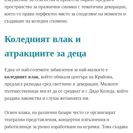
пространство за празнични снимки с тематични декорации,
което го прави перфектно място за споделяне на моменти и
създаване на коледни спомени.
Коледният влак и
атракциите за деца
Една от най-големите забавления за най-малките е
коледният влак
, който обикаля центъра на Крайова,
предлага разходка сред светлини и декорации. Малките
пътешественици могат да се срещнат и с Дядо Коледа, който
раздава лакомства и слуша желанията им.
Освен влака, на различни базари често се организират
театрални представления, концертни изпълнения и
работилници за ръчно изработване на играчки. Това създава