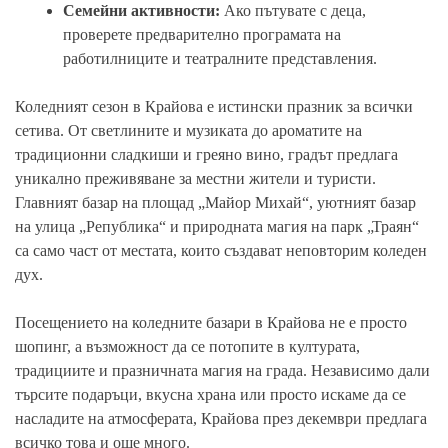
Семейни активности:
Ако пътувате с деца,
проверете предварително програмата на
работилниците и театралните представления.
Коледният сезон в Крайова е истински празник за всички
сетива. От светлините и музиката до ароматите на
традиционни сладкиши и греяно вино, градът предлага
уникално преживяване за местни жители и туристи.
Главният базар на площад „Майор Михай“, уютният базар
на улица „Република“ и природната магия на парк „Траян“
са само част от местата, които създават неповторим коледен
дух.
Посещението на коледните базари в Крайова не е просто
шопинг, а възможност да се потопите в културата,
традициите и празничната магия на града. Независимо дали
търсите подаръци, вкусна храна или просто искаме да се
насладите на атмосферата, Крайова през декември предлага
всичко това и още много.