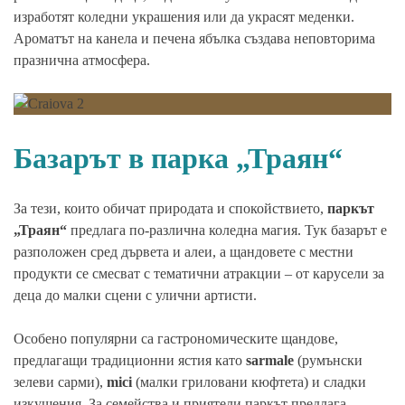
изработят коледни украшения или да украсят меденки.
Ароматът на канела и печена ябълка създава неповторима
празнична атмосфера.
Базарът в парка „Траян“
За тези, които обичат природата и спокойствието,
паркът
„Траян“
предлага по-различна коледна магия. Тук базарът е
разположен сред дървета и алеи, а щандовете с местни
продукти се смесват с тематични атракции – от карусели за
деца до малки сцени с улични артисти.
Особено популярни са гастрономическите щандове,
предлагащи традиционни ястия като
sarmale
(румънски
зелеви сарми),
mici
(малки гриловани кюфтета) и сладки
изкушения. За семейства и приятели паркът предлага