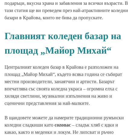
подаръци, вкусна храна и забавления за всички възрасти. В
тази статия ще ви преведем през най-атрактивните коледни
базари в Крайова, които не бива да пропускате.
Главният коледен базар на
площад „Майор Михай“
Централният коледен базар в Крайова е разположен на
площад „Майор Михай“, където всяка година се събират
местни производители, занаятчии и артисти. Базарът
впечатлява със своята коледна украса – огромна елха с
хиляди светлини, музикални изпълнения на живо и
сценични представления за най-малките.
В щандовете можете да намерите традиционни румънски
коледни сладкиши като
cozonac
– сладък хляб с ядки и
какао, както и меденки и локум. Не липсват и ръчно