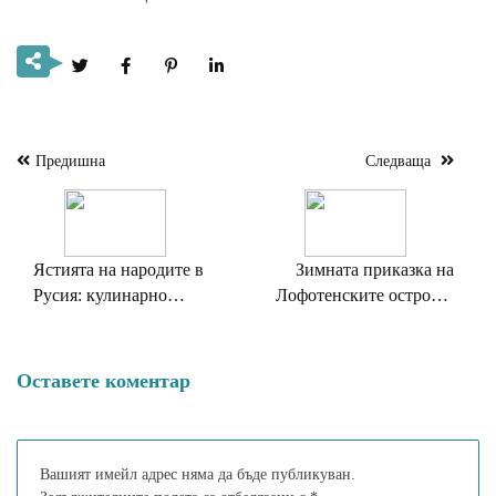
Предишна
Следваща
Навигация
Ястията на народите в
Зимната приказка на
Русия: кулинарно
Лофотенските острови,
разнообразие и традиции
която трябва да видите
Оставете коментар
Вашият имейл адрес няма да бъде публикуван.