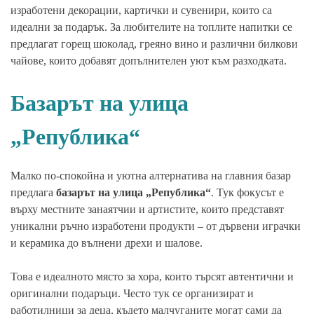
изработени декорации, картички и сувенири, които са
идеални за подарък. За любителите на топлите напитки се
предлагат горещ шоколад, греяно вино и различни билкови
чайове, които добавят допълнителен уют към разходката.
Базарът на улица
„Република“
Малко по-спокойна и уютна алтернатива на главния базар
предлага
базарът на улица „Република“
. Тук фокусът е
върху местните занаятчии и артистите, които представят
уникални ръчно изработени продукти – от дървени играчки
и керамика до вълнени дрехи и шалове.
Това е идеалното място за хора, които търсят автентични и
оригинални подаръци. Често тук се организират и
работилници за деца, където малчуганите могат сами да