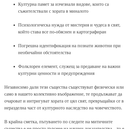
Културна памет
за изчезнали видове, които са
съжителствали с хората в миналото
Психологическа нужда
от мистерия и чудеса в свят,
който става все по-обяснен и картографиран
Погрешна идентификация
на познати животни при
необичайни обстоятелства
Фолклорен елемент
, служещ за предаване на важни
културни ценности и предупреждения
Независимо дали тези същества съществуват физически или
само в нашето колективно въображение, те продължават да
очароват
и
интригуват
хората от цял свят, превръщайки се в
неразделна част от културното наследство на човечеството.
В крайна сметка, пътуването по следите на митичните
същества е не просто търсене на научни доказателства – то е