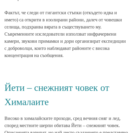
Фактът, че
следи
от гигантски стъпки (откъдето идва и
името) са открити в изолирани райони, далеч от човешки
селища, подхранва вярата в съществуването му.
Съвременните
изследователи
използват
инфрачервени
камери
,
звукови примамки
и дори организират
експедиции
с доброволци, които наблюдават районите с висока
концентрация на съобщения.
Йети – снежният човек от
Хималаите
Високо в
хималайските
проходи, сред вечния сняг и лед,
според местните шерпи обитава
Йети
– снежният човек.
Описанията варират, но най-често създанието е представяно