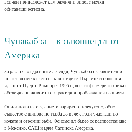
всички принадлежат към различни видове мечки,
обитаващи региона.
Чупакабра – кръвопиецът от
Америка
За разлика от древните легенди,
Чупакабра
е сравнително
ново явление в света на
криптидите
. Първите съобщения
идват от
Пуерто Рико
през 1995 г., когато фермери откриват
обезкървени животни с характерни пробождания по шията.
Описанията на създанието варират от
влечугоподобно
същество с шипове по гърба до куче с голи участъци по
кожата и огромни зъби.
Феноменът
бързо се разпространява
в Мексико, САЩ и цяла Латинска Америка.