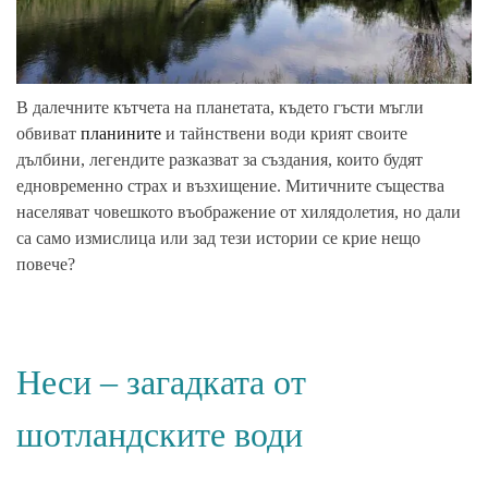
В далечните
кътчета
на планетата, където гъсти мъгли
обвиват
планините
и тайнствени води крият своите
дълбини, легендите разказват за създания, които будят
едновременно страх и възхищение.
Митичните същества
населяват човешкото въображение от хилядолетия, но дали
са само измислица или зад тези истории се крие нещо
повече?
Неси – загадката от
шотландските води