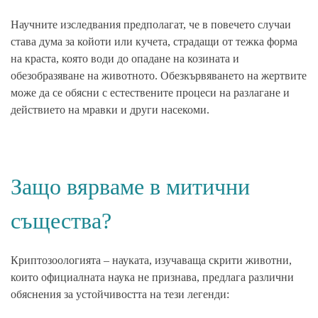
Научните
изследвания
предполагат, че в повечето случаи
става дума за койоти или кучета, страдащи от тежка форма
на
краста
, която води до опадане на козината и
обезобразяване на животното. Обезкървяването на жертвите
може да се обясни с естествените процеси на разлагане и
действието на мравки и други насекоми.
Защо вярваме в митични
същества?
Криптозоологията
– науката, изучаваща скрити животни,
които официалната наука не признава, предлага различни
обяснения за устойчивостта на тези легенди: