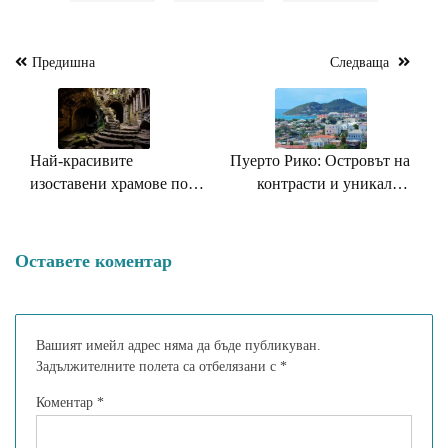
Предишна
Следваща
Навигация
Най-красивите
Пуерто Рико: Островът на
изоставени храмове по
контрасти и уникални
света: пътешествие в
чудеса
тишината
Оставете коментар
Вашият имейл адрес няма да бъде публикуван.
Задължителните полета са отбелязани с
*
Коментар
*