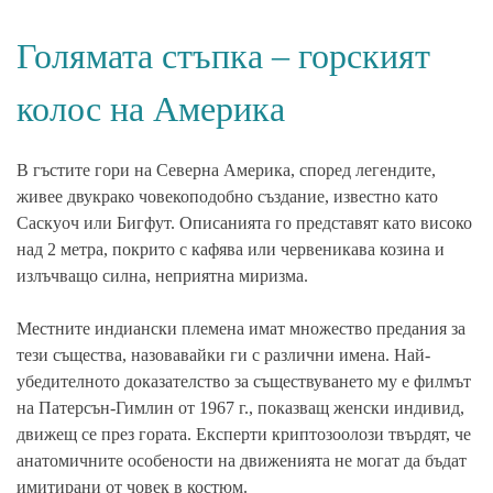
Голямата стъпка – горският
колос на Америка
В гъстите
гори
на Северна Америка, според легендите,
живее двукрако човекоподобно създание, известно като
Саскуоч
или
Бигфут
. Описанията го представят като високо
над 2 метра, покрито с кафява или червеникава козина и
излъчващо силна, неприятна миризма.
Местните
индиански племена
имат множество предания за
тези същества, назовавайки ги с различни имена. Най-
убедителното доказателство за съществуването му е
филмът
на Патерсън-Гимлин
от 1967 г., показващ женски индивид,
движещ се през гората. Експерти
криптозоолози
твърдят, че
анатомичните особености на движенията не могат да бъдат
имитирани от човек в костюм.