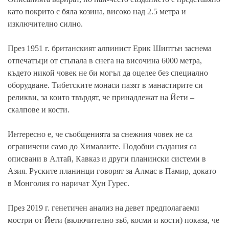
като покрито с бяла козина, високо над 2.5 метра и
изключително силно.
През 1951 г. британският алпинист Ерик Шиптън заснема
отпечатъци
от стъпала в снега на височина 6000 метра,
където никой човек не би могъл да оцелее без специално
оборудване.
Тибетските монаси
пазят в манастирите си
реликви, за които твърдят, че принадлежат на Йети –
скалпове и кости.
Интересно е, че съобщенията за снежния човек не са
ограничени само до Хималаите. Подобни създания са
описвани в
Алтай
,
Кавказ
и други планински системи в
Азия. Руските планинци говорят за
Алмас
в Памир, докато
в Монголия го наричат
Хун Гурес
.
През 2019 г.
генетичен анализ
на девет предполагаеми
мостри от Йети (включително зъб, косми и кости) показа, че