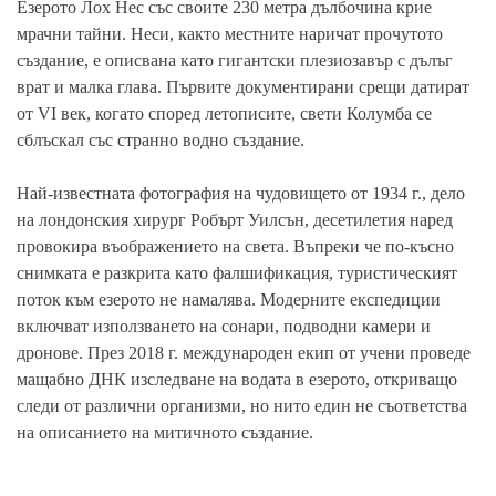
Езерото
Лох Нес
със своите 230 метра дълбочина крие
мрачни тайни.
Неси
, както местните наричат прочутото
създание, е описвана като гигантски плезиозавър с дълъг
врат и малка глава. Първите документирани срещи датират
от VI век, когато според летописите, свети Колумба се
сблъскал със странно водно създание.
Най-известната
фотография
на чудовището от 1934 г., дело
на лондонския хирург Робърт Уилсън, десетилетия наред
провокира въображението на света. Въпреки че по-късно
снимката е разкрита като фалшификация,
туристическият
поток
към езерото не намалява. Модерните
експедиции
включват използването на сонари, подводни камери и
дронове. През 2018 г. международен екип от учени проведе
мащабно
ДНК изследване
на водата в езерото, откриващо
следи от различни организми, но нито един не съответства
на описанието на митичното създание.