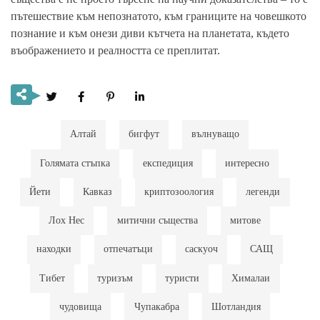
пътешествие
към непознатото, към границите на човешкото
познание и към онези диви кътчета на планетата, където
въображението и реалността се преплитат.
Алтай
бигфут
вълнуващо
Голямата стъпка
експедиция
интересно
Йети
Кавказ
криптозоология
легенди
Лох Нес
митични същества
митове
находки
отпечатъци
саскуоч
САЩ
Тибет
туризъм
туристи
Хималаи
чудовища
Чупакабра
Шотландия