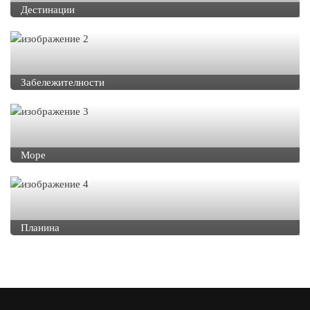
Дестинации
Забележителности
Море
Планина