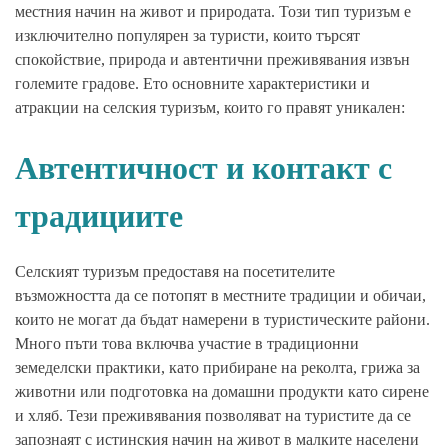
местния начин на живот и природата. Този тип туризъм е
изключително популярен за туристи, които търсят
спокойствие, природа и автентични преживявания извън
големите градове. Ето основните характеристики и
атракции на селския туризъм, които го правят уникален:
Автентичност и контакт с
традициите
Селският туризъм предоставя на посетителите
възможността да се потопят в местните традиции и обичаи,
които не могат да бъдат намерени в туристическите райони.
Много пъти това включва участие в традиционни
земеделски практики, като прибиране на реколта, грижа за
животни или подготовка на домашни продукти като сирене
и хляб. Тези преживявания позволяват на туристите да се
запознаят с истинския начин на живот в малките населени