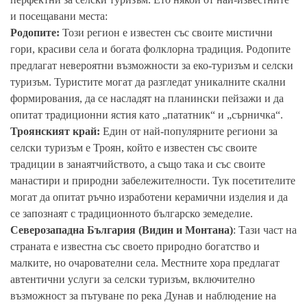
и посещавани места:
Родопите:
Този регион е известен със своите мистични
гори, красиви села и богата фолклорна традиция. Родопите
предлагат невероятни възможности за еко-туризъм и селски
туризъм. Туристите могат да разгледат уникалните скални
формирования, да се насладят на планински пейзажи и да
опитат традиционни ястия като „пататник“ и „сърничка“.
Троянският край:
Един от най-популярните региони за
селски туризъм е Троян, който е известен със своите
традиции в занаятчийството, а също така и със своите
манастири и природни забележителности. Тук посетителите
могат да опитат ръчно изработени керамични изделия и да
се запознаят с традиционното българско земеделие.
Северозападна България (Видин и Монтана)
: Тази част на
страната е известна със своето природно богатство и
малките, но очарователни села. Местните хора предлагат
автентични услуги за селски туризъм, включително
възможност за пътуване по река Дунав и наблюдение на