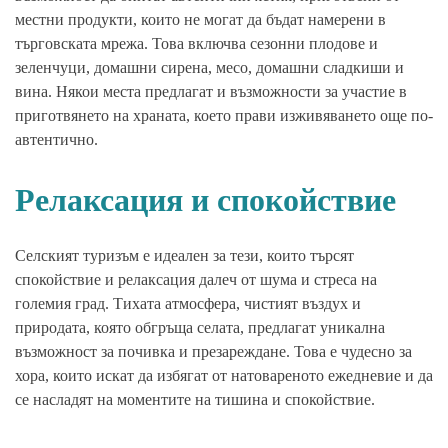
местни продукти, които не могат да бъдат намерени в
търговската мрежа. Това включва сезонни плодове и
зеленчуци, домашни сирена, месо, домашни сладкиши и
вина. Някои места предлагат и възможности за участие в
приготвянето на храната, което прави изживяването още по-
автентично.
Релаксация и спокойствие
Селският туризъм е идеален за тези, които търсят
спокойствие и релаксация далеч от шума и стреса на
големия град. Тихата атмосфера, чистият въздух и
природата, която обгръща селата, предлагат уникална
възможност за почивка и презареждане. Това е чудесно за
хора, които искат да избягат от натовареното ежедневие и да
се насладят на моментите на тишина и спокойствие.