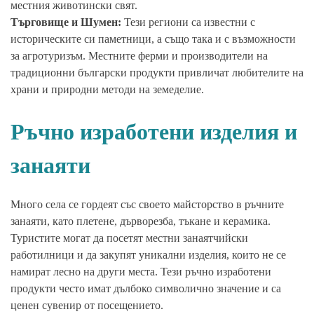
местния животински свят.
Търговище и Шумен:
Тези региони са известни с
историческите си паметници, а също така и с възможности
за агротуризъм. Местните ферми и производители на
традиционни български продукти привличат любителите на
храни и природни методи на земеделие.
Ръчно изработени изделия и
занаяти
Много села се гордеят със своето майсторство в ръчните
занаяти, като плетене, дърворезба, тъкане и керамика.
Туристите могат да посетят местни занаятчийски
работилници и да закупят уникални изделия, които не се
намират лесно на други места. Тези ръчно изработени
продукти често имат дълбоко символично значение и са
ценен сувенир от посещението.