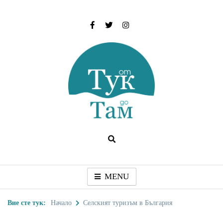
Skip
to
content
От тук до Там
Туристически дестинации, забележителности и
идеи за пътуване
MENU
Вие сте тук:
Начало
Селският туризъм в България