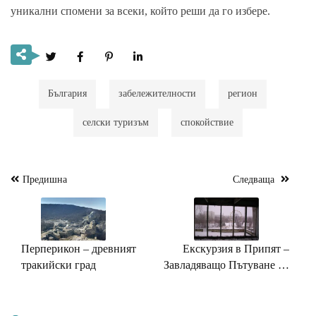
уникални спомени за всеки, който реши да го избере.
България
забележителности
регион
селски туризъм
спокойствие
Предишна
Следваща
Навигация
Перперикон – древният
Екскурзия в Припят –
тракийски град
Завладяващо Пътуване до
Града-призрак