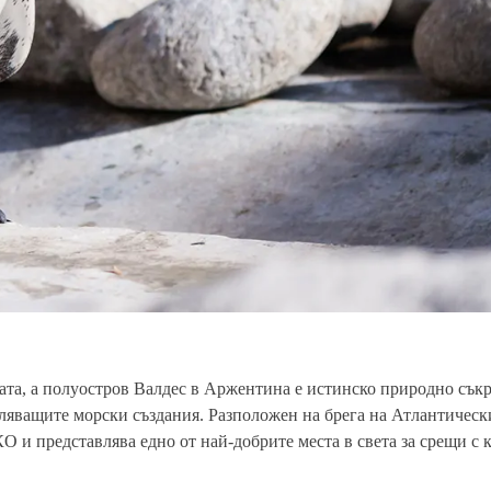
тата, а полуостров Валдес в Аржентина е истинско природно сък
ляващите морски създания. Разположен на брега на Атлантически
 и представлява едно от най-добрите места в света за срещи с к