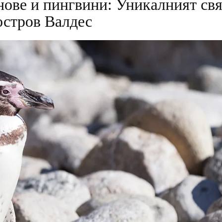
нове и пингвини: Уникалният свя
остров Валдес