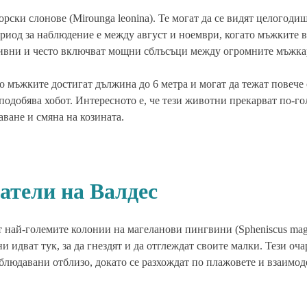
рски слонове (Mirounga leonina). Те могат да се видят целогоди
риод за наблюдение е между август и ноември, когато мъжките в
нзивни и често включват мощни сблъсъци между огромните мъжка
 мъжките достигат дължина до 6 метра и могат да тежат повече о
подобява хобот. Интересното е, че тези животни прекарват по-го
аване и смяна на козината.
атели на Валдес
т най-големите колонии на магеланови пингвини (Spheniscus mage
 идват тук, за да гнездят и да отглеждат своите малки. Тези оч
блюдавани отблизо, докато се разхождат по плажовете и взаимод