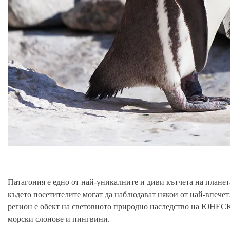
Патагония е едно от най-уникалните и диви кътчета на плане
където посетителите могат да наблюдават някои от най-впечет
регион е обект на световното природно наследство на ЮНЕСКО
морски слонове и пингвини.