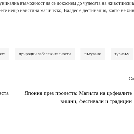
уникална възможност да се докоснем до чудесата на животинския
еете нещо наистина магическо, Валдес е дестинация, която не бив
ета
природни забележителности
пътуване
туризъм
Сл
еста
Япония през пролетта: Магията на цъфналите
вишни, фестивали и традиции