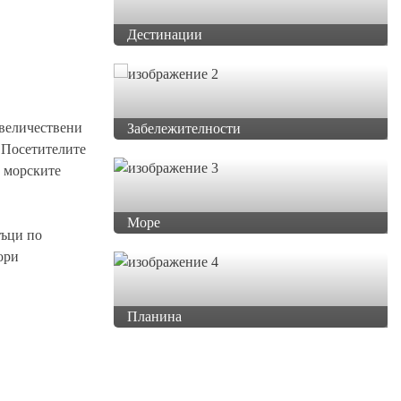
Дестинации
 величествени
Забележителности
. Посетителите
а морските
Море
тъци по
ори
Планина