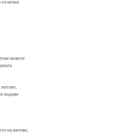
а отлични
Оттам можете
дивата
 китове,
ни видове
то на китове,