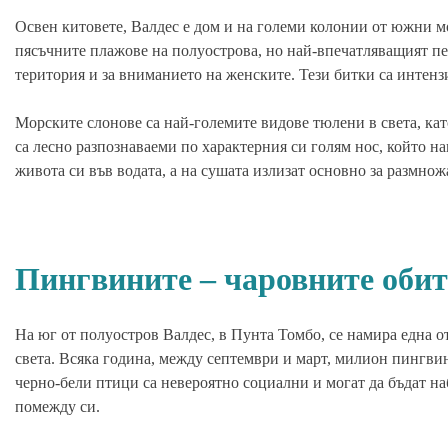
Освен китовете, Валдес е дом и на големи колонии от южни мо
пясъчните плажове на полуострова, но най-впечатляващият пе
територия и за вниманието на женските. Тези битки са инте
Морските слонове са най-големите видове тюлени в света, като
са лесно разпознаваеми по характерния си голям нос, който на
живота си във водата, а на сушата излизат основно за размнож
Пингвините – чаровните обит
На юг от полуостров Валдес, в Пунта Томбо, се намира една о
света. Всяка година, между септември и март, милион пингвини
черно-бели птици са невероятно социални и могат да бъдат на
помежду си.