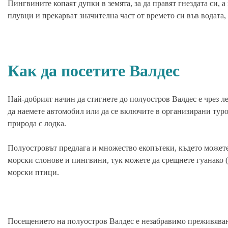
Пингвините копаят дупки в земята, за да правят гнездата си, 
плувци и прекарват значителна част от времето си във водата,
Как да посетите Валдес
Най-добрият начин да стигнете до полуостров Валдес е чрез л
да наемете автомобил или да се включите в организирани туро
природа с лодка.
Полуостровът предлага и множество екопътеки, където можете 
морски слонове и пингвини, тук можете да срещнете гуанако (
морски птици.
Посещението на полуостров Валдес е незабравимо преживяван