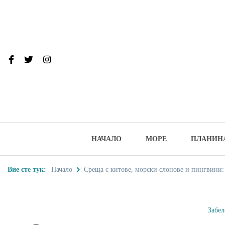
Skip
to
content
От тук до Та
Туристически дестинации, забеле
НАЧАЛО
МОРЕ
ПЛАНИН
Вие сте тук:
Начало
Среща с китове, морски слонове и пингвини:
Забе