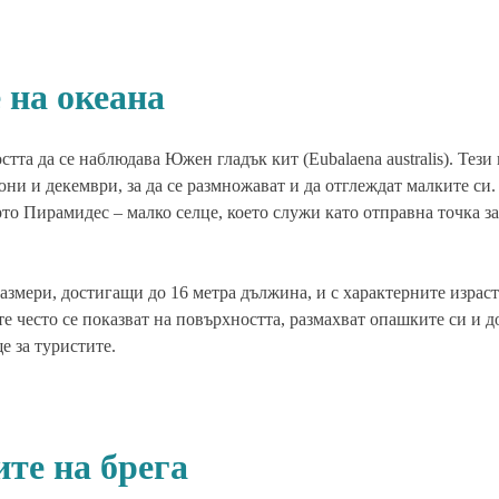
 на океана
та да се наблюдава Южен гладък кит (Eubalaena australis). Тези
ни и декември, за да се размножават и да отглеждат малките си
рто Пирамидес – малко селце, което служи като отправна точка з
азмери, достигащи до 16 метра дължина, и с характерните израс
 те често се показват на повърхността, размахват опашките си и д
е за туристите.
те на брега