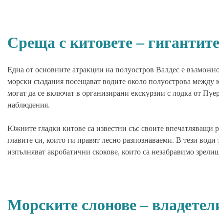
Среща с китовете – гигантите
Една от основните атракции на полуостров Валдес е възможност
морски създания посещават водите около полуострова между ю
могат да се включат в организирани екскурзии с лодка от Пуе
наблюдения.
Южните гладки китове са известни със своите впечатляващи р
главите си, които ги правят лесно разпознаваеми. В тези води
изпълняват акробатични скокове, които са незабравимо зрелищ
Морските слонове – владетели