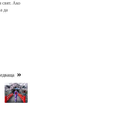
 свят. Ако
а да
едваща