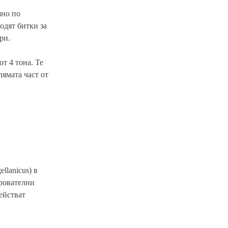
шно по
одят битки за
ри.
т 4 тона. Те
лямата част от
llanicus) в
арователни
ействат