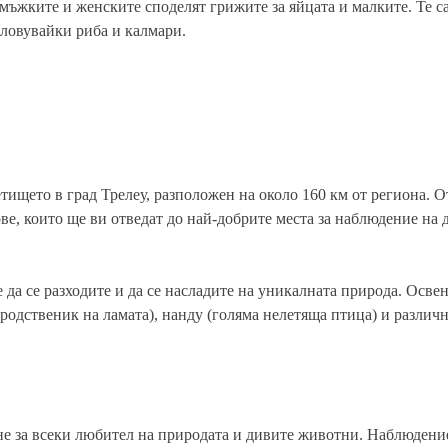
а мъжките и женските споделят грижите за яйцата и малките. Те с
 ловувайки риба и калмари.
етището в град Трелеу, разположен на около 160 км от региона. 
ве, които ще ви отведат до най-добрите места за наблюдение на 
да се разходите и да се насладите на уникалната природа. Освен
родственик на ламата), нанду (голяма нелетяща птица) и различ
е за всеки любител на природата и дивите животни. Наблюдение