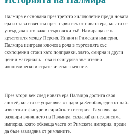
Палмира е основана през третото хилядолетие преди новата
ера и става известна през първи век от новата ера, когато се
утвърдява като важен търговски хъб. Намираща се на
кръстопътя между Персия, Индия и Римската империя,
Палмира изиграва ключова роля в търговията със
скъпоценни стоки като подправки, злато, смирна и други
ценни материали. Това ѝ осигурява значително
икономическо и стратегическо значение.
През втори век след новата ера Палмира достига своя
апогей, когато се управлява от царица Зенобия, една от най-
известните фигури в сирийската история. Тя успява да
разшири влиянието на Палмира, създавайки независима
империя, която обхваща части от Римската империя, преди
да бъде завладяна от римляните.