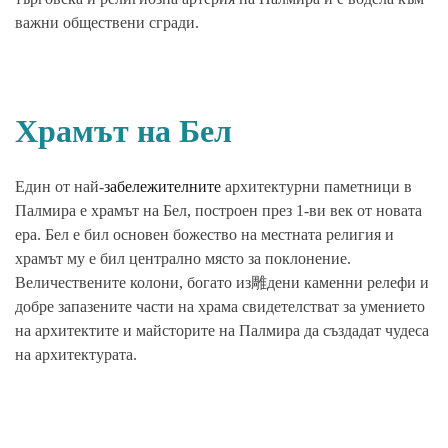
важни обществени сгради.
Храмът на Бел
Един от най-
забележителните
архитектурни паметници в
Палмира е храмът на Бел, построен през 1-ви век от новата
ера. Бел е бил основен божество на местната религия и
храмът му е бил централно място за поклонение.
Величествените колони, богато из雕дени каменни релефи и
добре запазените части на храма свидетелстват за умението
на архитектите и майсторите на Палмира да създадат чудеса
на архитектурата.