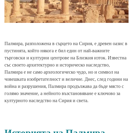
Палмира, разположена в сърцето на Сирия, е древен оазис в
пустинята, който някога е бил един от най-важните
търговски и културни центрове на Близкия изток. Известна
със своето архитектурно и историческо наследство,
Палмира е не само археологическо чудо, но и символ на
човешката изобретателност и величие. Днес, след години на
война и разрушения, Палмира продължава да бъде място с
голямо значение, а нейното възстановяване е ключово за
културното наследство на Сирия и света.
Историята на Палмира