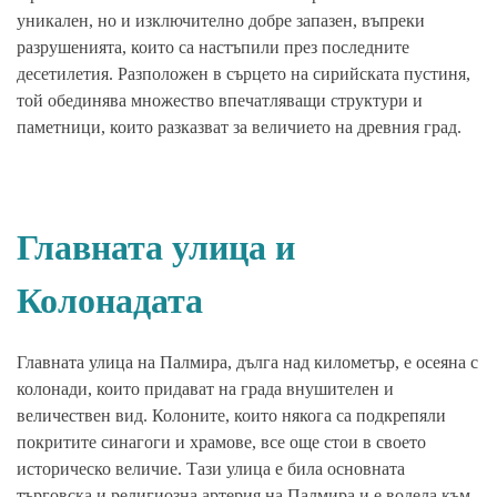
уникален, но и изключително добре запазен, въпреки
разрушенията, които са настъпили през последните
десетилетия. Разположен в сърцето на сирийската пустиня,
той обединява множество впечатляващи структури и
паметници, които разказват за величието на древния град.
Главната улица и
Колонадата
Главната улица на Палмира, дълга над километър, е осеяна с
колонади, които придават на града внушителен и
величествен вид. Колоните, които някога са подкрепяли
покритите синагоги и храмове, все още стои в своето
историческо величие. Тази улица е била основната
търговска и религиозна артерия на Палмира и е водела към