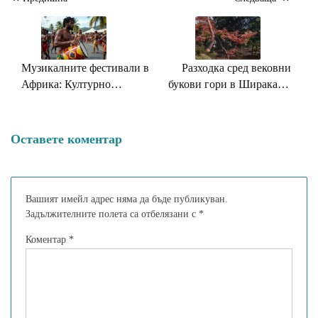
Навигация
Музикалните фестивали в
Разходка сред вековни
Африка: Културно
букови гори в Шираками
богатство и ритмичен
Санчи
празник
Оставете коментар
Вашият имейл адрес няма да бъде публикуван.
Задължителните полета са отбелязани с
*
Коментар
*