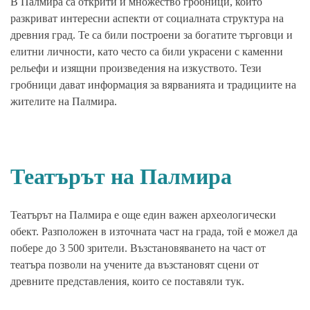
В Палмира са открити и множество гробници, които
разкриват интересни аспекти от социалната структура на
древния град. Те са били построени за богатите търговци и
елитни личности, като често са били украсени с каменни
рельефи и изящни произведения на изкуството. Тези
гробници дават информация за вярванията и традициите на
жителите на Палмира.
Театърът на Палмира
Театърът на Палмира е още един важен археологически
обект. Разположен в източната част на града, той е можел да
побере до 3 500 зрители. Възстановяването на част от
театъра позволи на учените да възстановят сцени от
древните представления, които се поставяли тук.