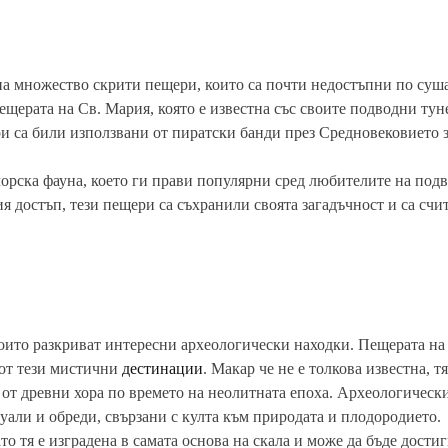
а множество скрити пещери, които са почти недостъпни по суша
ещерата на Св. Мария, която е известна със своите подводни тун
ри са били използвани от пиратски банди през Средновековието 
орска фауна, което ги прави популярни сред любителите на под
 достъп, тези пещери са съхранили своята загадъчност и са счи
които разкриват интересни археологически находки. Пещерата на
 от тези мистични
дестинации
. Макар че не е толкова известна, т
а от древни хора по времето на неолитната епоха. Археологическ
туали и обреди, свързани с култа към природата и плодородието.
о тя е изградена в самата основа на скала и може да бъде дости