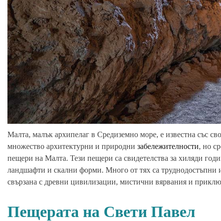
Малта, малък архипелаг в Средиземно море, е известна със св
множество архитектурни и природни
забележителности
, но с
пещери на Малта. Тези пещери са свидетелства за хиляди го
ландшафти и скални форми. Много от тях са труднодостъпни и 
свързана с древни цивилизации, мистични вярвания и приклю
Пещерата на Свети Павел