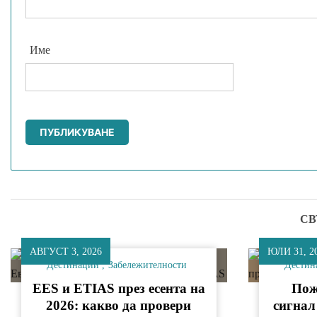
Име
СВ
АВГУСТ 3, 2026
ЮЛИ 31, 2
Дестинации
Забележителности
Дестин
EES и ETIAS през есента на
Пож
2026: какво да провери
сигнал