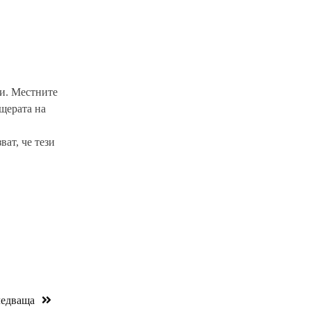
ди. Местните
щерата на
ат, че тези
едваща