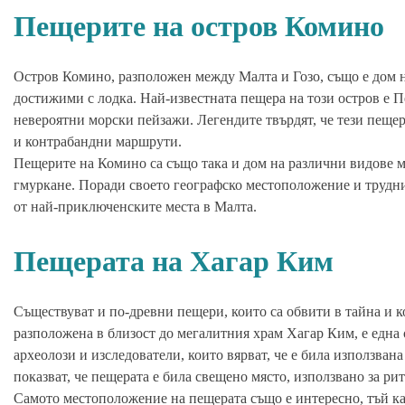
Пещерите на остров Комино
Остров Комино, разположен между Малта и Гозо, също е дом н
достижими с лодка. Най-известната пещера на този остров е П
невероятни морски пейзажи. Легендите твърдят, че тези пеще
и контрабандни маршрути.
Пещерите на Комино са също така и дом на различни видове м
гмуркане. Поради своето географско местоположение и трудния
от най-приключенските места в Малта.
Пещерата на Хагар Ким
Съществуват и по-древни пещери, които са обвити в тайна и 
разположена в близост до мегалитния храм Хагар Ким, е една
археолози и изследователи, които вярват, че е била използван
показват, че пещерата е била свещено място, използвано за ри
Самото местоположение на пещерата също е интересно, тъй кат