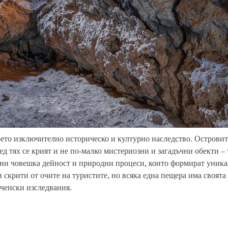
оето изключително историческо и културно наследство. Островит
ред тях се крият и не по-малко мистериозни и загадъчни обекти –
дини човешка дейност и природни процеси, които формират уник
скрити от очите на туристите, но всяка една пещера има своята
ченски изследвания.