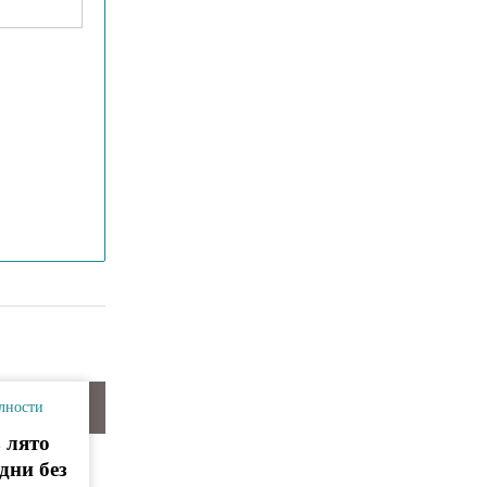
лности
 лято
дни без