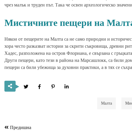
чрез малък и труден път. Така че освен археологическо значе
Мистичните пещери на Малт
Някои от пещерите на Малта са не само природни и историчес
хора често разказват истории за скрити съкровища, древни р
Хадес, разположена на остров Флориана, е свързана с гръцката
Други пещери, като тези в района на Марсашлокк, са били дом
пещери са били убежища за духовни практики, а в тях се съхр
Малта
Ми
Предишна
Навигация