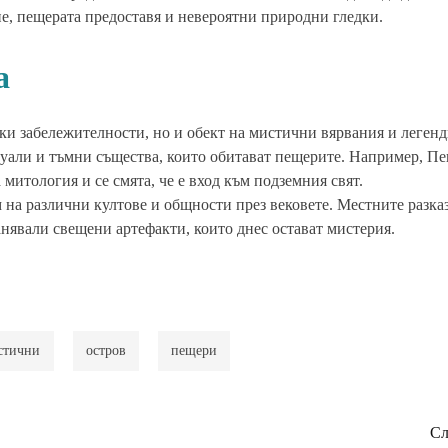
ние, пещерата предоставя и невероятни природни гледки.
а
ки забележителности, но и обект на мистични вярвания и леген
итуали и тъмни същества, които обитават пещерите. Например, Пе
 митология и се смята, че е вход към подземния свят.
 на различни култове и общности през вековете. Местните разказв
анявали свещени артефакти, които днес остават мистерия.
стични
остров
пещери
Сл