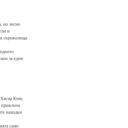
, но лесно
ели и
за скривалища
водното
тани за едни
 Хагар Ким,
я привлича
ите находки
гната само