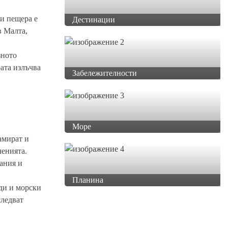
зи пещера е
Дестинации
в Малта,
зното
ата излъчва
Забележителности
Море
амират и
ченията.
вания и
Планина
ди и морски
следват