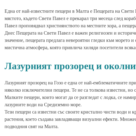
Една от най-известните пещери в Малта е Пещерата на Свети П
мястото, където Свети Павел е прекарал три месеца след корабо
Павел проповядвал християнството на местните хора, а пещер
Днес Пещерата на Свети Павел е важен религиозен и историчес
значение, пещерата предлага невероятни гледки към морето и 
мистична атмосфера, която привлича хиляди посетители всяка
Лазурният прозорец и околн
Лазурният прозорец на Гозо е една от най-емблематичните при
няколко изключителни пещери. Те не са толкова известни, но
Малките пещери, които могат да се разгледат с лодка, се нами
лазурните води на Средиземно море.
Тези пещери са известни със своите кристално чисти води и 
растения, което създава завладяващи визуални ефекти. Множес
подводния свят на Малта.