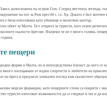
авел, разположена на остров Гозо. Според местната легенда, та
крушение на път за Рим през 60 г. сл. Хр. Докато е бил заточен 
ата е била използвана като убежище и молитвен център.
ки обект за Малта. Тя е открита за туристи, като освен религио
околните скалисти брегове. Въпреки че не е много голяма, пещер
 година.
ите пещери
родни форми в Малта, но в непосредствена близост до него се н
 са много посещавани от водни спортисти и любители на приклю
рат на брега и предлагат уникален поглед към скалистите образу
красиви морски формации, като пещерните стени са покрити с ми
тво туристи използват възможността да се гмуркат в тях и да из