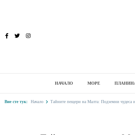
Skip
to
content
От тук до Та
Туристически дестинации, забеле
НАЧАЛО
МОРЕ
ПЛАНИН
Вие сте тук:
Начало
Тайните пещери на Малта: Подземни чудеса и