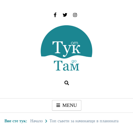
Skip
to
content
От тук до Там
Туристически дестинации, забележителности и
идеи за пътуване
MENU
Вие сте тук:
Начало
Топ съвети за начинаещи в планината