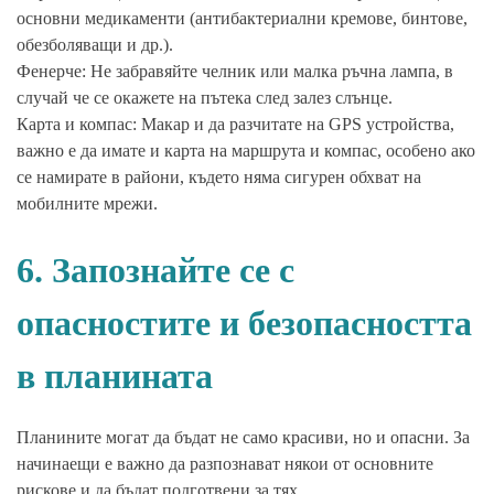
основни медикаменти (антибактериални кремове, бинтове,
обезболяващи и др.).
Фенерче: Не забравяйте челник или малка ръчна лампа, в
случай че се окажете на пътека след залез слънце.
Карта и компас: Макар и да разчитате на GPS устройства,
важно е да имате и карта на маршрута и компас, особено ако
се намирате в райони, където няма сигурен обхват на
мобилните мрежи.
6. Запознайте се с
опасностите и безопасността
в планината
Планините могат да бъдат не само красиви, но и опасни. За
начинаещи е важно да разпознават някои от основните
рискове и да бъдат подготвени за тях.