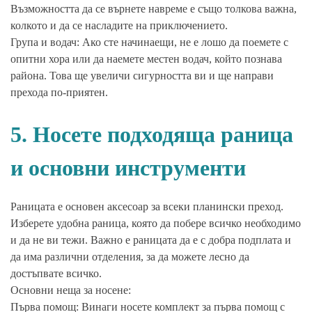
Възможността да се върнете навреме е също толкова важна,
колкото и да се насладите на приключението.
Група и водач: Ако сте начинаещи, не е лошо да поемете с
опитни хора или да наемете местен водач, който познава
района. Това ще увеличи сигурността ви и ще направи
прехода по-приятен.
5. Носете подходяща раница
и основни инструменти
Раницата е основен аксесоар за всеки планински преход.
Изберете удобна раница, която да побере всичко необходимо
и да не ви тежи. Важно е раницата да е с добра подплата и
да има различни отделения, за да можете лесно да
достъпвате всичко.
Основни неща за носене:
Първа помощ: Винаги носете комплект за първа помощ с