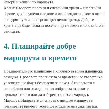
извори и чешми по маршрута.
Храна: Съберете полезни и енергийни храни – енергийни
барове, ядки, сушени плодове и леки сандвичи, които ще ви
осигурят нужната енергия през целия преход. Добре е
храната да бъде лесна за носене и да не заема много място в
раницата.
4. Планирайте добре
маршрута и времето
Предварителното планиране е ключово за всяка
планинска
разходка. Проверете прогнозата за времето и се уверете, че
условията ще бъдат безопасни за поход. Ако времето е
нестабилно или дъждовно, по-добре е да отложите
приключението или да изберете по-лесен маршрут.
Маршрут: Направете си списък с няколко маршрута и
планирайте времето, което ще отделите на всяка пътека.