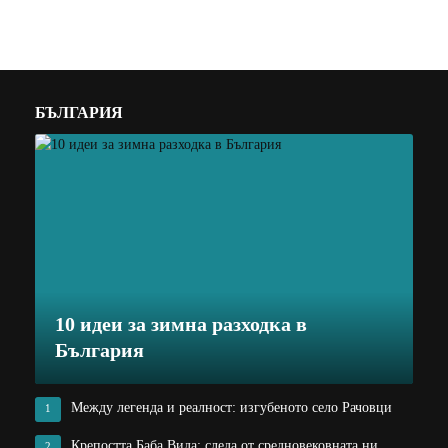
БЪЛГАРИЯ
10 идеи за зимна разходка в
България
Между легенда и реалност: изгубеното село Рачовци
1
Крепостта Баба Вида: следа от средновековната ни
2