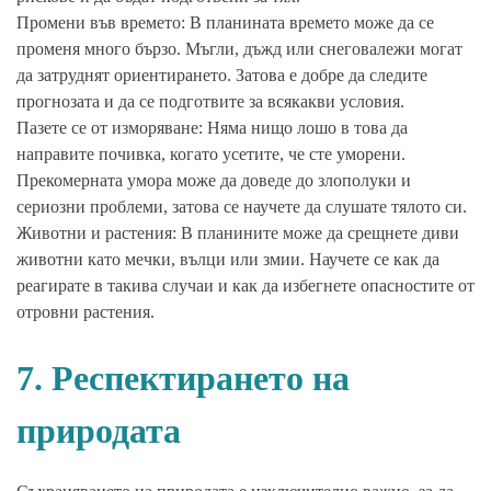
Промени във времето: В планината времето може да се
променя много бързо. Мъгли, дъжд или снеговалежи могат
да затруднят ориентирането. Затова е добре да следите
прогнозата и да се подготвите за всякакви условия.
Пазете се от изморяване: Няма нищо лошо в това да
направите почивка, когато усетите, че сте уморени.
Прекомерната умора може да доведе до злополуки и
сериозни проблеми, затова се научете да слушате тялото си.
Животни и растения: В планините може да срещнете диви
животни като мечки, вълци или змии. Научете се как да
реагирате в такива случаи и как да избегнете опасностите от
отровни растения.
7. Респектирането на
природата