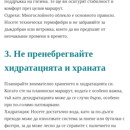
поддръжка на глезена. Те ще ви осигурят стабилност и
комфорт през целия маршрут.
Одрехи: Многослойното облекло е основното правило.
Носете технически термофибри и не забравяйте за
дъждобран или ветровка, които да ви предпазят от
неочаквани промени в времето.
3. Не пренебрегвайте
хидратацията и храната
Планирайте внимателно храненето и хидратацията си.
Когато сте на планински маршрут, водата е особено важна,
тъй като дехидратацията може да се случи бързо, особено
при по-голямо натоварване.
Хидратация: Носете достатъчно вода, като за по-дълги
преходи може да използвате система за пиене или бутилки с
филтри, за да може лесно да се справите с наличието на