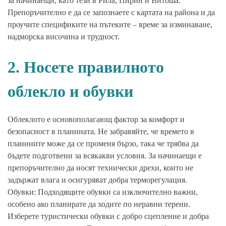
за начинаещи, като тези в Рила, Пирин и Витоша.
Препоръчително е да се запознаете с картата на района и да
проучите спецификите на пътеките – време за изминаване,
надморска височина и трудност.
2. Носете правилното
облекло и обувки
Облеклото е основополагающ фактор за комфорт и
безопасност в планината. Не забравяйте, че времето в
планините може да се променя бързо, така че трябва да
бъдете подготвени за всякакви условия. За начинаещи е
препоръчително да носят технически дрехи, които не
задържат влага и осигуряват добра терморегулация.
Обувки: Подходящите обувки са изключително важни,
особено ако планирате да ходите по неравни терени.
Изберете туристически обувки с добро сцепление и добра