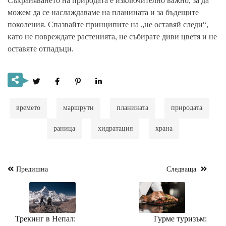
Съхраняването на природата е изключително важно, за да
можем да се наслаждаваме на планината и за бъдещите
поколения. Спазвайте принципите на „не оставяй следи“,
като не повреждате растенията, не събирате диви цветя и не
оставяте отпадъци.
времето
маршрути
планината
природата
раница
хидратация
храна
Предишна
Следваща
Навигация
Трекинг в Непал:
Гурме туризъм: