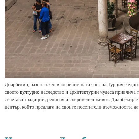
Диарбекир, разположен в югоизточната част на Турция е едно о
своето
културно
наследство и архитектурни чудеса привлича ту
съчетава традиции, религия и съвременен живот. Диарбекир е
център, който предлага на своите посетители възможността да