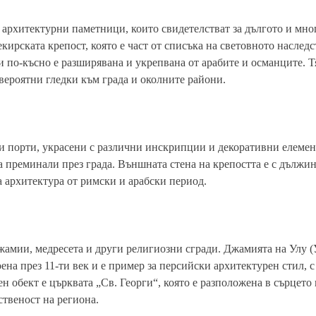
 архитектурни паметници, които свидетелстват за дългото и мн
ирската крепост, която е част от списъка на световното наследс
 по-късно е разширявана и укрепвана от арабите и османците. Т
вероятни гледки към града и околните райони.
 и порти, украсени с различни инскрипции и декоративни елемен
а преминали през града. Външната стена на крепостта е с дължин
а архитектура от римски и арабски период.
жамии, медресета и други религиозни сгради. Джамията на Улу (
ена през 11-ти век и е пример за персийски архитектурен стил, с
 обект е църквата „Св. Георги“, която е разположена в сърцето
ственост на региона.