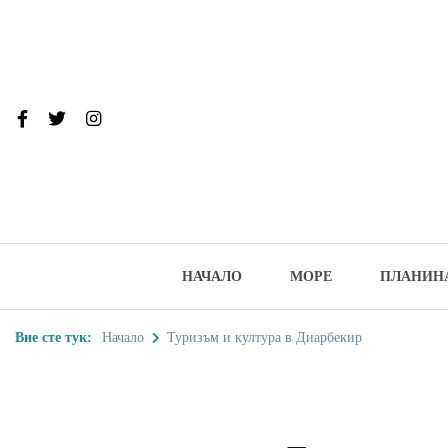
Skip
to
content
От тук до Та
Туристически дестинации, забеле
НАЧАЛО
МОРЕ
ПЛАНИН
Вие сте тук:
Начало
Туризъм и култура в Диарбекир