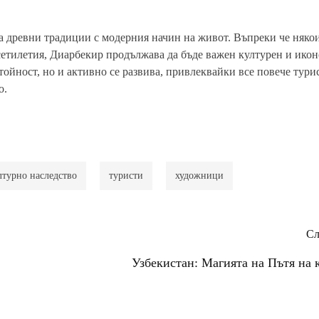
а древни традиции с модерния начин на живот. Въпреки че няко
есетилетия, Диарбекир продължава да бъде важен културен и ико
стойност, но и активно се развива, привлеквайки все повече тури
о.
лтурно наследство
туристи
художници
Сл
Узбекистан: Магията на Пътя на 