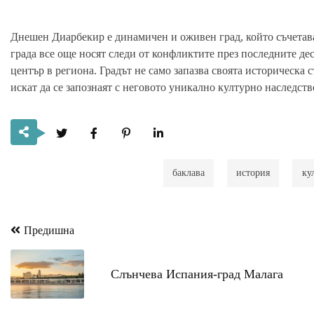
Днешен Диарбекир е динамичен и оживен град, който съчетав
града все още носят следи от конфликтите през последните д
център в региона. Градът не само запазва своята историческа 
искат да се запознаят с неговото уникално културно наследств
баклава
история
ку
Предишна
Навигация
Слънчева Испания-град Малага