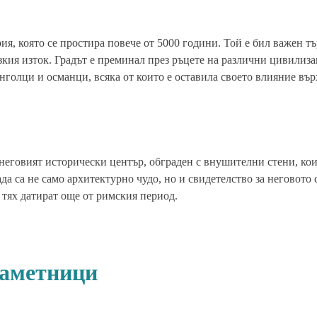
ия, която се простира повече от 5000 години. Той е бил важен т
зкия изток. Градът е преминал през ръцете на различни цивилиз
нголци и османци, всяка от които е оставила своето влияние въ
неговият исторически център, обграден с внушителни стени, кои
ада са не само архитектурно чудо, но и свидетелство за неговото
т тях датират още от римския период.
паметници