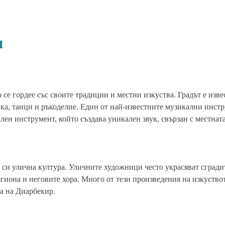
и
 се гордее със своите традиции и местни изкуства. Градът е изве
ика, танци и ръкоделие. Един от най-известните музикални инст
лен инструмент, който създава уникален звук, свързан с местната
 си улична култура. Уличните художници често украсяват сгради
егиона и неговите хора. Много от тези произведения на изкуство
а на Диарбекир.