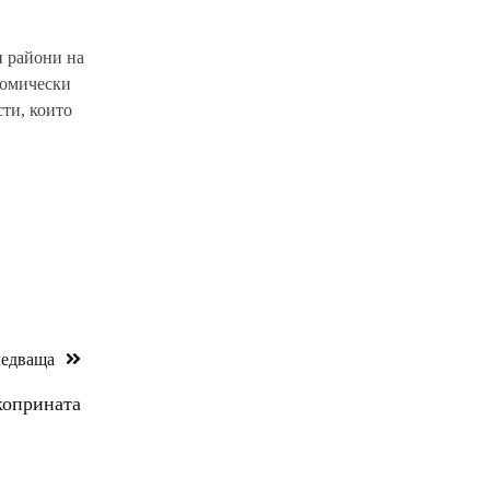
и райони на
номически
сти, които
едваща
коприната