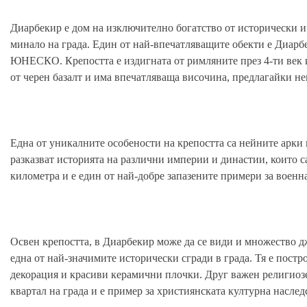
Диарбекир е дом на изключително богатство от исторически и
минало на града. Един от най-впечатляващите обекти е Диарбек
ЮНЕСКО. Крепостта е издигната от римляните през 4-ти век и
от черен базалт и има впечатляваща височина, предлагайки не
Една от уникалните особености на крепостта са нейните арки
разказват историята на различни империи и династии, които с
километра и е един от най-добре запазените примери за военн
Освен крепостта, в Диарбекир може да се види и множество д
една от най-значимите исторически сгради в града. Тя е постро
декорация и красиви керамични плочки. Друг важен религиозен
квартал на града и е пример за християнската културна наслед