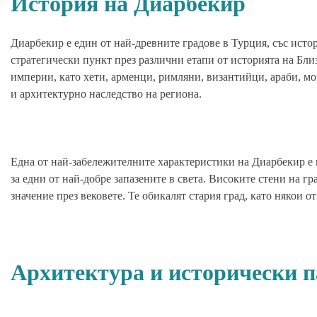
История на Диарбекир
Диарбекир е един от най-древните градове в Турция, със истор
стратегически пункт през различни етапи от историята на Бли
империи, като хети, арменци, римляни, византийци, араби, мо
и архитектурно наследство на региона.
Една от най-забележителните характеристики на Диарбекир е 
за едни от най-добре запазените в света. Високите стени на гр
значение през вековете. Те обикалят стария град, като някои о
Архитектура и исторически 