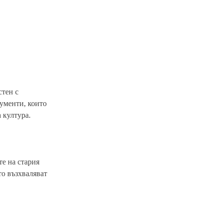
стен с
рументи, които
 култура.
те на стария
то възхваляват