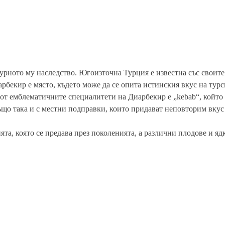
урното му наследство. Югоизточна Турция е известна със своите
арбекир е място, където може да се опита истинския вкус на турс
 от емблематичните специалитети на Диарбекир е „kebab“, който
ъщо така и с местни подправки, които придават неповторим вкус 
ята, която се предава през поколенията, а различни плодове и яд