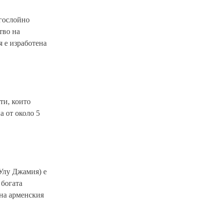
огослойно
тво на
я е изработена
ти, които
а от около 5
Улу Джамия) е
 богата
 на арменския