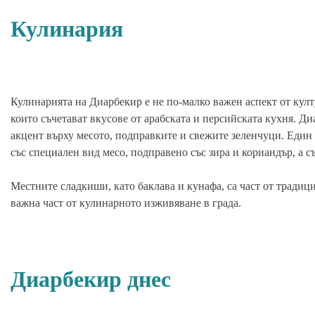
Кулинария
Кулинарията на Диарбекир е не по-малко важен аспект от култ
които съчетават вкусове от арабската и персийската кухня. Ди
акцент върху месото, подправките и свежите зеленчуци. Един
със специален вид месо, подправено със зира и кориандър, а с
Местните сладкиши, като баклава и кунафа, са част от традици
важна част от кулинарното изживяване в града.
Диарбекир днес