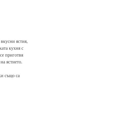
 вкусни ястия,
ката кухня с
 се приготвя
на ястието.
ки също са