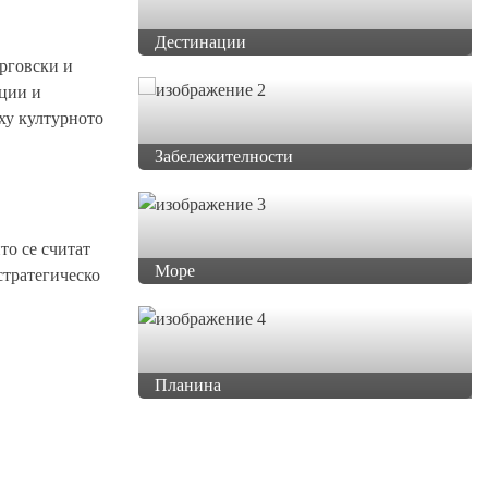
Дестинации
ърговски и
ации и
рху културното
Забележителности
то се считат
Море
 стратегическо
Планина