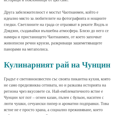
Друга забележителност е мостът Чаотианмен, който е
идеално място за любителите на фотографията и нощните
гледки. Светлините на града се отразяват в реките Яндзъ и
Дзядзин, създавайки вълшебна атмосфера. Близо до него се
намира и пристанището Чаотианмен, от което започват
живописни речни круизи, разкриващи зашеметяващите
панорами на мегаполиса.
Кулинарният рай на Чунцин
Градът е световноизвестен със своята пикантна кухня, която
не само предизвиква сетивата, но и разказва историята на
региона чрез вкусовете си. Най-емблематичното ястие е
Чунцин хот пот – огнен казан, пълен с бульон, наситен с
люти чушки, сечуански пипер и ароматни подправки. Това
ястие не е просто храна, а социално преживяване, което