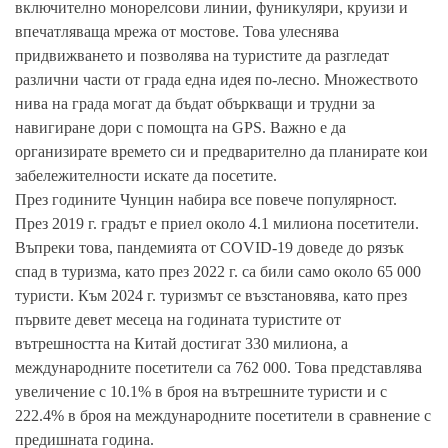
включително монорелсови линии, фуникуляри, круизи и
впечатляваща мрежа от мостове. Това улеснява
придвижването и позволява на туристите да разгледат
различни части от града една идея по-лесно. Множеството
нива на града могат да бъдат объркващи и трудни за
навигиране дори с помощта на GPS. Важно е да
организирате времето си и предварително да планирате кои
забележителности искате да посетите.
През годините Чунцин набира все повече популярност.
През 2019 г. градът е приел около 4.1 милиона посетители.
Въпреки това, пандемията от COVID-19 доведе до рязък
спад в туризма, като през 2022 г. са били само около 65 000
туристи. Към 2024 г. туризмът се възстановява, като през
първите девет месеца на годината туристите от
вътрешността на Китай достигат 330 милиона, а
международните посетители са 762 000. Това представлява
увеличение с 10.1% в броя на вътрешните туристи и с
222.4% в броя на международните посетители в сравнение с
предишната година.