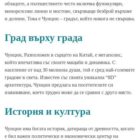
облаците, а пътешествието често включва фуникуляри,
монорелсови линии и мостове, свързващи безброй върхове
и долини. Това е Чунцин – градът, който никога не свършва.
Град върху града
Чунцин, Разположен в сърцето на Китай, е мегаполис,
който впечатлява със своите мащаби и динамика. С
население от над 30 милиона души, той е сред най-големите
градове в света. Известен със своята уникална “8D”
архитектура, Чунцин предлага на посетителите си
изживяване, което трудно може да се сравни с друго място.
История и култура
Чунцин има богата история, датираща от древността, когато
е бил важен политически и икономически център на