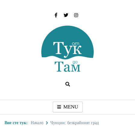
Skip
to
content
От тук до Там
Туристически дестинации, забележителности и
идеи за пътуване
MENU
Вие сте тук:
Начало
Чунцин: безкрайният град