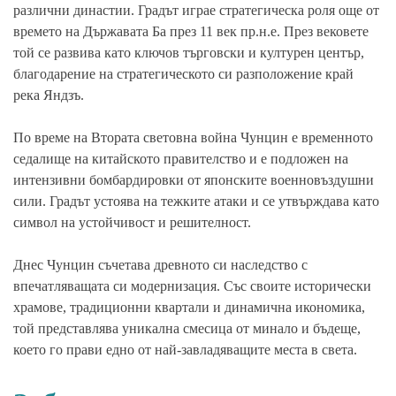
различни династии. Градът играе стратегическа роля още от
времето на Държавата Ба през 11 век пр.н.е. През вековете
той се развива като ключов търговски и културен център,
благодарение на стратегическото си разположение край
река Яндзъ.
По време на Втората световна война Чунцин е временното
седалище на китайското правителство и е подложен на
интензивни бомбардировки от японските военновъздушни
сили. Градът устоява на тежките атаки и се утвърждава като
символ на устойчивост и решителност.
Днес Чунцин съчетава древното си наследство с
впечатляващата си модернизация. Със своите исторически
храмове, традиционни квартали и динамична икономика,
той представлява уникална смесица от минало и бъдеще,
което го прави едно от най-завладяващите места в света.