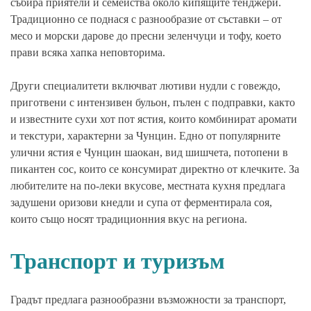
събира приятели и семейства около кипящите тенджери.
Традиционно се поднася с разнообразие от съставки – от
месо и морски дарове до пресни зеленчуци и тофу, което
прави всяка хапка неповторима.
Други специалитети включват лютиви нудли с говеждо,
приготвени с интензивен бульон, пълен с подправки, както
и известните сухи хот пот ястия, които комбинират аромати
и текстури, характерни за Чунцин. Едно от популярните
улични ястия е Чунцин шаокан, вид шишчета, потопени в
пикантен сос, които се консумират директно от клечките. За
любителите на по-леки вкусове, местната кухня предлага
задушени оризови кнедли и супа от ферментирала соя,
които също носят традиционния вкус на региона.
Транспорт и туризъм
Градът предлага разнообразни възможности за транспорт,