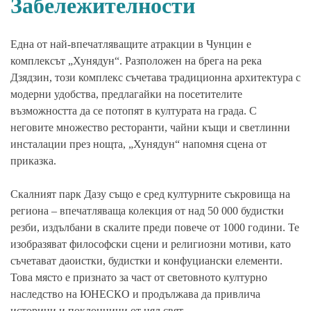
Забележителности
Една от най-впечатляващите атракции в Чунцин е
комплексът „Хунядун“. Разположен на брега на река
Дзядзин, този комплекс съчетава традиционна архитектура с
модерни удобства, предлагайки на посетителите
възможността да се потопят в културата на града. С
неговите множество ресторанти, чайни къщи и светлинни
инсталации през нощта, „Хунядун“ напомня сцена от
приказка.
Скалният парк Дазу също е сред културните съкровища на
региона – впечатляваща колекция от над 50 000 будистки
резби, издълбани в скалите преди повече от 1000 години. Те
изобразяват философски сцени и религиозни мотиви, като
съчетават даоистки, будистки и конфуциански елементи.
Това място е признато за част от световното културно
наследство на ЮНЕСКО и продължава да привлича
историци и поклонници от цял свят.