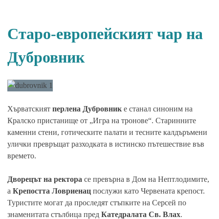
Старо-европейският чар на
Дубровник
Хърватският
перлена Дубровник
е станал синоним на
Кралскo пристанище от „Игра на тронове“. Старинните
каменни стени, готическите палати и тесните калдъръмени
улички превръщат разходката в истинско пътешествие във
времето.
Дворецът на ректора
се превърна в Дом на Нептлодимите,
а
Крепостта Ловриенац
послужи като Червената крепост.
Туристите могат да проследят стъпките на Серсей по
знаменитата стълбица пред
Катедралата Св. Влах
.