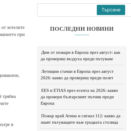
Търсене
 от хотелите
ПОСЛЕДНИ НОВИНИ
иманието при
Дим от пожари в Европа през август: как
да провериш въздуха преди пътуване
Летищни стачки в Европа през август
 домакини,
2026: какво да провериш преди полет
EES и ETIAS през есента на 2026: какво
й трябва
да провери българският пътник преди
Европа
учите
Пожар край Атина и сигнал 112: какво да
знаят пътуващите към гръцката столица
вътре в