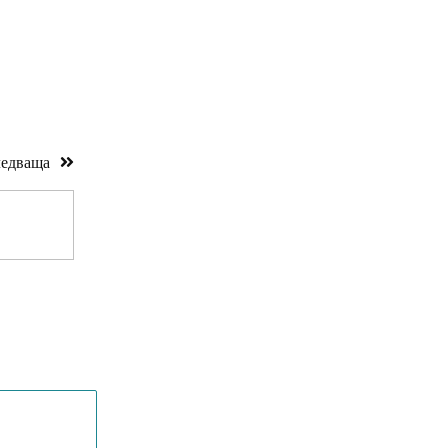
едваща