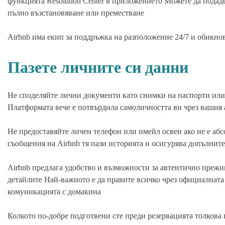
функцията Resolution Center в приложението Можете да подаде
пълно възстановяване или преместване
Airbnb има екип за поддръжка на разположение 24/7 и обикно
Пазете личните си данни
Не споделяйте лични документи като снимки на паспорти или
Платформата вече е потвърдила самоличността ви чрез вашия 
Не предоставяйте личен телефон или имейл освен ако не е абс
съобщения на Airbnb тя пази историята и осигурява допълнит
Airbnb предлага удобство и възможности за автентично прежи
детайлите Най-важното е да правите всичко чрез официалната 
комуникацията с домакина
Колкото по-добре подготвени сте преди резервацията толкова 