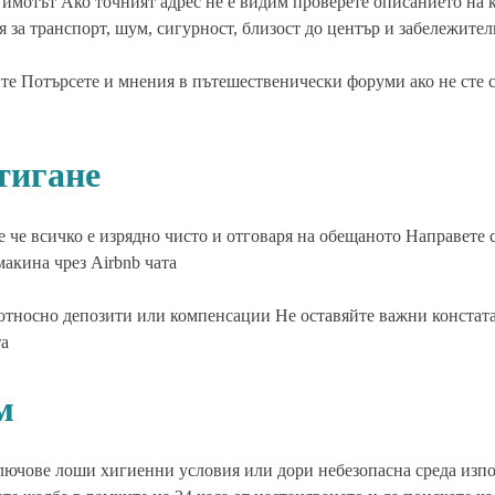
а имотът Ако точният адрес не е видим проверете описанието на 
 за транспорт, шум, сигурност, близост до център и забележите
ите Потърсете и мнения в пътешественически форуми ако не сте 
тигане
е че всичко е изрядно чисто и отговаря на обещаното Направете
акина чрез Airbnb чата
р относно депозити или компенсации Не оставяйте важни констат
та
м
ключове лоши хигиенни условия или дори небезопасна среда изп