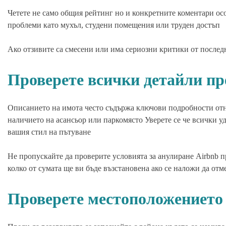
Четете не само общия рейтинг но и конкретните коментари ос
проблеми като мухъл, студени помещения или труден достъп
Ако отзивите са смесени или има сериозни критики от последн
Проверете всички детайли пр
Описанието на имота често съдържа ключови подробности отн
наличието на асансьор или паркомясто Уверете се че всички у
вашия стил на пътуване
Не пропускайте да проверите условията за анулиране Airbnb 
колко от сумата ще ви бъде възстановена ако се наложи да отм
Проверете местоположението 