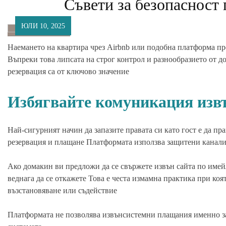
Съвети за безопасност 
ЮЛИ 10, 2025
Наемането на квартира чрез Airbnb или подобна платформа пре
Въпреки това липсата на строг контрол и разнообразието от 
резервация са от ключово значение
Избягвайте комуникация изв
Най-сигурният начин да запазите правата си като гост е да пр
резервация и плащане Платформата използва защитени канали
Ако домакин ви предложи да се свържете извън сайта по имейл
веднага да се откажете Това е честа измамна практика при коя
възстановяване или съдействие
Платформата не позволява извънсистемни плащания именно защ