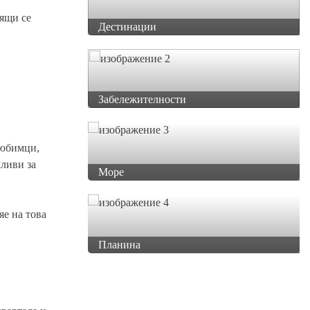
рящи се
Дестинации
Забележителности
любимци,
мливи за
Море
яе на това
Планина