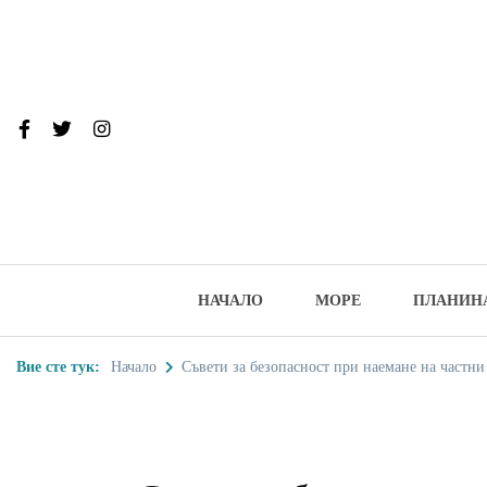
Skip
to
content
От тук до Та
Туристически дестинации, забеле
НАЧАЛО
МОРЕ
ПЛАНИН
Вие сте тук:
Начало
Съвети за безопасност при наемане на частни