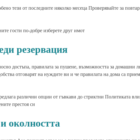
обено тези от последните няколко месеца Проверявайте за повта
ите гости по-добре изберете друг имот
еди резервация
осно достъпа, правилата за пушене, възможността за домашни 
добства отговарят на нуждите ви и че правилата на дома са прие
предлага различни опции от гъвкави до стриктни Политиката вли
ените престоя си
и околността