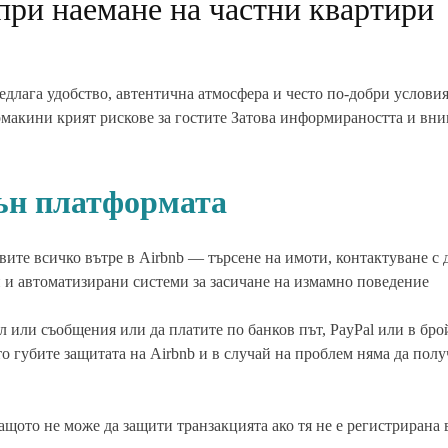
при наемане на частни квартири
длага удобство, автентична атмосфера и често по-добри условия
домакини крият рискове за гостите Затова информираността и вн
ън платформата
авите всичко вътре в Airbnb — търсене на имоти, контактуване с
 и автоматизирани системи за засичане на измамно поведение
 или съобщения или да платите по банков път, PayPal или в бро
то губите защитата на Airbnb и в случай на проблем няма да пол
ото не може да защити транзакцията ако тя не е регистрирана 