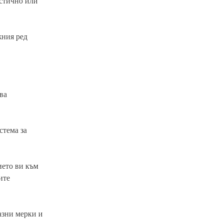
астично или
жния ред
ва
стема за
ието ви към
ите
азни мерки и