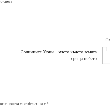
о света
Сл
Солниците Уюни – място където земята
среща небето
ите полета са отбелязани с
*