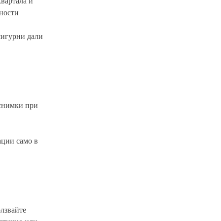
квартала и
лности
сигурни дали
 снимки при
ации само в
олзвайте