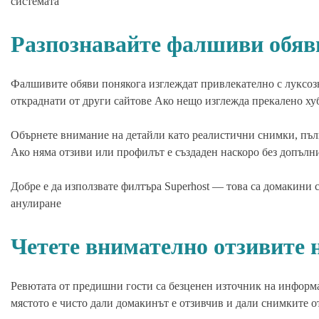
системата
Разпознавайте фалшиви обяв
Фалшивите обяви понякога изглеждат привлекателно с луксо
откраднати от други сайтове Ако нещо изглежда прекалено хуб
Обърнете внимание на детайли като реалистични снимки, пъл
Ако няма отзиви или профилът е създаден наскоро без допълн
Добре е да използвате филтъра Superhost — това са домакини 
анулиране
Четете внимателно отзивите 
Ревютата от предишни гости са безценен източник на информ
мястото е чисто дали домакинът е отзивчив и дали снимките о