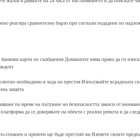
те жалба в рамките на 24 часа от настаняването и да поискате ч
вено реагира сравнително бързо при сигнали подадени по надле
 банкови карти по съобщения Домакинът няма право да ги изиск
акаунт
олютно необходимо в хода на престоя Използвайте вградената си
елна защита
вяване по време на пътуване но безопасността зависи от вниман
платформа да се доверявате на обекти с реални ревюта и да след
по-спокоен и приятен ще бъде престоят ви Вземете своите предп