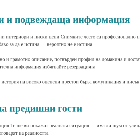
и и подвеждаща информация
зни интериори и ниски цени Снимките често са професионално 
аво за да е истина — вероятно не е истина
но и грамотно описание, потвърден профил на домакина и доста
ителна информация избягвайте резервацията
с история на високо оценени престои бърза комуникация и нисък
на предишни гости
ация Те ще ви покажат реалната ситуация — има ли шум от улиц
тговарят на реалността