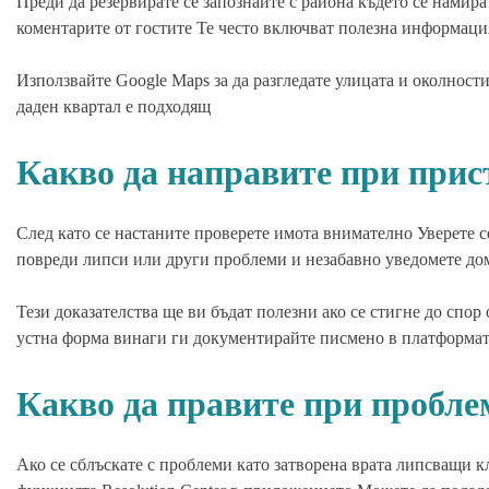
Преди да резервирате се запознайте с района където се намир
коментарите от гостите Те често включват полезна информация
Използвайте Google Maps за да разгледате улицата и околност
даден квартал е подходящ
Какво да направите при прис
След като се настаните проверете имота внимателно Уверете с
повреди липси или други проблеми и незабавно уведомете дом
Тези доказателства ще ви бъдат полезни ако се стигне до спо
устна форма винаги ги документирайте писмено в платформа
Какво да правите при пробле
Ако се сблъскате с проблеми като затворена врата липсващи 