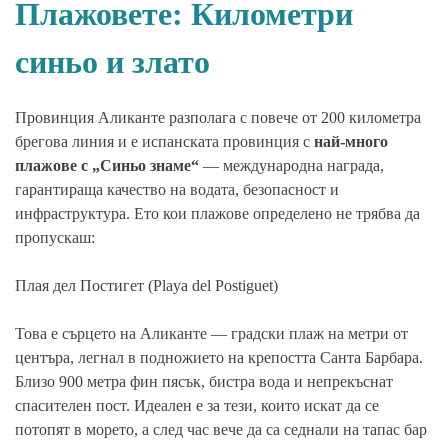
Плажовете: Километри
синьо и злато
Провинция Аликанте разполага с повече от 200 километра
брегова линия и е испанската провинция с
най-много
плажове с „Синьо знаме“
— международна награда,
гарантираща качество на водата, безопасност и
инфраструктура. Ето кои плажове определено не трябва да
пропускаш:
Плая дел Постигет (Playa del Postiguet)
Това е сърцето на Аликанте — градски плаж на метри от
центъра, легнал в подножието на крепостта Санта Барбара.
Близо 900 метра фин пясък, бистра вода и непрекъснат
спасителен пост. Идеален е за тези, които искат да се
потопят в морето, а след час вече да са седнали на тапас бар