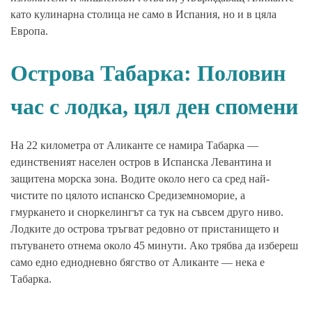
като кулинарна столица не само в Испания, но и в цяла
Европа.
Острова Табарка: Половин
час с лодка, цял ден спомени
На 22 километра от Аликанте се намира Табарка —
единственият населен остров в Испанска Левантина и
защитена морска зона. Водите около него са сред най-
чистите по цялото испанско Средиземноморие, а
гмуркането и сноркелингът са тук на съвсем друго ниво.
Лодките до острова тръгват редовно от пристанището и
пътуването отнема около 45 минути. Ако трябва да избереш
само едно еднодневно бягство от Аликанте — нека е
Табарка.