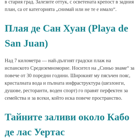
в стария град. Залезите оттук, с осветената крепост в задния
план, са от категорията „снимай или не те е имало“.
Плая де Сан Хуан (Playa de
San Juan)
Над 7 километра — най-дългият градски плаж на
испанското Средиземноморие. Носител на „Синьо знаме“ за
повече от 30 поредни години. Широкият му пясъчен пояс,
кристалната вода и пълната инфраструктура (шезлонги,
душове, ресторанти, воден спорт) го правят перфектен за
семейства и за всеки, който иска повече пространство.
Тайните заливи около Кабо
де лас Уертас