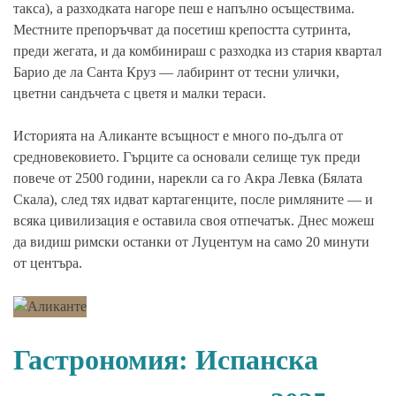
такса), а разходката нагоре пеш е напълно осъществима.
Местните препоръчват да посетиш крепостта сутринта,
преди жегата, и да комбинираш с разходка из стария квартал
Барио де ла Санта Круз — лабиринт от тесни улички,
цветни сандъчета с цветя и малки тераси.
Историята на Аликанте всъщност е много по-дълга от
средновековието. Гърците са основали селище тук преди
повече от 2500 години, нарекли са го Акра Левка (Бялата
Скала), след тях идват картагенците, после римляните — и
всяка цивилизация е оставила своя отпечатък. Днес можеш
да видиш римски останки от Луцентум на само 20 минути
от центъра.
Гастрономия: Испанска