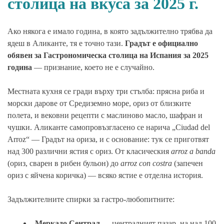
столица на вкуса за 2025 г.
Ако някога е имало година, в която задължително трябва да
ядеш в Аликанте, тя е точно тази.
Градът е официално
обявен за Гастрономическа столица на Испания за 2025
година
— признание, което не е случайно.
Местната кухня се гради върху три стълба: прясна риба и
морски дарове от Средиземно море, ориз от близките
полета, и вековни рецепти с маслиново масло, шафран и
чушки. Аликанте самопровъзгласено се нарича „Ciudad del
Arroz“ — Градът на ориза, и с основание: тук се приготвят
над 300 различни ястия с ориз. От класическия
arroz a banda
(ориз, сварен в рибен бульон) до
arroz con costra
(запечен
ориз с яйчена коричка) — всяко ястие е отделна история.
Задължителните спирки за гастро-любопитните:
Меркадо Сентрал
— централният пазар, на над 100