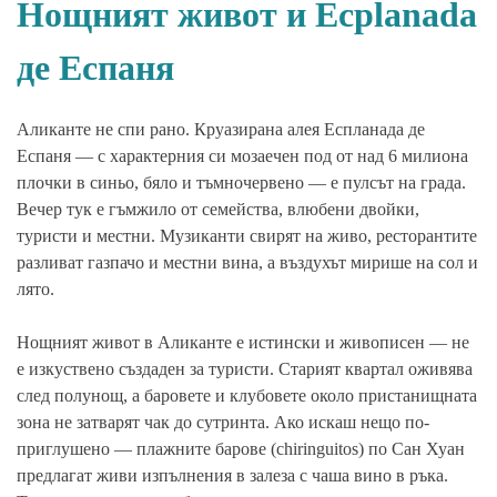
Нощният живот и Есplanada
де Еспаня
Аликанте не спи рано. Круазирана алея Еспланада де
Еспаня — с характерния си мозаечен под от над 6 милиона
плочки в синьо, бяло и тъмночервено — е пулсът на града.
Вечер тук е гъмжило от семейства, влюбени двойки,
туристи и местни. Музиканти свирят на живо, ресторантите
разливат газпачо и местни вина, а въздухът мирише на сол и
лято.
Нощният живот в Аликанте е истински и живописен — не
е изкуствено създаден за туристи. Старият квартал оживява
след полунощ, а баровете и клубовете около пристанищната
зона не затварят чак до сутринта. Ако искаш нещо по-
приглушено — плажните барове (chiringuitos) по Сан Хуан
предлагат живи изпълнения в залеза с чаша вино в ръка.