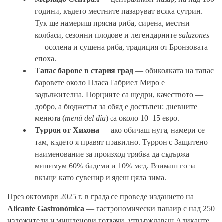
години, където местните пазаруват всяка сутрин.
Тук ще намериш прясна риба, сирена, местни
колбаси, сезонни плодове и легендарните
salazones
— осолена и сушена риба, традиция от Бронзовата
епоха.
Тапас барове в стария град
— обиколката на тапас
баровете около Пласа Габриел Миро е
задължителна. Порциите са щедри, качеството —
добро, а бюджетът за обяд е достъпен: дневните
менюта (
menú del día
) са около 10–15 евро.
Туррон от Хихона
— ако обичаш нуга, намери се
там, където я правят правилно. Туррон с Защитено
наименование за произход трябва да съдържа
минимум 60% бадеми и 10% мед. Взимаш го за
вкъщи като сувенир и ядеш цяла зима.
През октомври 2025 г. в града се проведе изданието на
Alicante Gastronómica
— гастрономически панаир с над 250
изложители и мишленови готвачи, утвърждаващ Аликанте