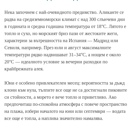
Нека започнем с най-очевидното предимство. Аликанте се
радва на средиземноморски климат с над 300 слънчеви дни
в годината и средна годишна температура от 18°C. Лятото е
топло и сухо, но морският бриз пази от жестоките жеги,
характерни за вътрешността на Испания — Мадрид или
Севиля, например. През юли и август максималните
температури рядко надвишават 31–34°C, а нощем е около
20°C — идеалното условие за вечерни разходки по
крайбрежната алея.
Юни е особено привлекателен месец: вероятността за дъжд
клони към нула, тълпите все още не са достигнали пиковите
си стойности, а морето е вече топло и приветливо. Ако
предпочиташ по-спокойна атмосфера с повече пространство
на плажа, избери началото на юни или септември — водата
все още е топла, а наплива значително намалява.