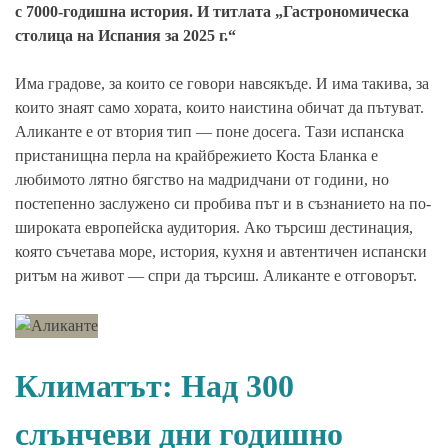
с 7000-годишна история. И титлата „Гастрономическа
столица на Испания за 2025 г.“
Има градове, за които се говори навсякъде. И има такива, за
които знаят само хората, които наистина обичат да пътуват.
Аликанте е от втория тип — поне досега. Тази испанска
пристанищна перла на крайбрежието Коста Бланка е
любимото лятно бягство на мадридчани от години, но
постепенно заслужено си пробива път и в съзнанието на по-
широката европейска аудитория. Ако търсиш дестинация,
която съчетава море, история, кухня и автентичен испански
ритъм на живот — спри да търсиш. Аликанте е отговорът.
Климатът: Над 300
слънчеви дни годишно