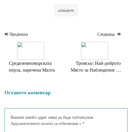
аликанте
Предишна
Следваща
Навигация
Средиземноморската
Тромсьо: Най-доброто
перла, наречена Малта
Място за Наблюдение на
Северното Сияниe
Оставете коментар
Вашият имейл адрес няма да бъде публикуван.
Задължителните полета са отбелязани с
*