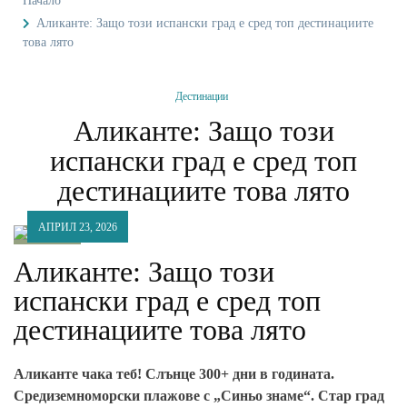
Начало
Аликанте: Защо този испански град е сред топ дестинациите
това лято
Дестинации
Аликанте: Защо този
испански град е сред топ
дестинациите това лято
АПРИЛ 23, 2026
Аликанте: Защо този
испански град е сред топ
дестинациите това лято
Аликанте чака теб! Слънце 300+ дни в годината.
Средиземноморски плажове с „Синьо знаме“. Стар град