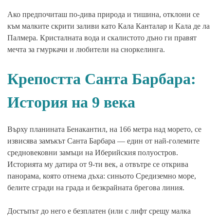
Ако предпочиташ по-дива природа и тишина, отклони се
към малките скрити заливи като Кала Канталар и Кала де ла
Палмера. Кристалната вода и скалистото дъно ги правят
мечта за гмуркачи и любители на сноркелинга.
Крепостта Санта Барбара:
История на 9 века
Върху планината Бенакантил, на 166 метра над морето, се
извисява замъкът Санта Барбара — един от най-големите
средновековни замъци на Иберийския полуостров.
Историята му датира от 9-ти век, а отвътре се открива
панорама, която отнема дъха: синьото Средиземно море,
белите сгради на града и безкрайната брегова линия.
Достъпът до него е безплатен (или с лифт срещу малка