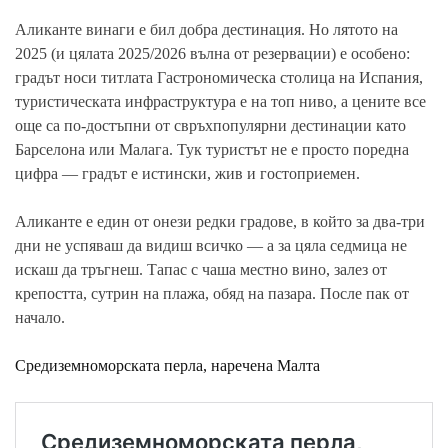
Аликанте винаги е бил добра дестинация. Но лятото на
2025 (и цялата 2025/2026 вълна от резервации) е особено:
градът носи титлата Гастрономическа столица на Испания,
туристическата инфраструктура е на топ ниво, а цените все
още са по-достъпни от свръхпопулярни дестинации като
Барселона или Малага. Тук туристът не е просто поредна
цифра — градът е истински, жив и гостоприемен.
Аликанте е един от онези редки градове, в който за два-три
дни не успяваш да видиш всичко — а за цяла седмица не
искаш да тръгнеш. Тапас с чаша местно вино, залез от
крепостта, сутрин на плажа, обяд на пазара. После пак от
начало.
Средиземноморската перла, наречена Малта