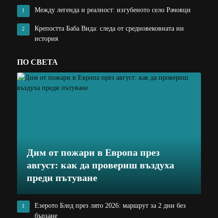
Между легенда и реалност: изгубеното село Рачовци
1
Крепостта Баба Вида: следа от средновековната ни
2
история
ПО СВЕТА
Дим от пожари в Европа през
август: как да провериш въздуха
преди пътуване
Езерото Блед през лято 2026: маршрут за 2 дни без
1
бързане