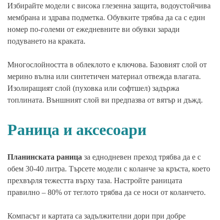
Избирайте модели с висока глезенна защита, водоустойчива
мембрана и здрава подметка. Обувките трябва да са с един
номер по-големи от ежедневните ви обувки заради
подуването на краката.
Многослойността в облеклото е ключова. Базовият слой от
мерино вълна или синтетичен материал отвежда влагата.
Изолиращият слой (пуховка или софтшел) задържа
топлината. Външният слой ви предпазва от вятър и дъжд.
Раница и аксесоари
Планинската раница
за еднодневен преход трябва да е с
обем 30-40 литра. Търсете модели с коланчe за кръста, което
прехвърля тежестта върху таза. Настройте раницата
правилно – 80% от теглото трябва да се носи от коланчето.
Компасът и картата са задължителни дори при добре