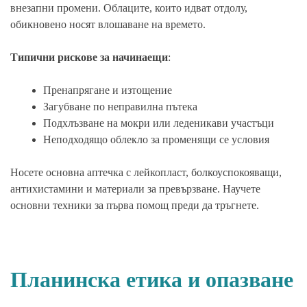
внезапни промени. Облаците, които идват отдолу,
обикновено носят влошаване на времето.
Типични рискове за начинаещи
:
Пренапрягане и изтощение
Загубване по неправилна пътека
Подхлъзване на мокри или леденикави участъци
Неподходящо облекло за променящи се условия
Носете основна аптечка с лейкопласт, болкоуспокояващи,
антихистамини и материали за превързване. Научете
основни техники за първа помощ преди да тръгнете.
Планинска етика и опазване