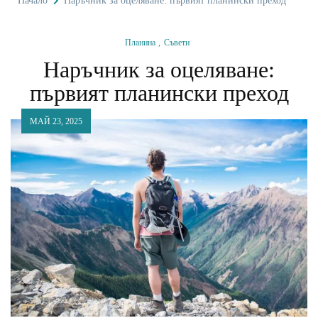
Начало
Наръчник за оцеляване: първият планински преход
Планина
Съвети
Наръчник за оцеляване:
първият планински преход
МАЙ 23, 2025