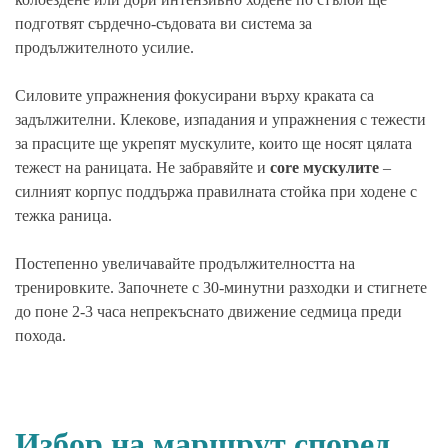
подготвят сърдечно-съдовата ви система за
продължителното усилие.
Силовите упражнения фокусирани върху краката са
задължителни. Клекове, изпадания и упражнения с тежести
за прасците ще укрепят мускулите, които ще носят цялата
тежест на раницата. Не забравяйте и
core мускулите
–
силният корпус поддържа правилната стойка при ходене с
тежка раница.
Постепенно увеличавайте продължителността на
тренировките. Започнете с 30-минутни разходки и стигнете
до поне 2-3 часа непрекъснато движение седмица преди
похода.
Избор на маршрут според