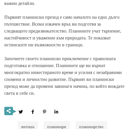
важни детайли.
Първият планински преход е само началото на едно дълго
пътешествие. Всеки изкачен връх ви подготвя за
следващото предизвикателство. Планините учат търпение,
настойчивост и уважение към природата. Те показват
истинските ни възможности и граници.
Започнете своето планинско приключение с правилната
подготовка и отношение. Планините ще ви върнат
многократно инвестираното време и усилия с незабравими
спомени и личностно развитие. Първият ви планински
преход може да промени завинаги начина, по който виждате
света и себе си.
витоша
планинари
планинарство