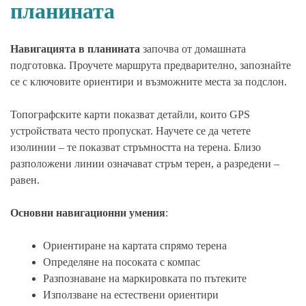
планината
Навигацията в планината
започва от домашната
подготовка. Проучете маршрута предварително, запознайте
се с ключовите ориентири и възможните места за подслон.
Топографските карти показват детайли, които GPS
устройствата често пропускат. Научете се да четете
изолинии – те показват стръмността на терена. Близо
разположени линии означават стръм терен, а разредени –
равен.
Основни навигационни умения
:
Ориентиране на картата спрямо терена
Определяне на посоката с компас
Разпознаване на маркировката по пътеките
Използване на естествени ориентири