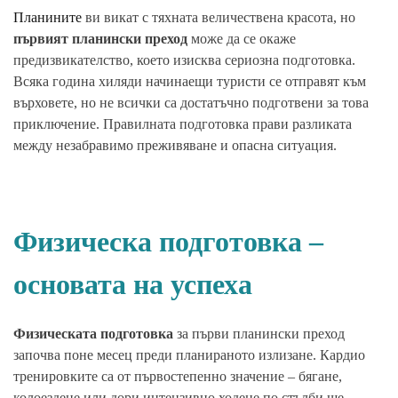
Планините
ви викат с тяхната величествена красота, но
първият планински преход
може да се окаже
предизвикателство, което изисква сериозна подготовка.
Всяка година хиляди начинаещи туристи се отправят към
върховете, но не всички са достатъчно подготвени за това
приключение. Правилната подготовка прави разликата
между незабравимо преживяване и опасна ситуация.
Физическа подготовка –
основата на успеха
Физическата подготовка
за първи планински преход
започва поне месец преди планираното излизане. Кардио
тренировките са от първостепенно значение – бягане,
колоездене или дори интензивно ходене по стълби ще