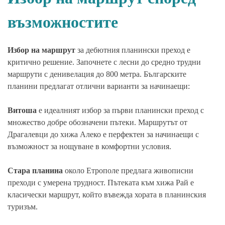
възможностите
Избор на маршрут
за дебютния планински преход е
критично решение. Започнете с лесни до средно трудни
маршрути с денивелация до 800 метра. Българските
планини предлагат отлични варианти за начинаещи:
Витоша
е идеалният избор за първи планински преход с
множество добре обозначени пътеки. Маршрутът от
Драгалевци до хижа Алеко е перфектен за начинаещи с
възможност за нощуване в комфортни условия.
Стара планина
около Етрополе предлага живописни
преходи с умерена трудност. Пътеката към хижа Рай е
класически маршрут, който въвежда хората в планинския
туризъм.