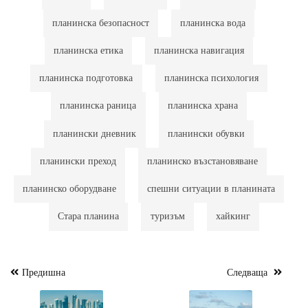
планинска безопасност
планинска вода
планинска етика
планинска навигация
планинска подготовка
планинска психология
планинска раница
планинска храна
планински дневник
планински обувки
планински преход
планинско възстановяване
планинско оборудване
спешни ситуации в планината
Стара планина
туризъм
хайкинг
Предишна
Следваща
Навигация