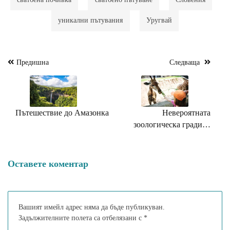
уникални пътувания
Уругвай
Предишна
Следваща
Навигация
Пътешествие до Амазонка
Невероятната
зоологическа градина
Zoom Erlebniswelt в
Германия
Оставете коментар
Вашият имейл адрес няма да бъде публикуван.
Задължителните полета са отбелязани с
*