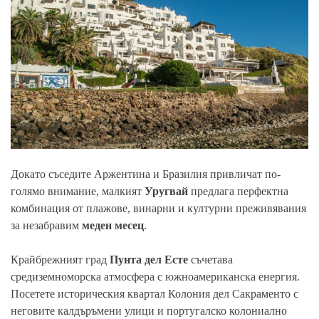
Докато съседите Аржентина и Бразилия привличат по-
голямо внимание, малкият
Уругвай
предлага перфектна
комбинация от плажове, винарни и културни преживявания
за незабравим
меден месец
.
Крайбрежният град
Пунта дел Есте
съчетава
средиземноморска атмосфера с южноамериканска енергия.
Посетете историческия квартал Колония дел Сакраменто с
неговите калдъръмени улици и португалско колониално