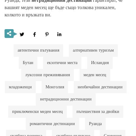
Руанда, тези
нетрадиционни дестинации
гарантират, че
вашият меден месец ще бъде също толкова уникален,
колкото и връзката ви.
автентични пътувания
алтернативен туризъм
Бутан
екзотични места
Исландия
луксозни преживявания
меден месец
младоженци
Монголия
необичайни дестинации
нетрадиционни дестинации
приключенски меден месец
пътешествия за двойки
романтични дестинации
Руанда
сватбена почивка
сватбено пътуване
Словения