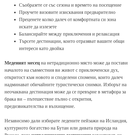
Съобразете се със сезона и времето на посещение
Проучете визовите изисквания предварително
Преценете колко далеч от комфортната си зона
искате да излезете
Балансирайте между приключения и релаксация
Търсете дестинации, които отразяват вашите общи
интереси като двойка
Меденият месец
на нетрадиционно място може да постави
началото на съвместния ви живот с приключенски дух,
откритост към новото и споделени спомени, които далеч
надминават обичайните туристически снимки. Изборът на
неочаквана дестинация може да се превърне в метафора за
брака ви – пътешествие пълно с открития,
предизвикателства и възхищение.
Независимо дали избирате ледените пейзажи на Исландия,
културното богатство на Бутан или дивата природа на