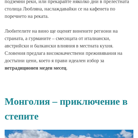
подземни реки, или прекарайте няколко дни в прелестната
столица Любляна, наслаждавайки се на кафенета по
поречието на реката.
Любителите на вино ще оценят винените региони на
страната, а гурманите – смесицата от италиански,
австрийски и балкански влияния в местната кухня.
Словения предлага висококачествени преживявания на
достъпни цени, което я прави идеален избор за
нетрадиционен меден месец
.
Монголия – приключение в
степите