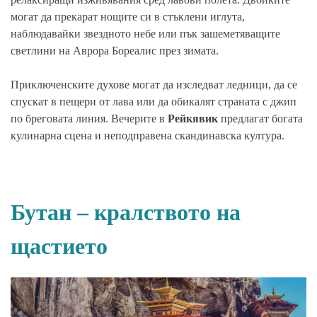
могат да прекарат нощите си в стъклени иглута,
наблюдавайки звездното небе или пък зашеметяващите
светлини на Аврора Бореалис през зимата.
Приключенските духове могат да изследват ледници, да се
спускат в пещери от лава или да обикалят страната с джип
по бреговата линия. Вечерите в
Рейкявик
предлагат богата
кулинарна сцена и неподправена скандинавска култура.
Бутан – кралството на
щастието