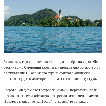
За двойки, търсещи компактна, но разнообразна европейска
дестинация,
Словения
предлага изненадващо богатство от
преживявания. Тази малка страна съчетава алпийски
пейзажи, средиземноморски климат и славянска култура.
Езерото
Блед
със своя островен замък и тюркоазени води
създава магическа обстановка за романтичен
меден месец
.
Посетете пещерите на Постойна, плавайте с лодка в