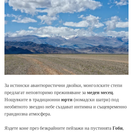
За истински авантюристични двойки, монголските степи
предлагат неповторимо преживяване за
меден месец
.
Нощувките в традиционни
юрти
(номадски шатри) под
необятното звездно небе създават интимна и същевременно
грандиозна атмосфера.
Яздете коне през безкрайните пейзажи на пустинята
Гоби
,