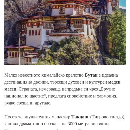
Малко известното хималайско кралство
Бутан
е идеална
дестинация за двойки, търсещи духовен и културен
меден
месец
. Страната, измерваща напредъка си чрез „Брутно
национално щастие“, предлага спокойствие и хармония,
рядко срещани другаде.
Посетете внушителния манастир
Такцанг
(Тигрово гнездо),
кацнал драматично на скала на 3000 метра височина.