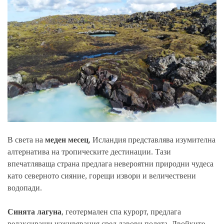
В света на
меден месец
, Исландия представлява изумителна
алтернатива на тропическите дестинации. Тази
впечатляваща страна предлага невероятни природни чудеса
като северното сияние, горещи извори и величествени
водопади.
Синята лагуна
, геотермален спа курорт, предлага
релаксиращи изживявания сред лавови полета. Двойките