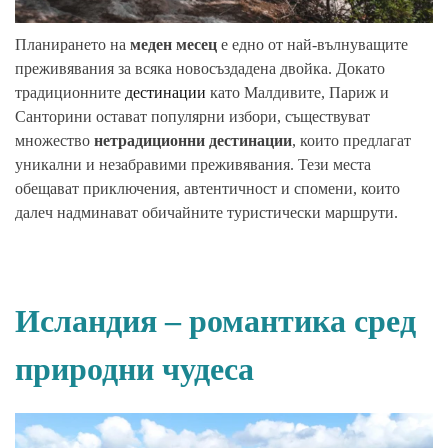
Планирането на
меден месец
е едно от най-вълнуващите
преживявания за всяка новосъздадена двойка. Докато
традиционните
дестинации
като Малдивите, Париж и
Санторини остават популярни избори, съществуват
множество
нетрадиционни дестинации
, които предлагат
уникални и незабравими преживявания. Тези места
обещават приключения, автентичност и спомени, които
далеч надминават обичайните туристически маршрути.
Исландия – романтика сред
природни чудеса