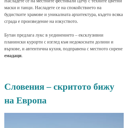
Насладете се на местните фестивали Цечу с техните цветни
маски и танци. Насладете се на спокойствието на
будистките храмове и уникалната архитектура, където всяка
сграда е произведение на изкуството.
Бутан предлага лукс в уединението – ексклузивни
планински курорти с изглед към недокоснати долини и
върхове, и автентична кухня, подправена с местното сирене
емадаци
.
Словения – скритото бижу
на Европа