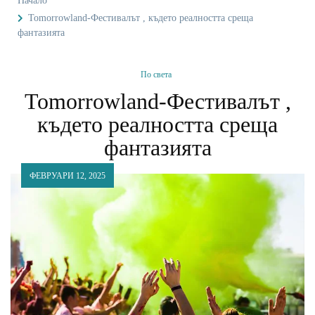
Начало
Tomorrowland-Фестивалът , където реалността среща
фантазията
По света
Tomorrowland-Фестивалът ,
където реалността среща
фантазията
ФЕВРУАРИ 12, 2025