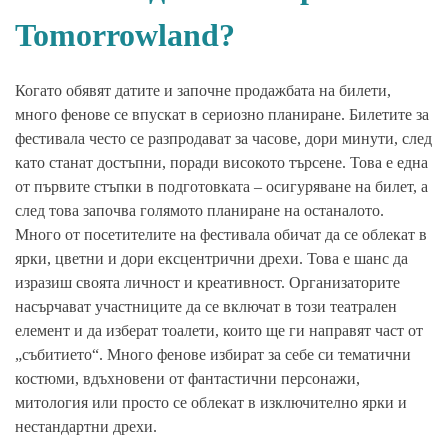
Tomorrowland?
Когато обявят датите и започне продажбата на билети,
много фенове се впускат в сериозно планиране. Билетите за
фестивала често се разпродават за часове, дори минути, след
като станат достъпни, поради високото търсене. Това е една
от първите стъпки в подготовката – осигуряване на билет, а
след това започва голямото планиране на останалото.
Много от посетителите на фестивала обичат да се облекат в
ярки, цветни и дори ексцентрични дрехи. Това е шанс да
изразиш своята личност и креативност. Организаторите
насърчават участниците да се включат в този театрален
елемент и да изберат тоалети, които ще ги направят част от
„събитието“. Много фенове избират за себе си тематични
костюми, вдъхновени от фантастични персонажи,
митология или просто се облекат в изключително ярки и
нестандартни дрехи.