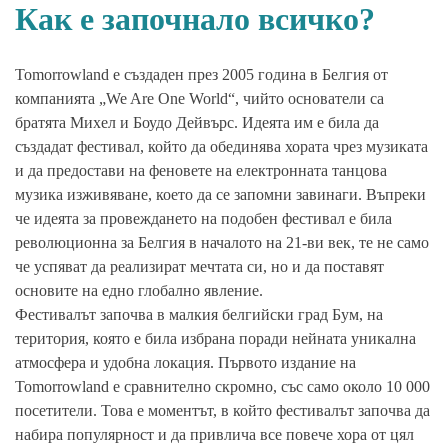
Как е започнало всичко?
Tomorrowland е създаден през 2005 година в Белгия от
компанията „We Are One World“, чийто основатели са
братята Михел и Боудо Дейвърс. Идеята им е била да
създадат фестивал, който да обединява хората чрез музиката
и да предостави на феновете на електронната танцова
музика изживяване, което да се запомни завинаги. Въпреки
че идеята за провеждането на подобен фестивал е била
революционна за Белгия в началото на 21-ви век, те не само
че успяват да реализират мечтата си, но и да поставят
основите на едно глобално явление.
Фестивалът започва в малкия белгийски град Бум, на
територия, която е била избрана поради нейната уникална
атмосфера и удобна локация. Първото издание на
Tomorrowland е сравнително скромно, със само около 10 000
посетители. Това е моментът, в който фестивалът започва да
набира популярност и да привлича все повече хора от цял