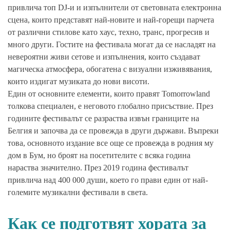
привлича топ DJ-и и изпълнители от световната електронна
сцена, които представят най-новите и най-горещи парчета
от различни стилове като хаус, техно, транс, прогресив и
много други. Гостите на фестивала могат да се насладят на
невероятни живи сетове и изпълнения, които създават
магическа атмосфера, обогатена с визуални изживявания,
които издигат музиката до нови висоти.
Един от основните елементи, които правят Tomorrowland
толкова специален, е неговото глобално присъствие. През
годините фестивалът се разраства извън границите на
Белгия и започва да се провежда в други държави. Въпреки
това, основното издание все още се провежда в родния му
дом в Бум, но броят на посетителите с всяка година
нараства значително. През 2019 година фестивалът
привлича над 400 000 души, което го прави един от най-
големите музикални фестивали в света.
Как се подготвят хората за