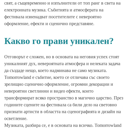
свят, а същевременно и изпълнители от топ ранг в света на
електронната музика. Събитията и атмосферата на
фестивала изненадват посетителите с невероятно
оформление, ефекти и сценично представяне.
Какво го прави уникален?
Отговорът е сложен, но в основата на неговия успех стоят
уникалният дух, невероятната атмосфера и нелеката задача
да създаде нещо, което надминава не само музиката.
Tomorrowland е събитие, което се отличава със своето
зрелищно сценично оформление, огромни декорации и
невероятни светлинни и видео ефекти, които
трансформират всяко пространство в магично царство. През
годините сцените на фестивала са били дело на световно
признати артисти в областта на сценографията и дизайн на
осветление.
Музиката, разбира се, е в основата на всичко. Tomorrowland