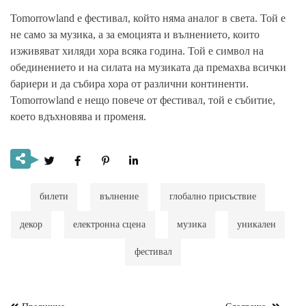
Tomorrowland е фестивал, който няма аналог в света. Той е
не само за музика, а за емоцията и вълнението, които
изживяват хиляди хора всяка година. Той е символ на
обединението и на силата на музиката да премахва всички
бариери и да събира хора от различни континенти.
Tomorrowland е нещо повече от фестивал, той е събитие,
което вдъхновява и променя.
билети
вълнение
глобално присъствие
декор
електронна сцена
музика
уникален
фестивал