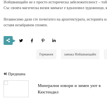
Нойшванщайн не е просто историческа забележителност – той 
Със своята магическа визия замъкът е вдъхновил художници, 
Независимо дали сте почитател на архитектурата, историята и
оставя незабравим спомен.
Германия
замъка Нойшванщайн
Предишна
Навигация
Минерални извори и зимен уют в
Кюстендил