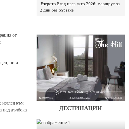
Езерото Блед през лято 2026: маршрут за
2 дни без бързане
рация от
с
щен, но и
с изглед към
ДЕСТИНАЦИИ
а над дълбока