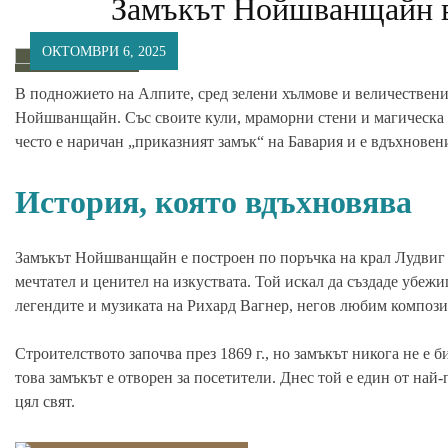
Замъкът Нойшванщайн в
ОКТОМВРИ 6, 2025
В подножието на Алпите, сред зелени хълмове и величествени 
Нойшванщайн. Със своите кули, мраморни стени и магическа а
често е наричан „приказният замък“ на Бавария и е вдъхновен
История, която вдъхновява
Замъкът Нойшванщайн е построен по поръчка на крал Лудвиг II
мечтател и ценител на изкуствата. Той искал да създаде убежи
легендите и музиката на Рихард Вагнер, негов любим компози
Строителството започва през 1869 г., но замъкът никога не е б
това замъкът е отворен за посетители. Днес той е един от на
цял свят.