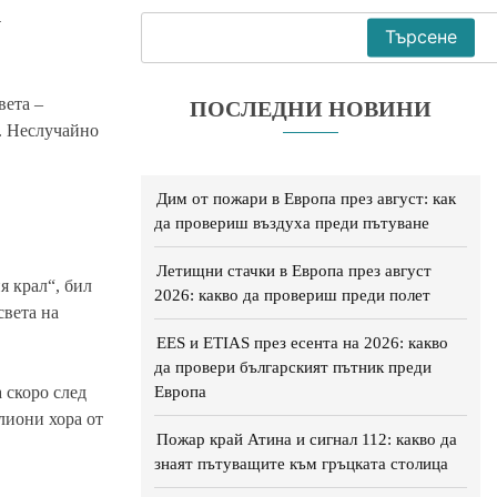
а
Търсене
вета –
ПОСЛЕДНИ НОВИНИ
м. Неслучайно
Дим от пожари в Европа през август: как
да провериш въздуха преди пътуване
Летищни стачки в Европа през август
я крал“, бил
2026: какво да провериш преди полет
света на
EES и ETIAS през есента на 2026: какво
да провери българският пътник преди
Европа
а скоро след
лиони хора от
Пожар край Атина и сигнал 112: какво да
знаят пътуващите към гръцката столица