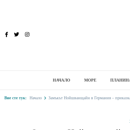
Skip
to
content
От тук до Та
Туристически дестинации, забеле
НАЧАЛО
МОРЕ
ПЛАНИН
Вие сте тук:
Начало
Замъкът Нойшванщайн в Германия – приказк