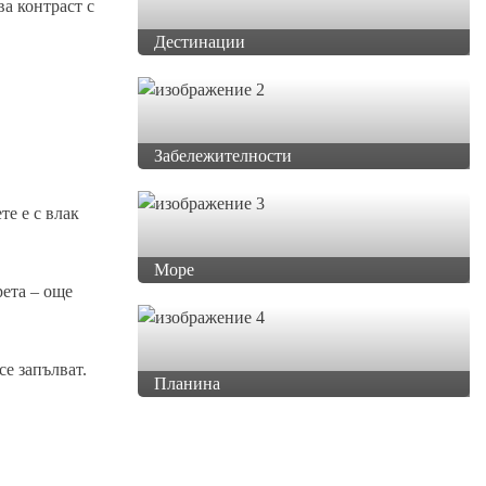
ва контраст с
Дестинации
Забележителности
те е с влак
Море
рета – още
се запълват.
Планина