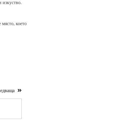
и изкуство.
 място, което
едваща