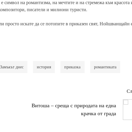
е символ на романтизма, на мечтите и на стремежа към красота 
композитори, писатели и милиони туристи.
ли просто искате да се потопите в приказен свят, Нойшванщайн е
Замъкът днес
история
приказка
романтиката
Сл
Витоша – среща с природата на една
крачка от града