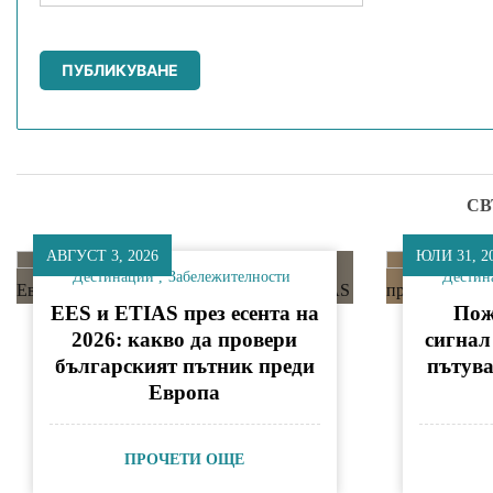
СВ
АВГУСТ 3, 2026
ЮЛИ 31, 2
Дестинации
Забележителности
Дестин
EES и ETIAS през есента на
Пож
2026: какво да провери
сигнал
българският пътник преди
пътув
Европа
ПРОЧЕТИ ОЩЕ