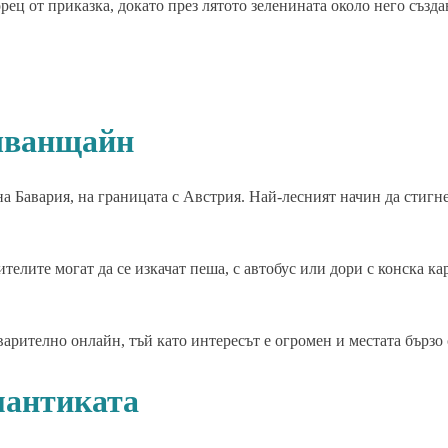
рец от приказка, докато през лятото зеленината около него създа
йшванщайн
а Бавария, на границата с Австрия. Най-лесният начин да стигне
елите могат да се изкачат пеша, с автобус или дори с конска ка
арително онлайн, тъй като интересът е огромен и местата бързо 
мантиката