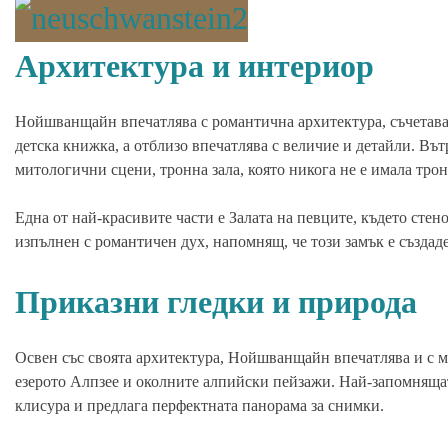
Архитектура и интериор
Нойшванщайн впечатлява с романтична архитектура, съчетаващ
детска книжка, а отблизо впечатлява с величие и детайли. Вът
митологични сцени, тронна зала, която никога не е имала трон
Една от най-красивите части е Залата на певците, където стен
изпълнен с романтичен дух, напомнящ, че този замък е създаде
Приказни гледки и природа
Освен със своята архитектура, Нойшванщайн впечатлява и с м
езерото Алпзее и околните алпийски пейзажи. Най-запомнящата
клисура и предлага перфектната панорама за снимки.