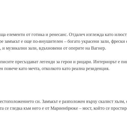
а елементи от готика и ренесанс. Отдалеч изглежда като илюст
ре замъкът е още по-внушителен – богато украсени зали, фрески 
, и музикални зали, вдъхновени от оперите на Вагнер.
описите пресъздават легенди за герои и рицари. Интериорът е пи
н повече като мечта, отколкото като реална резиденция.
естоположението си. Замъкът е разположен върху скалист хълм, 
 се гледка към него е от Мариенбрюке – мост, който се простир