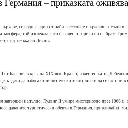
 Германия – приказката оживяв
върхове, се издига един от най-известните и красиви замъци в с
тмосфера, той изглежда като изваден от приказка на братя Гри
ието зад замъка на Дисни.
 от Бавария в края на XIX век. Кралят, известен като „Лебедени
ще, където да избяга от политическите интриги и да се потопи в 
тор.
ил завършен напълно. Лудвиг II умира мистериозно през 1886 г., 
й-посещаваните туристически обекти в Германия, привличайки ми