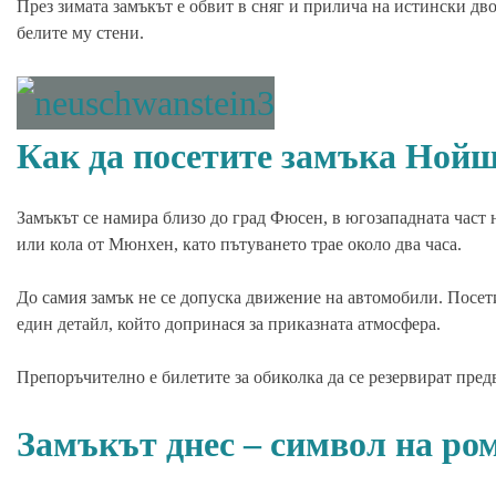
През зимата замъкът е обвит в сняг и прилича на истински дво
белите му стени.
Как да посетите замъка Но
Замъкът се намира близо до град Фюсен, в югозападната част н
или кола от Мюнхен, като пътуването трае около два часа.
До самия замък не се допуска движение на автомобили. Посетит
един детайл, който допринася за приказната атмосфера.
Препоръчително е билетите за обиколка да се резервират предв
Замъкът днес – символ на ро