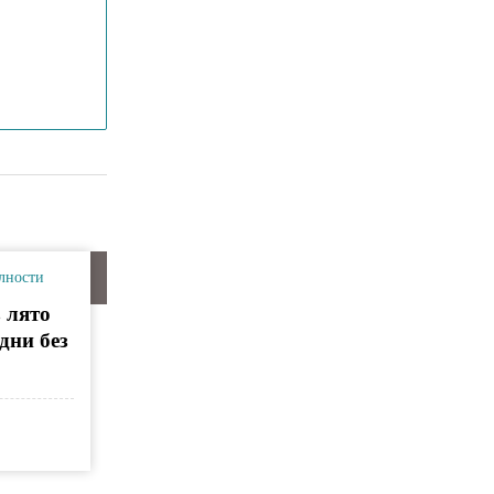
лности
 лято
дни без