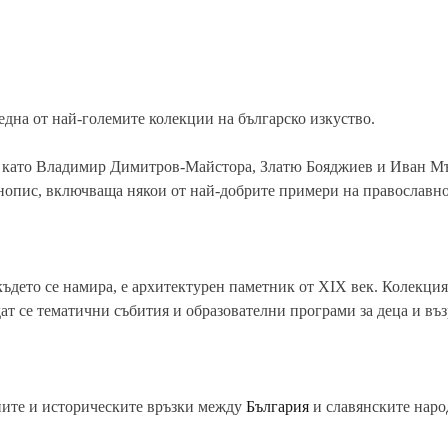
една от най-големите колекции на българско изкуство.
и като Владимир Димитров-Майстора, Златю Бояджиев и Иван М
нопис, включваща някои от най-добрите примери на православно
 където се намира, е архитектурен паметник от XIX век. Колекци
дат се тематични събития и образователни програми за деца и въз
ните и историческите връзки между
България
и славянските наро