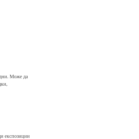
 дни. Може да
дки,
щи експозиции