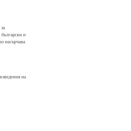
 за
 български и
но насърчава
оизведения на