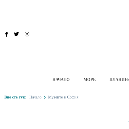
Skip
to
content
От тук до Та
Туристически дестинации, забеле
НАЧАЛО
МОРЕ
ПЛАНИН
Вие сте тук:
Начало
Музеите в София