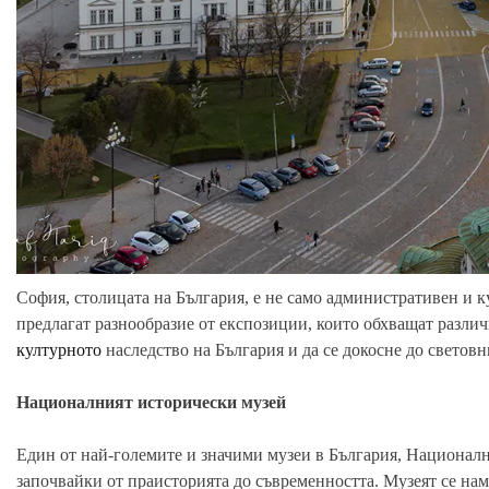
София, столицата на България, е не само административен и ку
предлагат разнообразие от експозиции, които обхващат различн
културното
наследство на България и да се докосне до световн
Националният исторически музей
Един от най-големите и значими музеи в България, Националн
започвайки от праисторията до съвременността. Музеят се нам