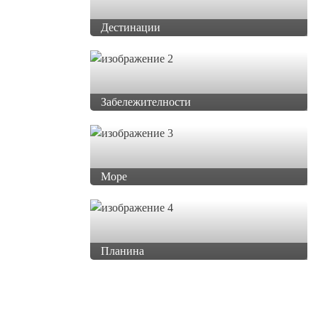
Дестинации
Забележителности
Море
Планина