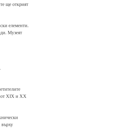
ите ще открият
нски елементи.
еди. Музеят
,
сетителите
 от XIX и XX
ехнически
 върху