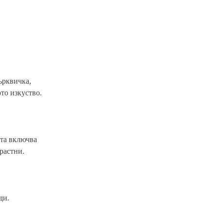
ърквичка,
то изкуство.
ята включва
растни.
ди.