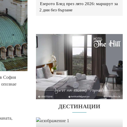
Езерото Блед през лято 2026: маршрут за
2 дни без бързане
 в София
а опознае
ДЕСТИНАЦИИ
аната,