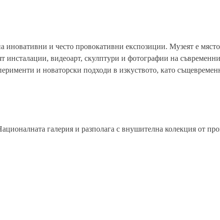
на иновативни и често провокативни експозиции. Музеят е място
ят инсталации, видеоарт, скулптури и фотографии на съвременни
ерименти и новаторски подходи в изкуството, като същевремен
 Националната галерия и разполага с внушителна колекция от пр