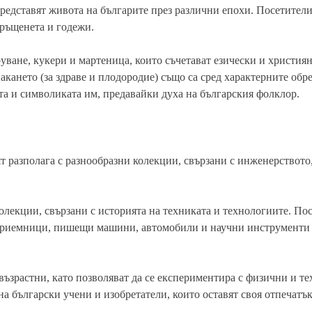
представят живота на българите през различни епохи. Посетител
кръщенета и годежи.
ване, кукери и мартеница, които съчетават езически и христия
акането (за здраве и плодородие) също са сред характерните обр
та и символиката им, предавайки духа на българския фолклор.
т разполага с разнообразни колекции, свързани с инженерството
лекции, свързани с историята на техниката и технологиите. По
иоприемници, пишещи машини, автомобили и научни инструменти
възрастни, като позволяват да се експериментира с физични и т
 български учени и изобретатели, които оставят своя отпечатък