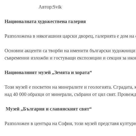
Автор:Svik
Националната художествена галерия
Разположена в някогашния царски дворец, галерията е дом на 
Основни акценти са творби на именити български художниц
съвременни изложби и гостуващи експозиции и секция за ико
Националният музей „Земята и хората“
Този музей е посветен на минералите и геологията. Сградата,
над 40 000 образци от минерали, събрани от цял свят. Провеж
Музей „България и славянският свят“
Разположен в центъра на София, този музей представя култур