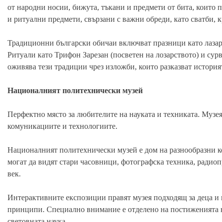
от народни носии, бижута, тъкани и предмети от бита, които 
и ритуални предмети, свързани с важни обреди, като сватби, 
Традиционни български обичаи включват празници като лазару
Ритуали като Трифон Зарезан (посветен на лозарството) и сурв
оживява тези традиции чрез изложби, които разказват история
Националният политехнически музей
Перфектно място за любителите на науката и техниката. Музея
комуникациите и технологиите.
Националният политехнически музей е дом на разнообразни ко
могат да видят стари часовници, фотографска техника, рад
век.
Интерактивните експозиции правят музея подходящ за деца и 
принципи. Специално внимание е отделено на постиженията на
световната наука.