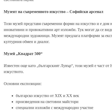
Музеят на съвременното изкуство – Софийски арсенал
Този музей представя съвременни форми на изкуство и е дом 
иновативни и провокативни арт изложби. Тук могат да се вид
международни художници. Музеят предлага платформи за експ
културния обмен и диалог.
Музей „Квадрат 500“
Известен още като „българският Лувър“, този музей е част от
изкуството.
Основни експозиции:
българско изкуство от XIX и XX век
произведения на световни майстори
специални изложби с международно участие