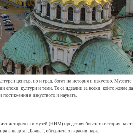
лтурен център, но и град, богат на история и изкуство. Музеите
и епохи, култури и теми. Те са идеални за всеки, който желае д
и постижения в изкуството и науката.
ият исторически музей (НИМ) представя богатата история на стр
ира в квартал„Бояна“, обгърната от красив парк.