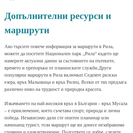
Допълнителни ресурси и
маршрути
Ако търсите повече информация за маршрути в Рила,
можете да посетите Национален парк ,,Рила“ където ще
намерите актуални данни за състоянието на пътеките,
времето и препоръки от планинските служби.Други
популярни маршрути в Рила включват Седемте рилски
езера, връх Мальовица и връх Рилец. Всеки от тях предлага
различно ниво на трудност и природна красота.
Изкачването на най-високия връх в България – връх Мусала
– е приключение, което съчетава спорт, природа и лична
победа. Независимо дали сте опитен планинар или
начинаещ турист, този маршрут ще ви донесе незабравими
спомени и удовлетворение. Подгответе се добре, следете