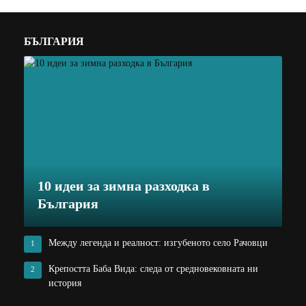
БЪЛГАРИЯ
10 идеи за зимна разходка в
България
Между легенда и реалност: изгубеното село Рачовци
1
Крепостта Баба Вида: следа от средновековната ни
2
история