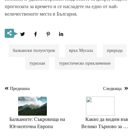
прогнозата за времето и се насладете на едно от най-
величествените места в България.
балкански полуостров
връх Мусала
природа
туризъм
туристическо приключение
Предишна
Следваща
Навигация
Балканите: Съкровища на
Какво да видим във
Югоизточна Европа
Велико Търново за 48
часа