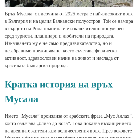
Връх Мусала, с височина от 2925 метра е най-високият връх
в България и на целия Балкански полуостров. Той се намира
в сърцето на Рила планина и е изключително популярен
сред туристи, планинари и любители на природата.
Изкачването му е не само предизвикателство, но и
незабравимо преживяване, което съчетава физическа
активност, здравословен начин на живот и наслада от
красивата българска природа.
Кратка история на връх
Мусала
Името „Мусала“ произлиза от арабската фраза „Мус Аллах“,
която означава „близо до Бога“. Това показва възхищението
на древните жители към величествения връх. През вековете