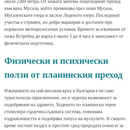
около 2369 метра. От хижата започва пешеходният преход
към връх Мусала, който преминава през хижа Мусала,
Мусаленските езера и заслон Леденото езеро. Последният
участък е стръмен, но добре маркиран и достъпен при
нормални метеорологични условия. Времето за изкачване от
хижа Ястребец до върха е около 3 до 4 часа в зависимост от
физическата подготовка.
Физически и психически
ползи от планинския преход
Изкачването на най-високия връх в България е не само
туристическо приключение, но и чудесна възможност за
подобряване на здравето. Ходенето по планински терен
стимулира сърдечно-съдовата система, повишава
издръжливостта и подобрява тонуса на мускулите. В същото
време чистият въздух и престоят сред природата помагат за