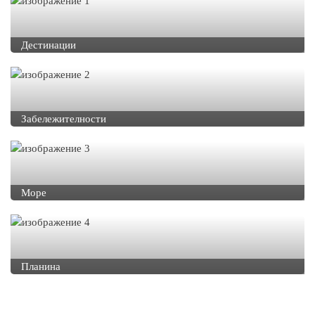
Дестинации
Забележителности
Море
Планина