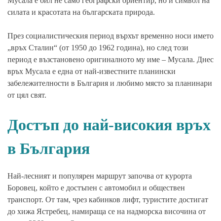
Мусала е бил не само географски ориентир, но и символ на
силата и красотата на българската природа.
През социалистическия период върхът временно носи името
„връх Сталин“ (от 1950 до 1962 година), но след този
период е възстановено оригиналното му име – Мусала. Днес
връх Мусала е една от най-известните планински
забележителности в България и любимо място за планинари
от цял свят.
Достъп до най-високия връх
в България
Най-лесният и популярен маршрут започва от курорта
Боровец, който е достъпен с автомобил и обществен
транспорт. От там, чрез кабинков лифт, туристите достигат
до хижа Ястребец, намираща се на надморска височина от