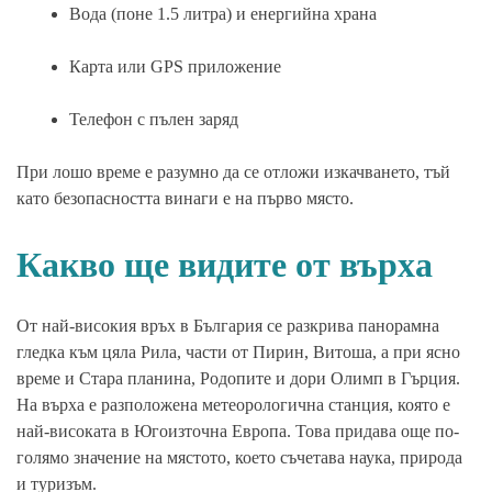
Вода (поне 1.5 литра) и енергийна храна
Карта или GPS приложение
Телефон с пълен заряд
При лошо време е разумно да се отложи изкачването, тъй
като безопасността винаги е на първо място.
Какво ще видите от върха
От най-високия връх в България се разкрива панорамна
гледка към цяла Рила, части от Пирин, Витоша, а при ясно
време и Стара планина, Родопите и дори Олимп в Гърция.
На върха е разположена метеорологична станция, която е
най-високата в Югоизточна Европа. Това придава още по-
голямо значение на мястото, което съчетава наука, природа
и туризъм.