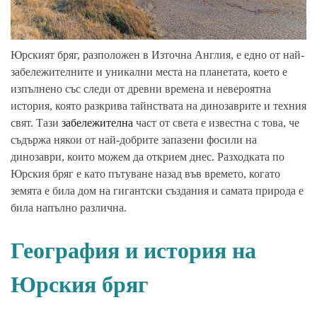
Юрският бряг, разположен в Източна Англия, е едно от най-
забележителните и уникални места на планетата, което е
изпълнено със следи от древни времена и невероятна
история, която разкрива тайнствата на динозаврите и техния
свят. Тази
забележителна
част от света е известна с това, че
съдържа някои от най-добрите запазени фосили на
динозаври, които можем да открием днес. Разходката по
Юрския бряг е като пътуване назад във времето, когато
земята е била дом на гигантски създания и самата природа е
била напълно различна.
География и история на
Юрския бряг