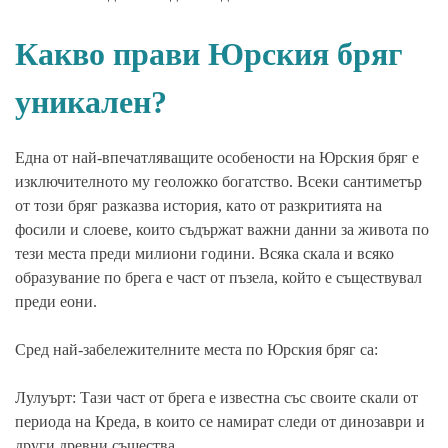
Какво прави Юрския бряг
уникален?
Една от най-впечатляващите особености на Юрския бряг е
изключителното му геоложко богатство. Всеки сантиметър
от този бряг разказва история, като от разкритията на
фосили и слоеве, които съдържат важни данни за живота по
тези места преди милиони години. Всяка скала и всяко
образувание по брега е част от пъзела, който е съществувал
преди еони.
Сред най-забележителните места по Юрския бряг са:
Лулуърт: Тази част от брега е известна със своите скали от
периода на Креда, в които се намират следи от динозаври и
други древни същества.