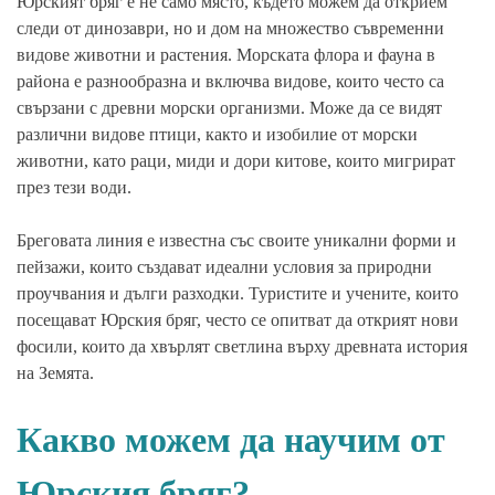
Юрският бряг е не само място, където можем да открием
следи от динозаври, но и дом на множество съвременни
видове животни и растения. Морската флора и фауна в
района е разнообразна и включва видове, които често са
свързани с древни морски организми. Може да се видят
различни видове птици, както и изобилие от морски
животни, като раци, миди и дори китове, които мигрират
през тези води.
Бреговата линия е известна със своите уникални форми и
пейзажи, които създават идеални условия за природни
проучвания и дълги разходки. Туристите и учените, които
посещават Юрския бряг, често се опитват да открият нови
фосили, които да хвърлят светлина върху древната история
на Земята.
Какво можем да научим от
Юрския бряг?