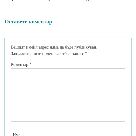
ди Прая: Един райски
за феновете на аниме,
ъгъл на италианския бряг
манга и гейминг
Оставете коментар
Вашият имейл адрес няма да бъде публикуван.
Задължителните полета са отбелязани с
*
Коментар
*
Име