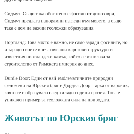
Сидмут: Също така обогатено с фосили от динозаври,
Сидмут предлага панорамни изгледи към морето, а също
така е дом на важни геоложки образувания.
Портланд: Това място е важно, не само заради фосилите, но
и заради своите впечатляващи карстови структури и
известния портландски камък, който се използва за
строителство от Римската империя до днес.
Durdle Door: Един от най-емблематичните природни
феномени на Юрския бряг е Дърдъл Доор – арка от варовик,
която се е образувала след хиляди години ерозия. Това е
уникален пример за геоложката сила на природата.
Животът по Юрския бряг