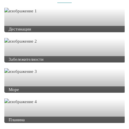
Дестинации
Забележителности
Море
Планина