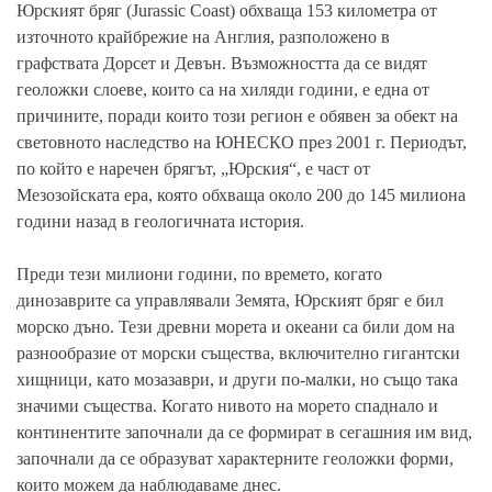
Юрският бряг (Jurassic Coast) обхваща 153 километра от
източното крайбрежие на Англия, разположено в
графствата Дорсет и Девън. Възможността да се видят
геоложки слоеве, които са на хиляди години, е една от
причините, поради които този регион е обявен за обект на
световното наследство на ЮНЕСКО през 2001 г. Периодът,
по който е наречен брягът, „Юрския“, е част от
Мезозойската ера, която обхваща около 200 до 145 милиона
години назад в геологичната история.
Преди тези милиони години, по времето, когато
динозаврите са управлявали Земята, Юрският бряг е бил
морско дъно. Тези древни морета и океани са били дом на
разнообразие от морски същества, включително гигантски
хищници, като мозазаври, и други по-малки, но също така
значими същества. Когато нивото на морето спаднало и
континентите започнали да се формират в сегашния им вид,
започнали да се образуват характерните геоложки форми,
които можем да наблюдаваме днес.