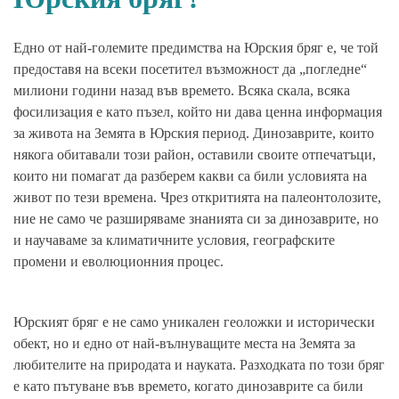
Едно от най-големите предимства на Юрския бряг е, че той
предоставя на всеки посетител възможност да „погледне“
милиони години назад във времето. Всяка скала, всяка
фосилизация е като пъзел, който ни дава ценна информация
за живота на Земята в Юрския период. Динозаврите, които
някога обитавали този район, оставили своите отпечатъци,
които ни помагат да разберем какви са били условията на
живот по тези времена. Чрез откритията на палеонтолозите,
ние не само че разширяваме знанията си за динозаврите, но
и научаваме за климатичните условия, географските
промени и еволюционния процес.
Юрският бряг е не само уникален геоложки и исторически
обект, но и едно от най-вълнуващите места на Земята за
любителите на природата и науката. Разходката по този бряг
е като пътуване във времето, когато динозаврите са били