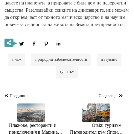
царете на планетата, а природата е била дом на невероятни
същества. Разследвайки сенките на динозаврите, ние можем
да открием част от тяхното магическо царство и да научим
повече за същността на живота на Земята през древността.
плаж
природни забележителности
пътуване
туризъм
Предишна
Следваща
Навигация
Плажове, ресторанти и
Otaku туризъм:
приключения в Марина
Пътеводител към Япония