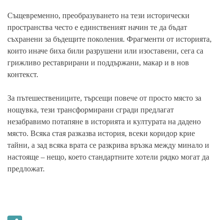
Същевременно, преобразуването на тези исторически
пространства често е единственият начин те да бъдат
съхранени за бъдещите поколения. Фрагменти от историята,
които иначе биха били разрушени или изоставени, сега са
грижливо реставрирани и поддържани, макар и в нов
контекст.
За пътешествениците, търсещи повече от просто място за
нощувка, тези трансформирани сгради предлагат
незабравимо потапяне в историята и културата на дадено
място. Всяка стая разказва история, всеки коридор крие
тайни, а зад всяка врата се разкрива връзка между минало и
настояще – нещо, което стандартните хотели рядко могат да
предложат.