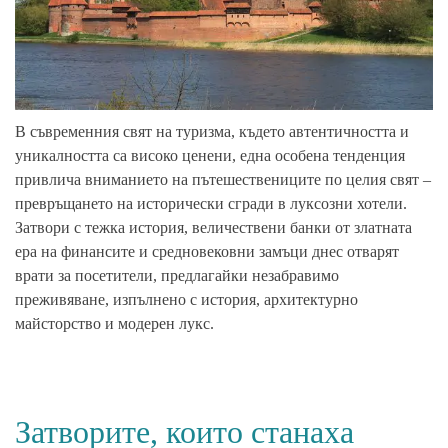
В съвременния свят на туризма, където автентичността и
уникалността са високо ценени, една особена тенденция
привлича вниманието на пътешествениците по целия свят –
превръщането на исторически сгради в луксозни хотели.
Затвори с тежка история, величествени банки от златната
ера на финансите и средновековни замъци днес отварят
врати за посетители, предлагайки незабравимо
преживяване, изпълнено с история, архитектурно
майсторство и модерен лукс.
Затворите, които станаха