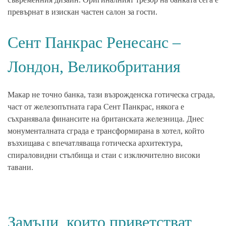
превърнат в изискан частен салон за гости.
Сент Панкрас Ренесанс –
Лондон, Великобритания
Макар не точно банка, тази възрожденска готическа сграда,
част от железопътната гара Сент Панкрас, някога е
съхранявала финансите на британската железница. Днес
монументалната сграда е трансформирана в хотел, който
възхищава с впечатляваща готическа архитектура,
спираловидни стълбища и стаи с изключително високи
тавани.
Замъци, които приветстват