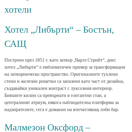
хотели
Хотел „Либърти“ – Бостън,
САЩ
Построен през 1851 г. като затвор „Чарлз Стрийт“, днес
хотел „Либърти“ е емблематичен пример за трансформация
на затворническо пространство. Оригиналните тухлени
стени и железни решетки са запазени като част от дизайна,
създавайки уникален контраст с луксозния интериор.
Бившите килии са превърнати в елегантни стаи, а
централният атриум, някога наблюдателна платформа за
надзирателите, сега е домакин на впечатляващ лоби бар.
Малмезон Оксфорд –