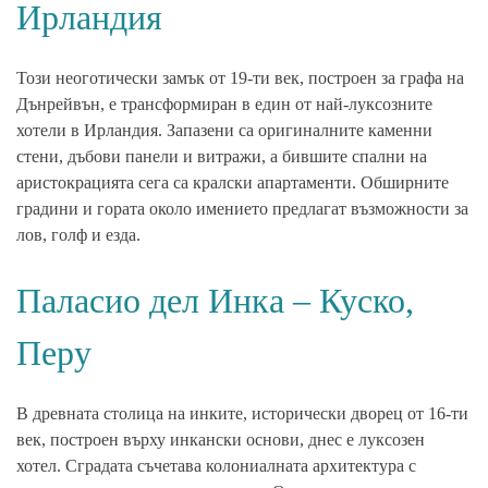
Ирландия
Този неоготически замък от 19-ти век, построен за графа на
Дънрейвън, е трансформиран в един от най-луксозните
хотели в Ирландия. Запазени са оригиналните каменни
стени, дъбови панели и витражи, а бившите спални на
аристокрацията сега са кралски апартаменти. Обширните
градини и гората около имението предлагат възможности за
лов, голф и езда.
Паласио дел Инка – Куско,
Перу
В древната столица на инките, исторически дворец от 16-ти
век, построен върху инкански основи, днес е луксозен
хотел. Сградата съчетава колониалната архитектура с