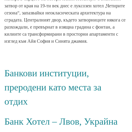
затвор от края на 19-ти век днес е луксозен хотел „Четирите
сезона“, запазвайки неокласическата архитектура на
сградата. Централният двор, където затворниците някога се
разхождали, е превърнат в изящна градина с фонтан, а
килиите са трансформирани в просторни апартаменти с
изглед към Айя София и Синята джамия.
Банкови институции,
преродени като места за
отдих
Банк Хотел – Лвов, Украйна