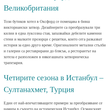
Великобритания
Този бутиков хотел в Оксфорд се помещава в бивш
викториански затвор. Дизайнерите са преобразували три
килии в една луксозна стая, запазвайки дебелите каменни
стени и малките прозорци с решетки, които сега разказват
история за едно друго време. Оригиналните метални стълби
и галерии са реставрирани до блясък, а ресторантът на
хотела е разположен в някогашната затворническа
трапезария.
Четирите сезона в Истанбул –
Султанахмет, Турция
Един от най-впечатляващите примери за преобразяване се
намира в сърцето на историческия Истанбул. Османският