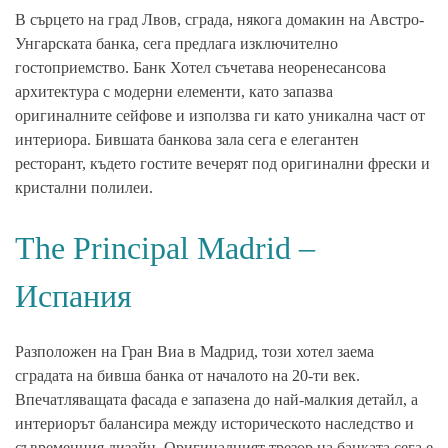
В сърцето на град Лвов, сграда, някога домакин на Австро-
Унгарската банка, сега предлага изключително
гостоприемство. Банк Хотел съчетава неоренесансова
архитектура с модерни елементи, като запазва
оригиналните сейфове и използва ги като уникална част от
интериора. Бившата банкова зала сега е елегантен
ресторант, където гостите вечерят под оригинални фрески и
кристални полилеи.
The Principal Madrid –
Испания
Разположен на Гран Виа в Мадрид, този хотел заема
сградата на бивша банка от началото на 20-ти век.
Впечатляващата фасада е запазена до най-малкия детайл, а
интериорът балансира между историческото наследство и
съвременния дизайн. Оригиналният трезор на банката сега е