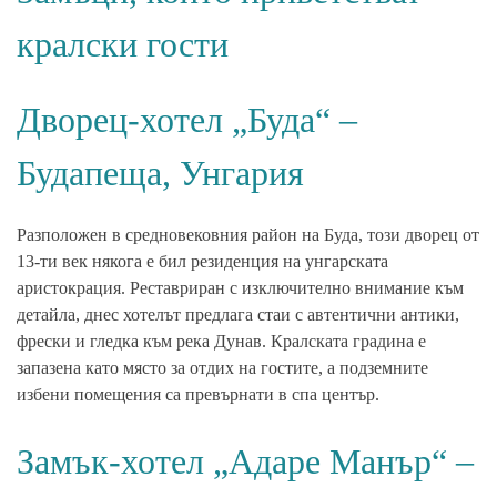
кралски гости
Дворец-хотел „Буда“ –
Будапеща, Унгария
Разположен в средновековния район на Буда, този дворец от
13-ти век някога е бил резиденция на унгарската
аристокрация. Реставриран с изключително внимание към
детайла, днес хотелът предлага стаи с автентични антики,
фрески и гледка към река Дунав. Кралската градина е
запазена като място за отдих на гостите, а подземните
избени помещения са превърнати в спа център.
Замък-хотел „Адаре Манър“ –