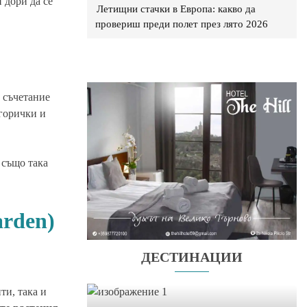
 дори да се
Летищни стачки в Европа: какво да
провериш преди полет през лято 2026
 съчетание
 горички и
 също така
arden)
ДЕСТИНАЦИИ
ти, така и