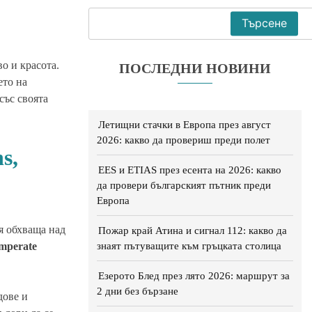
Търсене
о и красота.
ПОСЛЕДНИ НОВИНИ
ето на
със своята
Летищни стачки в Европа през август
2026: какво да провериш преди полет
s,
EES и ETIAS през есента на 2026: какво
да провери българският пътник преди
Европа
я обхваща над
Пожар край Атина и сигнал 112: какво да
знаят пътуващите към гръцката столица
mperate
Езерото Блед през лято 2026: маршрут за
2 дни без бързане
дове и