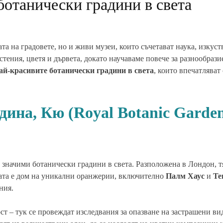
ботанически градини в света
та на градовете, но и живи музеи, които съчетават наука, изкуств
тения, цветя и дървета, докато научаваме повече за разнообрази
най-красивите ботанически градини в света
, които впечатляват 
дина, Кю (Royal Botanic Garden
 значими ботанически градини в света. Разположена в Лондон, т
ината е дом на уникални оранжерии, включително
Палм Хаус
и
Te
ния.
ост – тук се провеждат изследвания за опазване на застрашени ви