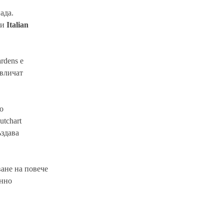
ада.
и
Italian
rdens е
ивличат
о
tchart
ъздава
ване на повече
енно