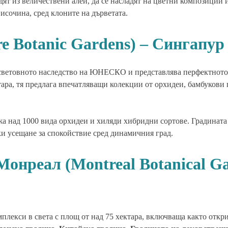
дят из величествени алеи, да се насладят на цветни композиции и
височина, сред клоните на дърветата.
re Botanic Gardens) – Сингапур
 световното наследство на ЮНЕСКО и представлява перфектното
тара, тя предлага впечатляващи колекции от орхидеи, бамбукови
ржа над 1000 вида орхидеи и хиляди хибридни сортове. Градината
йки усещане за спокойствие сред динамичния град.
Монреал (Montreal Botanical G
плекси в света с площ от над 75 хектара, включваща както откри