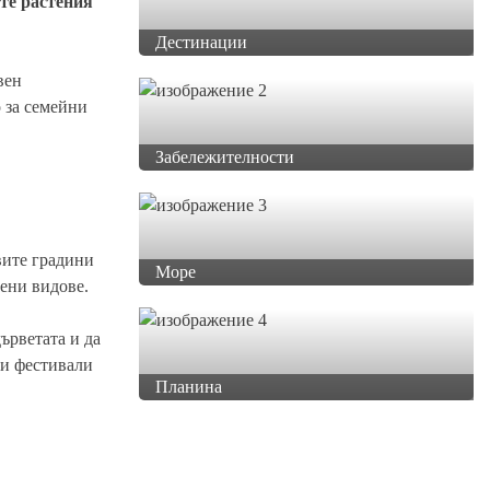
те растения
Дестинации
вен
о за семейни
Забележителности
ивите градини
Море
ени видове.
дърветата и да
 и фестивали
Планина