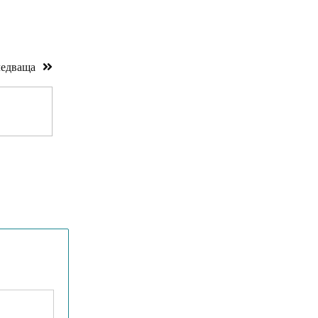
едваща