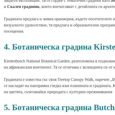
закрити експозиции. Тя се гордее с тематични градини като
Я
и
Скален градиник
, които впечатляват с детайлната си архи
Градината предлага и зимна оранжерия, където посетителите мо
визуалното удоволствие, тя предлага и образователни програм
посещения.
4. Ботаническа градина Kirs
Kirstenbosch National Botanical Garden, разположена в поднож
на африканския континент. Тя се отличава с колекцията си о
Градината е известна със своя Treetop Canopy Walk, наречен „B
се насладят на панорамна гледка към планината и градината. 
на цветята, съчетавайки природата с културни преживявания
5. Ботаническа градина Butch