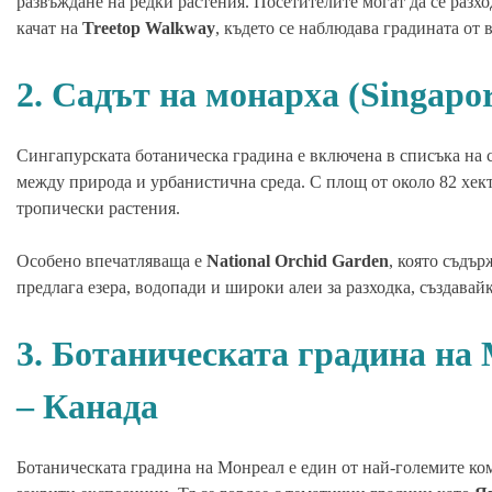
развъждане на редки растения. Посетителите могат да се разхо
качат на
Treetop Walkway
, където се наблюдава градината от 
2. Садът на монарха (Singapo
Сингапурската ботаническа градина е включена в списъка на
между природа и урбанистична среда. С площ от около 82 хек
тропически растения.
Особено впечатляваща е
National Orchid Garden
, която съдъ
предлага езера, водопади и широки алеи за разходка, създава
3. Ботаническата градина на 
– Канада
Ботаническата градина на Монреал е един от най-големите ком