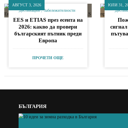
АВГУСТ 3, 2026
ЮЛИ 31, 2
Дестинации
Забележителности
Дестин
EES и ETIAS през есента на
Пож
2026: какво да провери
сигнал
българският пътник преди
пътув
Европа
ПРОЧЕТИ ОЩЕ
БЪЛГАРИЯ