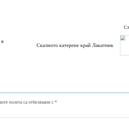
Сл
 в
Скалното катерене край Лакатник
ите полета са отбелязани с
*