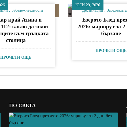
026
ЮЛИ 29, 2026
ации
Забележителности
Дестинации
Забележите
ар край Атина и
Езерото Блед през
 112: какво да знаят
2026: маршрут за 2 
ащите към гръцката
бързане
столица
ПРОЧЕТИ ОЩЕ
ПРОЧЕТИ ОЩЕ
ПО СВЕТА