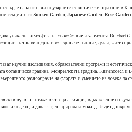
анкувър, е една от най-популярните туристически атракции в Кан
ични секции като
Sunken Garden
,
Japanese Garden
,
Rose Garden
дава уникална атмосфера на спокойствие и хармония. Butchart Ga
спозиции, летни концерти и коледни светлинни украси, които пр
етават научни изследвания, образователни програми и естетическ
а ботаническа градина, Монреалската градина, Kirstenbosch и Bu
невероятното разнообразие на флората и умението на човека да с
оволствие, но и възможност за релаксация, вдъхновение и науча
тояще и бъдеще, и доказват, че природата може да бъде едноврем