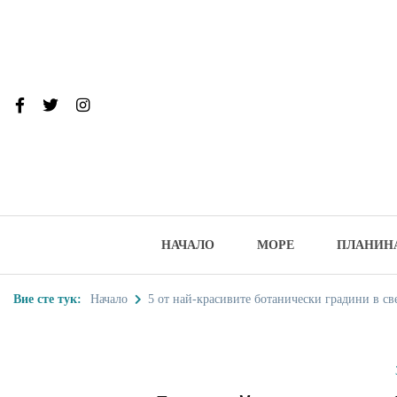
Skip
to
content
От тук до Та
Туристически дестинации, забеле
НАЧАЛО
МОРЕ
ПЛАНИН
Вие сте тук:
Начало
5 от най-красивите ботанически градини в св