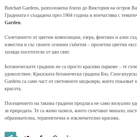
Butchart Gardens, разположена близо до Виктория на остров В
Градината е създадена през 1904 година и впечатлява с темат
Garden
.
Съчетанието от цветни композиции, езера, фонтани и алеи съз
известна и със своите сезонни събития – пролетни цветни ек
хиляди посетители от цял свят.
Ботаническите градини не са просто красиви паркове – те съч
удоволствие. Кралската ботаническа градина Кю, Сингапурскат
Gardens са само част от световните шедьоври, които показват 
красота.
Посещението на такива градини предлага не само визуално уд
за природата. Те са живи оазиси, които съчетават минало, нас
образователна, терапевтична и изключително красива.