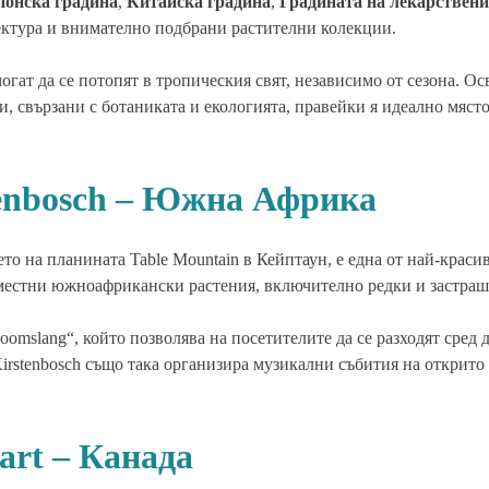
понска градина
,
Китайска градина
,
Градината на лекарствени
тектура и внимателно подбрани растителни колекции.
гат да се потопят в тропическия свят, независимо от сезона. Ос
и, свързани с ботаниката и екологията, правейки я идеално мяст
tenbosch – Южна Африка
ието на планината Table Mountain в Кейптаун, е една от най-крас
т местни южноафрикански растения, включително редки и застраш
oomslang“, който позволява на посетителите да се разходят сред 
Kirstenbosch също така организира музикални събития на открито
art – Канада