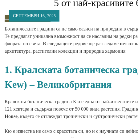
5 от най-красивите 
СЕПТЕМВРИ 16, 2025
Ботаническите градини са не само оазиси на природата в сърца
Те предлагат уникална възможност да се насладим на редки рас
флората по света. В следващите редове ще разгледаме
пет от 
архитектура, растителни колекции и природна хармония.
1. Кралската ботаническа гра
Kew) – Великобритания
Кралската ботаническа градина Кю е една от най-известните и
121 хектара и съдържа повече от 50 000 вида растения. Град
House
, където се отглеждат тропически и субтропически расте
Кю е известна не само с красотата си, но и с научната си дейн