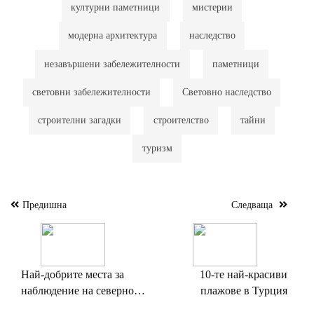
културни паметници
мистерии
модерна архитектура
наследство
незавършени забележителности
паметници
световни забележителности
Световно наследство
строителни загадки
строителство
тайни
туризм
Предишна
Следваща
Навигация
Най-добрите места за
10-те най-красиви
наблюдение на северното
плажове в Турция
сияние