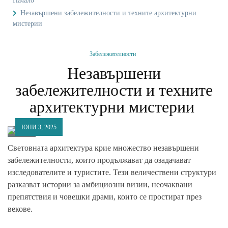
Начало
Незавършени забележителности и техните архитектурни
мистерии
Забележителности
Незавършени
забележителности и техните
архитектурни мистерии
ЮНИ 3, 2025
Световната архитектура крие множество
незавършени
забележителности
, които продължават да озадачават
изследователите и туристите. Тези величествени структури
разказват истории за амбициозни визии, неочаквани
препятствия и човешки драми, които се простират през
векове.