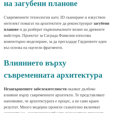
на загубени планове
Съвременните технологии като 3D сканиране и изкуствен
интелект помагат на архитектите да реконструират
загубени
планове
и да разберат първоначалните визии на древните
майстори. Проектът за Саграда Фамилия използва
компютърно моделиране, за да пресъздаде Гаудиевите идеи
въз основа на оцелели фрагменти.
Влиянието върху
съвременната архитектура
Незавършените забележителности
оказват дълбоко
влияние върху съвременните архитекти. Те представляват
напомняне, че архитектурата е процес, а не само краен
резултат. Много модерни проекти съзнателно включват