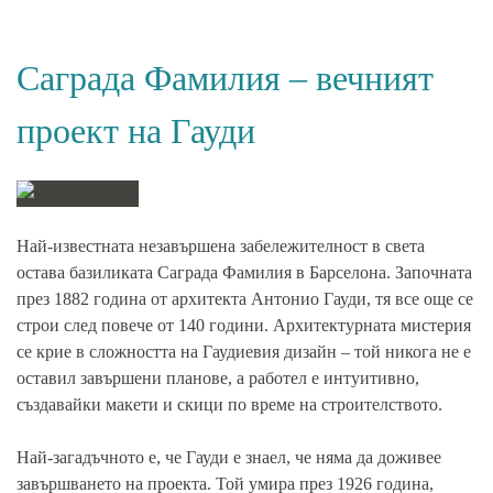
Саграда Фамилия – вечният
проект на Гауди
Най-известната
незавършена забележителност
в света
остава базиликата Саграда Фамилия в Барселона. Започната
през 1882 година от архитекта Антонио Гауди, тя все още се
строи след повече от 140 години.
Архитектурната мистерия
се крие в сложността на Гаудиевия дизайн – той никога не е
оставил завършени планове, а работел е интуитивно,
създавайки макети и скици по време на строителството.
Най-загадъчното е, че Гауди е знаел, че няма да доживее
завършването на проекта. Той умира през 1926 година,