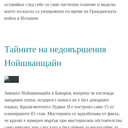
оставяйки след себе си само частични планове и модели,
които по-късно са унищожени по време на Гражданската
война в Испания.
Тайните на недовършения
Нойшванщайн
Замъкът
Нойшванщайн
в Бавария, въпреки че изглежда
завършен отвън, всъщност никога не е бил довършен
изцяло. Краля-мечтател Лудвиг II е построил само 15 от
планираните 65 стаи. Мистерията се задълбочава от факта,
че кралят е намерен мъртъв при мистериозни обстоятелства
само няколко дни след като е бил обявен за неспособен да