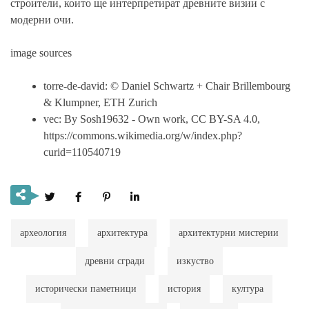
строители, които ще интерпретират древните визии с
модерни очи.
image sources
torre-de-david: © Daniel Schwartz + Chair Brillembourg
& Klumpner, ETH Zurich
vec: By Sosh19632 - Own work, CC BY-SA 4.0,
https://commons.wikimedia.org/w/index.php?
curid=110540719
археология
архитектура
архитектурни мистерии
древни сгради
изкуство
исторически паметници
история
култура