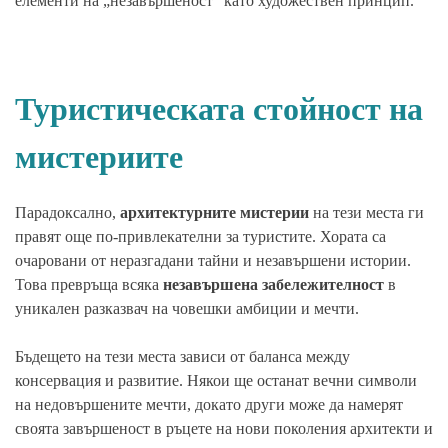
елементи на „незавършеност“ като художествен принцип.
Туристическата стойност на
мистериите
Парадоксално,
архитектурните мистерии
на тези места ги
правят още по-привлекателни за туристите. Хората са
очаровани от неразгадани тайни и незавършени истории.
Това превръща всяка
незавършена забележителност
в
уникален разказвач на човешки амбиции и мечти.
Бъдещето на тези места зависи от баланса между
консервация и развитие. Някои ще останат вечни символи
на недовършените мечти, докато други може да намерят
своята завършеност в ръцете на нови поколения архитекти и