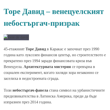
Торе Давид – венецуелският
небостъргач-призрак
45-етажният
Торе Давид
в Каракас е започнат през 1990
година като луксозен финансов център, но строителството е
прекратено през 1994 заради финансовата криза във
Венецуела.
Архитектурната мистерия
се превърна в
социален експеримент, когато хиляди хора незаконно се
заселиха в недостроената сграда.
Този
небостъргач-фавела
стана символ на урбанистичните
предизвикателства в Латинска Америка, преди да бъде
изпразнен през 2014 година.