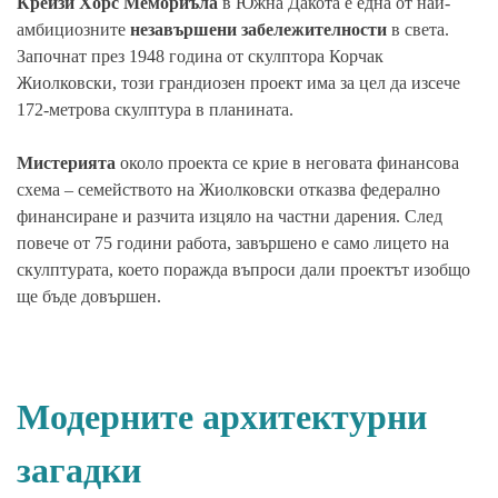
Крейзи Хорс Мемориъла
в Южна Дакота е една от най-
амбициозните
незавършени забележителности
в света.
Започнат през 1948 година от скулптора Корчак
Жиолковски, този грандиозен проект има за цел да изсече
172-метрова скулптура в планината.
Мистерията
около проекта се крие в неговата финансова
схема – семейството на Жиолковски отказва федерално
финансиране и разчита изцяло на частни дарения. След
повече от 75 години работа, завършено е само лицето на
скулптурата, което поражда въпроси дали проектът изобщо
ще бъде довършен.
Модерните архитектурни
загадки