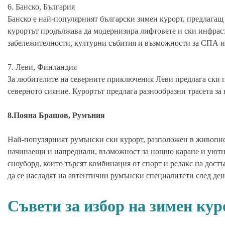
6. Банско, България
Банско е най-популярният български зимен курорт, предлагащ 
курортът продължава да модернизира лифтовете и ски инфрас
забележителности, културни събития и възможности за СПА и
7. Леви, Финландия
За любителите на северните приключения Леви предлага ски 
северното сияние. Курортът предлага разнообразни трасета за
8.Пояна Брашов, Румъния
Най-популярният румънски ски курорт, разположен в живопис
начинаещи и напреднали, възможност за нощно каране и уютни
сноуборд, които търсят комбинация от спорт и релакс на дост
да се насладят на автентични румънски специалитети след ден
Съвети за избор на зимен кур