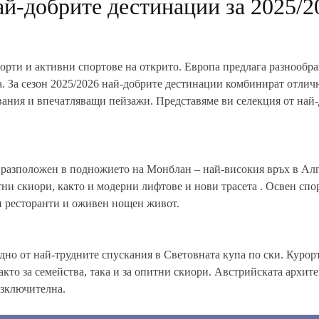
ай-добрите дестинации за 2025/2
рти и активни спортове на открито. Европа предлага разнообра
 За сезон 2025/2026 най-добрите дестинации комбинират отличн
вания и впечатляващи пейзажи. Представяме ви селекция от най
 разположен в подножието на Монблан – най-високия връх в Ал
ни скиори, както и модерни лифтове и нови трасета . Освен спо
и ресторанти и оживен нощен живот.
едно от най-трудните спускания в Световната купа по ски. Курор
то за семейства, така и за опитни скиори. Австрийската архите
изключителна.