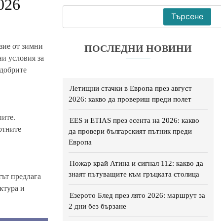
026
Търсене
зие от зимни
ПОСЛЕДНИ НОВИНИ
и условия за
-добрите
Летищни стачки в Европа през август
2026: какво да провериш преди полет
пите.
EES и ETIAS през есента на 2026: какво
ртните
да провери българският пътник преди
Европа
Пожар край Атина и сигнал 112: какво да
знаят пътуващите към гръцката столица
тът предлага
ктура и
Езерото Блед през лято 2026: маршрут за
2 дни без бързане