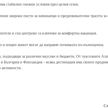
 има стабилни снежни условия през целия сезон.
ения: широки писти за начинаещи и предизвикателни трасета за
хотели и спа центрове са ключови за комфортна ваканция.
и и нощен живот могат да направят почивката по-пълноценна.
и, подходящи за различни вкусове и бюджети. От луксозните Ал
в България и Финландия – всяка дестинация има своите предим
 активности.
Сл