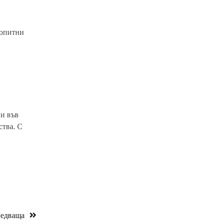
 опитни
пи във
ства. С
едваща