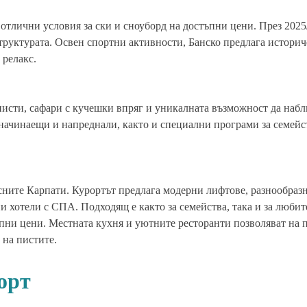
отлични условия за ски и сноуборд на достъпни цени. През 2025
труктурата. Освен спортни активности, Банско предлага истори
 релакс.
писти, сафари с кучешки впряг и уникалната възможност да наб
 начинаещи и напреднали, както и специални програми за семейс
ните Карпати. Курортът предлага модерни лифтове, разнообразн
 хотели с СПА. Подходящ е както за семейства, така и за любит
ъпни цени. Местната кухня и уютните ресторанти позволяват на 
 на пистите.
орт