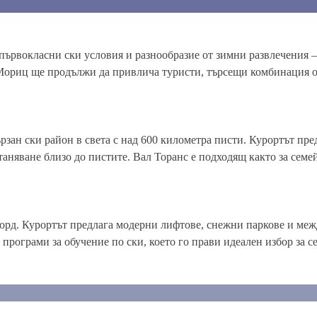
първокласни ски условия и разнообразие от зимни развлечения –
Мориц ще продължи да привлича туристи, търсещи комбинация от
ързан ски район в света с над 600 километра писти. Курортът пр
няване близо до пистите. Вал Торанс е подходящ както за семей
борд. Курортът предлага модерни лифтове, снежни паркове и ме
програми за обучение по ски, което го прави идеален избор за с