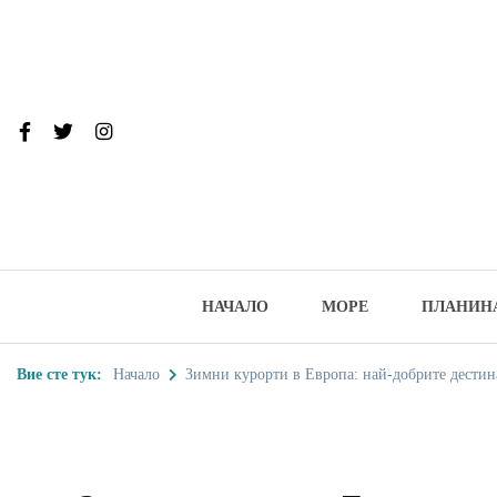
Skip
to
content
От тук до Та
Туристически дестинации, забеле
НАЧАЛО
МОРЕ
ПЛАНИН
Вие сте тук:
Начало
Зимни курорти в Европа: най-добрите дестин