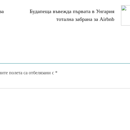
за
Будапеща въвежда първата в Унгария
тотална забрана за Airbnb
ите полета са отбелязани с
*