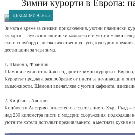
Зимни курорти в Европа: н
ДЕКЕМВРИ 9, 2025
Зимата е време за снежни приключения, уютни планински куро
курорти – луксозни алпийски комплекси и уютни малки селца.
ски и сноуборд с висококачествени услуги, културни преживя
дестинации за тази зима.
1. Шамони, Франция
Шамони е един от най-легендарните зимни курорти в Европа,
Курортът предлага разнообразие от писти за начинаещи и опит
възможности, Шамони впечатлява с уютни кафенета, изискан
2. Кицбюел, Австрия
Кицбюел в
Австрия
е известен със състезанието Хърл Гълд – 
над 230 километра писти и модерни съоръжения, подходящи как
уютните хотели допълват преживяването, а местната кухня е 