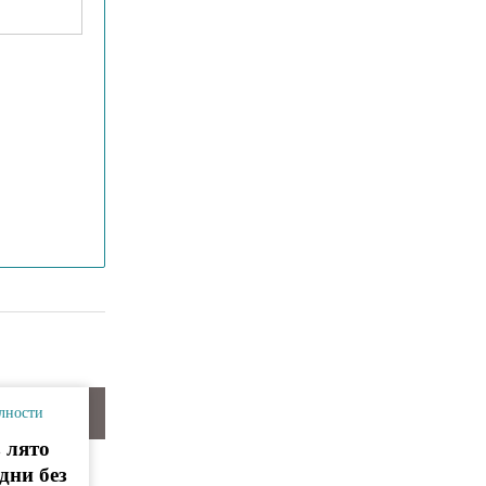
лности
 лято
дни без