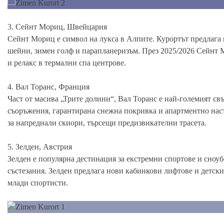
3. Сейнт Мориц, Швейцария
Сейнт Мориц е символ на лукса в Алпите. Курортът предлага 
шейни, зимен голф и парапланеризъм. През 2025/2026 Сейнт 
и релакс в термални спа центрове.
4. Вал Торанс, Франция
Част от масива „Трите долини“, Вал Торанс е най-големият св
съоръжения, гарантирана снежна покривка и апартментно наста
за напреднали скиори, търсещи предизвикателни трасета.
5. Зелден, Австрия
Зелден е популярна дестинация за екстремни спортове и сноу
състезания. Зелден предлага нови кабинкови лифтове и детски 
млади спортисти.