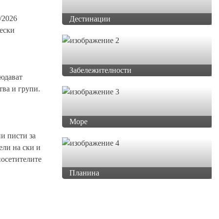
/2026
Дестинации
чески
Забележителности
людават
тва и групи.
Море
и писти за
ели на ски и
посетителите
Планина