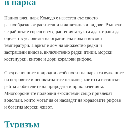
в парка
Национален парк Комодо е известен със своето
разнообразие от растителни и животински видове. Въпреки
че районът е горещ и сух, растенията тук са адаптирани да
оцелеят в условията на ограничена вода и високи
температури. Паркът е дом на множество редки и
застрашени видове, включително редки птици, морски
костенурки, китове и дори коралови рифове.
Сред основните природни особености на парка са вулканите
на островите и непокътнатите плажове, които са истински
рай за любителите на природата и приключенията.
Многобройните подводни екосистеми също привлекат
водолази, които могат да се насладят на кораловите рифове
и богатия морски живот.
Туризъм