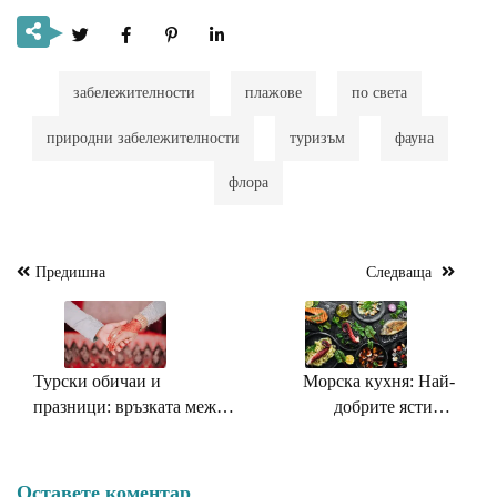
забележителности
плажове
по света
природни забележителности
туризъм
фауна
флора
Предишна
Следваща
Навигация
Турски обичаи и
Морска кухня: Най-
празници: връзката между
добрите ястия и
миналото и настоящето
кулинарни изкушения от
крайбрежието
Оставете коментар