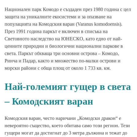
Национален парк Комодо е създаден през 1980 година с цел
защита на уникалните екосистеми и за опазване на
популацията на Комодския варан (Varanus komodoensis).
През 1991 година паркът е включен в списъка на
Световното наследство на ЮНЕСКО, като едно от най-
ценните природни и биологични национални паркове в
света. Паркът обхваща три основни острова – Комодо,
Ринча и Падар, както и множество по-малки острови и
морски райони с обща площ от около 1 733 кв. км.
Най-големият гущер в света
– Комодският
варан
Комодския варан, често наричани „Комодски дракон“ е
невероятно същество, което обитава само този регион. Тези
гущери могат да достигнат до 3 метра дължина и тежат до