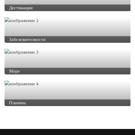
Дестинации
Забележителности
Море
Планина