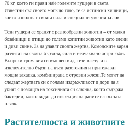
70 кг, което ги прави най-големите гущери в света.
Известни със своето могъщо тяло, те са истински хищници,
които използват своята сила и специални умения за лов.
Тези гущери се хранят с разнообразни животни – от малки
бозайници и птици до големи копитни животни като елени
и диви свине. За да улавят своята жертва, Комодските варан
разчитат на своята бързина, сила и неочаквано остри зъби.
Въпреки тромавия си външен вид, тези влечуги са
изключително бързи на къси разстояния и притежават
мощна захапка, комбинирана с отровни жлези.Те могат да
следват жертвата си с голяма издръжливост и дори да я
убият с помощта на токсичната си слюнка, която съдържа
бактерии, които водят до инфекция на раните на тяхната
плячка.
Растителност
а и
животните