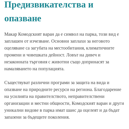
Предизвикателства и
опазване
Макар Комодският варан да е символ на парка, този вид е
заплашен от изчезване. Основни заплахи за неговото
оцеляване са загубата на местообитания, климатичните
промени и човешката дейност. Ловът на дивеч и
незаконната търговия с животни също допринасят за
намаляването на популацията.
Съществуват различни програми за защита на вида и
опазване на природните ресурси на региона. Благодарение
на усилията на правителството, неправителствени
организации и местни общности, Комодският варан и други
уникални видове в парка имат шанс да оцелеят и да бъдат
запазени за бъдещите поколения.